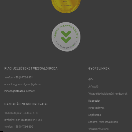
PIACI JELZÉSEKET VIZSGÁLÓ IRODA
GYORSLINKEK
telefon: +36 (1) 472-8851
GVH
e-mail: ugyfelszolgalat@gvh.hu
Árfigyelő
Minőségbiztosítási kérdőív
Visszaélés-bejelentési rendszerek
Kapcsolat
GAZDASÁGI VERSENYHIVATAL
Hirdetmények
1026 Budapest, Riadó u. 5-11.
Sajtószoba
levélcím: 1534 Budapest Pf.: 958
Szakmai felhasználóknak
telefon: +36 (1) 472-8900
Vállalkozásoknak