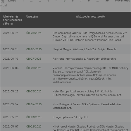
Előző
1
...
2
3
4
5
6
7
8
...
38
Következő
38.
oldal
A bejelentés
Ügyszám
A közvetlen résztvevők
beérkezésének
dátuma
2025. 06. 12
ÖB-28/2025
One.com Group AB MiniCRM Szolgáltató és Kereskedelmi Zrt.
Cinven Capital Management (VII) General Partner Limited
(Cinven VII GPCo) Ontario Teachers' Pension Plan Board
2025. 06. 11
ÖB-05/2025
MagNet Magyar Közösségi Bank Zrt. Polgári Bank Zrt.
2025. 06. 10
ÖB-27/2025
Railtrans International a.s. Radu-Gabriel Gheorghiu
2025. 06. 03
ÖB-26/2025
Viarent Haszonjárművek Magyarországi Kft.; az MHC Mobility
Sp. z o.o. magyarországi fióktelepének
haszongépjárművekből álló járműflottája, és az ezen
járművekre vonatkozó bérleti szerződések, mint
vállalkozásrész
2025. 05. 23
ÖB-25/2025
Haier Europe Appliances Holding B.V.; KLIMA és
Hűtéstechnológia Tervező, Szerelő és Kereskedelmi Kft.
2025. 05. 14
ÖB-24/2025
Kiss-Szölgyémi Ferenc Bükk Optimum Kereskedelmi és
Szolgáltató Kft.
2025. 05. 12
ÖB-23/2025
Hungaropharma Zrt. Bijó Kft.
2025. 05. 07
ÖB-22/2025
Kifektetési Magántőkealap PorfoLion Zöld Magántőkealap
ZA-Invest Poultry Kft. "Direct Investments of the Republic of