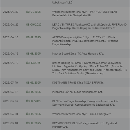
Uzbekistan" LLC
2025. 04. 29
ÖB-21/2025
Waberer’s International Nyrt.; PANNON-BUSZ-RENT
Kereskedelmi és Szolgáltató Kft.
2025. 04. 23
ÖB-20/2025
LEAD VENTURES Alapkezelő Zrt. által képviselt RIVERLAND
Magántőkealap; Seres Gépipari és Kereskedelmi Kft.
2025. 04. 16
ÖB-19/2025
ALTEO Energiaszolgáltató Nyrt.; ÉLTEX Kft.; Főnix
Magántőkealap; MOL RES Investments Zrt.; Riverland
Magántőkealap
2025. 04. 15
ÖB-18/2025
Magyar Suzuki Zrt.; ITC Auto Hungary Kft.
2025. 04. 10
ÖB-17/2025
utares Holding-07 GmbH; Northern Automotive System
Limited (Egyesült Királyság); NBHX Rolem SRL (Románia);
NBHX Trim Management Services GmbH (Németország); HIB
Trim Part Solutions GmbH (Németország)
2025. 03. 19
ÖB-16/2025
KOSTMANN TRANS Kft.; TISZA ÉPFU Kft.
2025. 03. 17
ÖB-15/2025
Mészáros Lőrinc; Kutas Management Kft.
2025. 03. 13
ÖB-14/2025
CLM Future Magántőkealap; Energosun Investment Zrt.;
Szermann Gyártó, Kereskedelmi és Szolgáltató Kft.
2025. 03. 10
ÖB-13/2025
Waberer’s International Nyrt.; GYSEV Cargo Zrt.
2025. 03. 04
ÖB-12/2025
BRAVOGROUP HOLDING Vagyonkezelő Kft.; Mystical
Hungary Zrt.