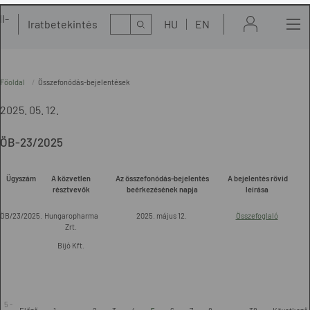
l-
Kereső
Iratbetekintés
HU
EN
t
Főoldal
Összefonódás-bejelentések
2025. 05. 12.
ÖB-23/2025
Ügyszám
A közvetlen
Az összefonódás-bejelentés
A bejelentés rövid
résztvevők
beérkezésének napja
leírása
ÖB/23/2025.
Hungaropharma
2025. május 12.
Összefoglaló
Zrt.
Bijó Kft.
5 -