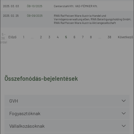
2025. 03. 03
ÖB-10/2025
Centerstahl Kft. VAS-FÉMKER Kft.
2025. 02. 25
ÖB-09/2025
RWA Raiffeisen Ware Austria Handel und
Vermögensverwaltung eGen; RWA Beteiligungsholding GmbH;
RWA Raiffeisen Ware Austria Aktiengesellschaft
5 -
Előző
1
...
2
3
4
5
6
7
8
...
38
Következő
38.
oldal
Összefonódás-bejelentések
GVH
Fogyasztóknak
Vállalkozásoknak