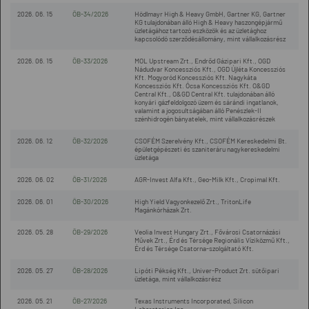
2026. 06. 15
ÖB-34/2026
Hödlmayr High & Heavy GmbH, Gartner KG, Gartner
KG tulajdonában álló High & Heavy haszongépjármű
üzletágához tartozó eszközök és az üzletághoz
kapcsolódó szerződésállomány, mint vállalkozásrész
2026. 06. 15
ÖB-33/2026
MOL Upstream Zrt., Endrőd Gázipari Kft., OGD
Nádudvar Koncessziós Kft., OGD Újléta Koncessziós
Kft. Mogyoród Koncessziós Kft. Nagykáta
Koncessziós Kft. Ócsa Koncessziós Kft. O&GD
Central Kft., O&GD Central Kft. tulajdonában álló
konyári gázfeldolgozó üzem és sárándi ingatlanok,
valamint a jogosultságában álló Penészlek-II
szénhidrogén bányatelek, mint vállalkozásrészek
2026. 06. 12
ÖB-32/2026
CSOFÉM Szerelvény Kft., CSOFÉM Kereskedelmi Bt.
épületgépészeti és szaniteráru nagykereskedelmi
üzletága
2026. 06. 02
ÖB-31/2026
AGR-Invest Alfa Kft., Geo-Milk Kft., Cropimal Kft.
2026. 06. 01
ÖB-30/2026
High Yield Vagyonkezelő Zrt., TritonLife
Magánkórházak Zrt.
2026. 05. 28
ÖB-29/2026
Veolia Invest Hungary Zrt., Fővárosi Csatornázási
Művek Zrt., Érd és Térsége Regionális Víziközmű Kft.,
Érd és Térsége Csatorna-szolgáltató Kft.
2026. 05. 27
ÖB-28/2026
Lipóti Pékség Kft., Univer-Product Zrt. sütőipari
üzletága, mint vállalkozásrész
2026. 05. 21
ÖB-27/2026
Texas Instruments Incorporated, Silicon