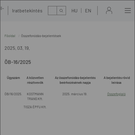
l-
Kereső
Iratbetekintés
HU
EN
t
Főoldal
Összefonódás-bejelentések
2025. 03. 19.
ÖB-16/2025
Ügyszám
A közvetlen
Az összefonódás-bejelentés
A bejelentés rövid
résztvevők
beérkezésének napja
leírása
ÖB/16/2025.
KOSTMANN
2025. március 19.
Összefoglaló
TRANS Kft.
TISZA ÉPFU Kft.