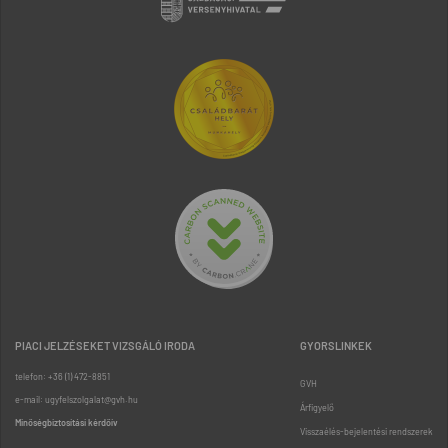
PIACI JELZÉSEKET VIZSGÁLÓ IRODA
GYORSLINKEK
telefon: +36 (1) 472-8851
GVH
e-mail: ugyfelszolgalat@gvh.hu
Árfigyelő
Minőségbiztosítási kérdőív
Visszaélés-bejelentési rendszerek