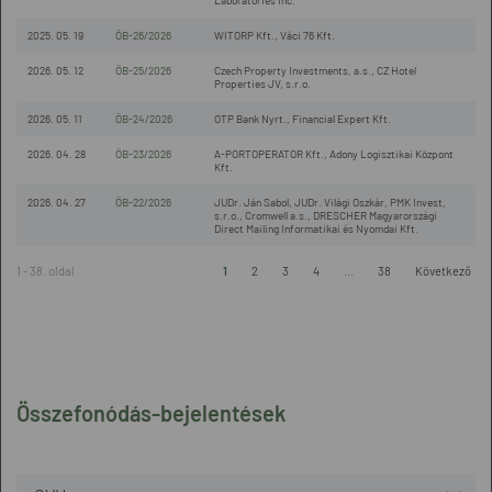
Laboratories Inc.
2025. 05. 19
ÖB-26/2026
WITORP Kft., Váci 76 Kft.
2026. 05. 12
ÖB-25/2026
Czech Property Investments, a.s., CZ Hotel
Properties JV, s.r.o.
2026. 05. 11
ÖB-24/2026
OTP Bank Nyrt., Financial Expert Kft.
2026. 04. 28
ÖB-23/2026
A-PORTOPERATOR Kft., Adony Logisztikai Központ
Kft.
2026. 04. 27
ÖB-22/2026
JUDr. Ján Sabol, JUDr. Világi Oszkár, PMK Invest,
s.r.o., Cromwell a.s., DRESCHER Magyarországi
Direct Mailing Informatikai és Nyomdai Kft.
1 - 38. oldal
1
2
3
4
...
38
Következő
Összefonódás-bejelentések