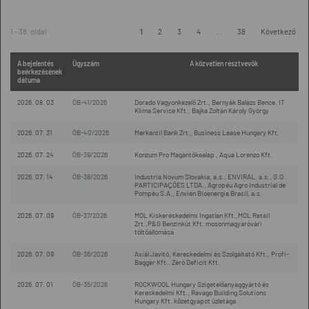
1 - 38. oldal
1
2
3
4
...
38
Következő
A bejelentés
Ügyszám
A közvetlen résztvevők
beérkezésének
dátuma
2026. 08. 03
ÖB-41/2026
Dorado Vagyonkezelő Zrt., Bernyák Balázs Bence, IT
Klima Service Kft., Bajka Zoltán Károly György
2026. 07. 31
ÖB-40/2026
Merkantil Bank Zrt., Business Lease Hungary Kft.
2026. 07. 24
ÖB-39/2026
Konzum Pro Magántőkealap , Aqua Lorenzo Kft.
2026. 07. 14
ÖB-38/2026
Industria Novum Slovakia, a.s., ENVIRAL, a.s., G.O
PARTICIPAÇÕES LTDA., Agropéu Agro Industrial de
Pompéu S.A., Envien Bioenergia Brasil, a.s.
2026. 07. 09
ÖB-37/2026
MOL Kiskereskedelmi Ingatlan Kft.,MOL Retail
Zrt.,P&G Benzinkút Kft. mosonmagyaróvári
töltőállomása
2026. 07. 09
ÖB-36/2026
Axiál Javító, Kereskedelmi és Szolgáltató Kft., Profi-
Bagger Kft., Zéró Deficit Kft.
2026. 07. 01
ÖB-35/2026
ROCKWOOL Hungary Szigetelőanyaggyártó és
Kereskedelmi Kft., Ravago Building Solutions
Hungary Kft. kőzetgyapot üzletága