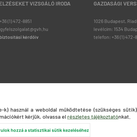
JELZÉSEKET VIZSGÁLÓ IRODA
GAZDASÁGI VERS
+36 (1) 472-8851
1026 Budapest, Riadó
ugyfelszolgalat@gvh.hu
levélcím: 1534 Budap
iztosítási kérdőív
telefon: +36 (1) 472-
ie-k) használ a weboldal működtetése (szükséges sütik)
mációkért kérjük, olvassa el
részletes tájékoztató
nkat.
ulok hozzá a statisztikai sütik kezeléséhez