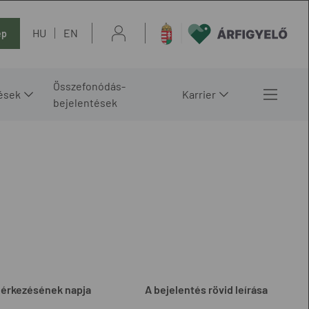
HU
EN
ép
Összefonódás-
ések
Karrier
bejelentések
eérkezésének napja
A bejelentés rövid leírása