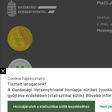
PIACI 
telefon: 
e-mail: 
Minőségb
Cookie tájékoztató
Tisztelt látogatónk!
A Gazdasági Versenyhivatal honlapja sütiket (cook
gyűjtése érdekében (statisztikai sütik). Bővebb infor
Hozzájárulok a statisztikai sütik kezeléséhez
Nem jár