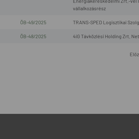
Energiakereskedelmi Zrt.-vel l
vállalkozásrész
ÖB-49/2025
TRANS-SPED Logisztikai Szolgál
ÖB-48/2025
4iG Távközlési Holding Zrt. Ne
Elő