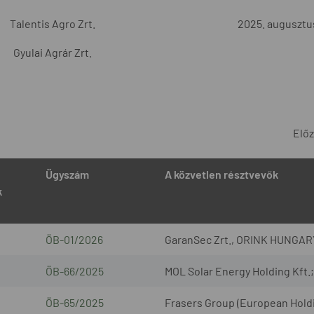
Talentis Agro Zrt.
2025. augusztus
Gyulai Agrár Zrt.
Elő
Ügyszám
A közvetlen résztvevők
k
ÖB-01/2026
GaranSec Zrt., ORINK HUNGARY
ÖB-66/2025
MOL Solar Energy Holding Kft.; 
ÖB-65/2025
Frasers Group (European Holdin