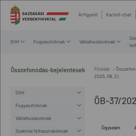
Árfigyelő
Kartell-chat
Sz
GVH
Fogyasztóknak
Vállalkozásoknak
fe
Főoldal
Összefon
Összefonódás-bejelentések
2025. 08. 21.
GVH
ÖB-37/20
Fogyasztóknak
Vállalkozásoknak
Ügyszám
Szakmai felhasználóknak