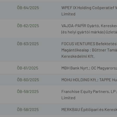
ÖB-64/2025
WPEF IX Holding Coöperatief W
Limited
ÖB-62/2025
VAJDA-PAPÍR Gyártó, Kereskedel
(és helyi gyártói márkás) üzlet
ÖB-63/2025
FOCUS VENTURES Befektetési Al
Magántőkealap ; Büttner Tamá
Kereskedelmi Kft.
ÖB-61/2025
MBH Bank Nyrt.; OC Magyarorsz
ÖB-60/2025
MOHU HOLDING Kft.; TAPPE Hull
ÖB-59/2025
Franchise Equity Partners, LP
Limited
ÖB-58/2025
MERKBAU Építőipari és Keresk