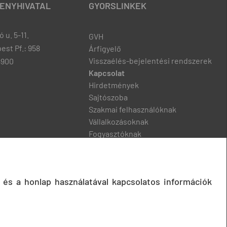
ENYHIVATAL
GYORSLINKEK
 u. 5-11.
GVH
est Pf.: 958
Árfigyelő
Visszaélés-bejelentési rendszerek
8900
Kapcsolat
Hirdetmények
Sajtószoba
Szakmai felhasználóknak
Vállalkozásoknak
Fogyasztóknak
Podcast
 és a honlap használatával kapcsolatos információk