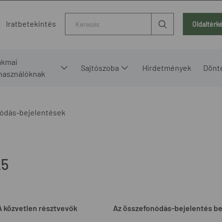
Kereső
Iratbetekintés
Oldaltérk
akmai
Sajtószoba
Hirdetmények
Dönt
lhasználóknak
ódás-bejelentések
25
A közvetlen résztvevők
Az összefonódás-bejelentés b