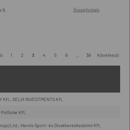
 6.
Összefoglaló
ző
1
2
3
4
5
6
...
38
Következő
 Kft., SELIX INVESTMENTS Kft.
PolSolar Kft.
gs) Ltd.; Hervis Sport- és Divatkereskedelmi Kft.