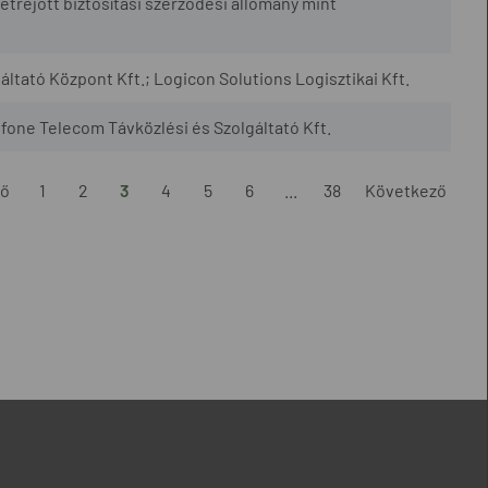
étrejött biztosítási szerződési állomány mint
tató Központ Kft.; Logicon Solutions Logisztikai Kft.
tfone Telecom Távközlési és Szolgáltató Kft.
ző
1
2
3
4
5
6
...
38
Következő