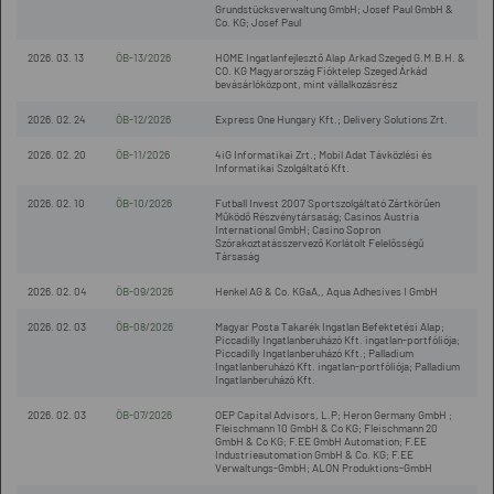
Grundstücksverwaltung GmbH; Josef Paul GmbH &
Co. KG; Josef Paul
2026. 03. 13
ÖB-13/2026
HOME Ingatlanfejlesztő Alap Arkad Szeged G.M.B.H. &
CO. KG Magyarország Fióktelep Szeged Árkád
bevásárlóközpont, mint vállalkozásrész
2026. 02. 24
ÖB-12/2026
Express One Hungary Kft.; Delivery Solutions Zrt.
2026. 02. 20
ÖB-11/2026
4iG Informatikai Zrt.; Mobil Adat Távközlési és
Informatikai Szolgáltató Kft.
2026. 02. 10
ÖB-10/2026
Futball Invest 2007 Sportszolgáltató Zártkörűen
Működő Részvénytársaság; Casinos Austria
International GmbH; Casino Sopron
Szórakoztatásszervező Korlátolt Felelősségű
Társaság
2026. 02. 04
ÖB-09/2026
Henkel AG & Co. KGaA,, Aqua Adhesives I GmbH
2026. 02. 03
ÖB-08/2026
Magyar Posta Takarék Ingatlan Befektetési Alap;
Piccadilly Ingatlanberuházó Kft. ingatlan-portfóliója;
Piccadilly Ingatlanberuházó Kft.; Palladium
Ingatlanberuházó Kft. ingatlan-portfóliója; Palladium
Ingatlanberuházó Kft.
2026. 02. 03
ÖB-07/2026
OEP Capital Advisors, L.P; Heron Germany GmbH ;
Fleischmann 10 GmbH & Co KG; Fleischmann 20
GmbH & Co KG; F.EE GmbH Automation; F.EE
Industrieautomation GmbH & Co. KG; F.EE
Verwaltungs-GmbH; ALON Produktions-GmbH