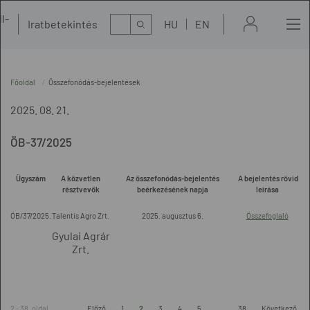
l-
Kereső
Iratbetekintés
HU
EN
t
Főoldal
Összefonódás-bejelentések
2025. 08. 21.
ÖB-37/2025
Ügyszám
A közvetlen
Az összefonódás-bejelentés
A bejelentés rövid
résztvevők
beérkezésének napja
leírása
ÖB/37/2025.
Talentis Agro Zrt.
2025. augusztus 6.
Összefoglaló
Gyulai Agrár
Zrt.
2 - 38. oldal
Előző
1
2
3
4
5
...
38
Következő