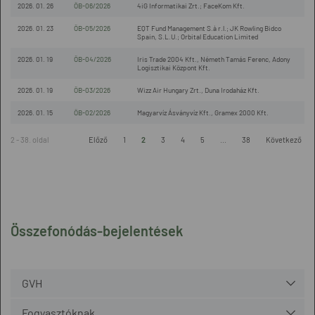
2026. 01. 26
ÖB-06/2026
4iG Informatikai Zrt.; FaceKom Kft.
2026. 01. 23
ÖB-05/2026
EQT Fund Management S.à r.l.; JK Rowling Bidco
Spain, S.L.U.; Orbital Education Limited
2026. 01. 19
ÖB-04/2026
Iris Trade 2004 Kft., Németh Tamás Ferenc, Adony
Logisztikai Központ Kft.
2026. 01. 19
ÖB-03/2026
Wizz Air Hungary Zrt., Duna Irodaház Kft.
2026. 01. 15
ÖB-02/2026
Magyarvíz Ásványvíz Kft., Gramex 2000 Kft.
2 - 38. oldal
Előző
1
2
3
4
5
...
38
Következő
Összefonódás-bejelentések
GVH
Fogyasztóknak