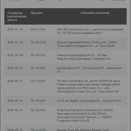
A bejelentés
Ügyszám
A közvetlen résztvevők
beérkezésének
dátuma
2026. 04. 24
ÖB-21/2026
MOL RES Investments Zrt., Lead Ventures Alapkezelő
Zrt., ALTEO Energiaszolgáltató Nyrt.
2026. 04. 20
ÖB-20/2026
Bonitás Ingatlanbefektetési Holding Kft., SONIC
Tanácsadó és Szolgáltató Kft., dr. Sipos Gyula
2026. 04. 09
ÖB-19/2026
Medicare Egészségközpont Zrt., Affidea
Magyarország Egészségügyi Szolgáltató Kft.
2026. 03. 31
ÖB-18/2026
Danubia Bánya Kft., Terra Danubia Kft., Zalakerámia
Zrt.
2026. 03. 24
ÖB-17/2026
Infineon Technologies AG, az ams-OSRAM AG-nak a
Fabless analóg/vegyes jelű szenzor üzletágat alkotó
egyes eszközei, ams R&D Spain, S.L., ams
Semiconductors India, Pvt. Ltd., Titan NewCo AG;
2026. 03. 18
ÖB-16/2026
4iG Űr és Védelmi Technológiák Zrt.; HeliControl Kft.
2026. 03. 18
ÖB-15/2026
Orkla Food Ingredients Denmark A/S; SENNA
Nahrungsmittel GmbH & Co KG; SENNA
Nahrungsmittel GmbH; Senna S.r.l.; MARESI
Trademark GmbH & Co KG
2026. 03. 13
ÖB-14/2026
Daimler Truck AG; Gamma 7 Daimler Truck