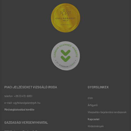
PIACI JELZÉSEKET VIZSGÁLÓ IRODA
GYORSLINKEK
telefon: +36 (1) 472-8851
GVH
e-mail: ugyfelszolgalat@gvh.hu
Árfigyelő
Minőségbiztosítási kérdőív
Visszaélés-bejelentési rendszerek
Kapcsolat
GAZDASÁGI VERSENYHIVATAL
Hirdetmények