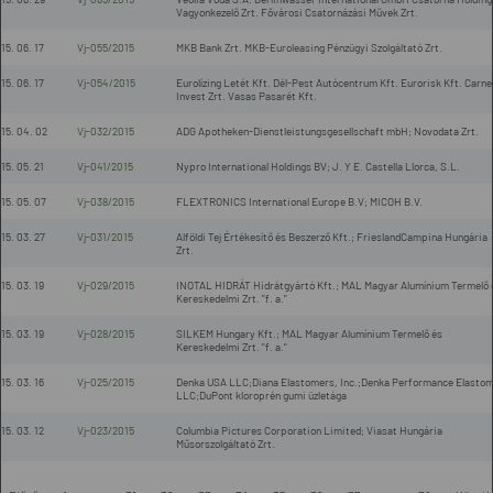
Vagyonkezelő Zrt. Fővárosi Csatornázási Művek Zrt.
15. 06. 17
Vj-055/2015
MKB Bank Zrt. MKB-Euroleasing Pénzügyi Szolgáltató Zrt.
15. 06. 17
Vj-054/2015
Eurolízing Letét Kft. Dél-Pest Autócentrum Kft. Eurorisk Kft. Carne
Invest Zrt. Vasas Pasarét Kft.
15. 04. 02
Vj-032/2015
ADG Apotheken-Dienstleistungsgesellschaft mbH; Novodata Zrt.
15. 05. 21
Vj-041/2015
Nypro International Holdings BV; J. Y E. Castella Llorca, S.L.
15. 05. 07
Vj-038/2015
FLEXTRONICS International Europe B.V; MICOH B.V.
15. 03. 27
Vj-031/2015
Alföldi Tej Értékesítő és Beszerző Kft.; FrieslandCampina Hungária
Zrt.
15. 03. 19
Vj-029/2015
INOTAL HIDRÁT Hidrátgyártó Kft.; MAL Magyar Alumínium Termelő 
Kereskedelmi Zrt. "f. a."
15. 03. 19
Vj-028/2015
SILKEM Hungary Kft.; MAL Magyar Alumínium Termelő és
Kereskedelmi Zrt. "f. a."
15. 03. 16
Vj-025/2015
Denka USA LLC;Diana Elastomers, Inc.;Denka Performance Elasto
LLC;DuPont kloroprén gumi üzletága
15. 03. 12
Vj-023/2015
Columbia Pictures Corporation Limited; Viasat Hungária
Műsorszolgáltató Zrt.
-