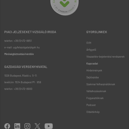
PIACI JELZÉSEKET VIZSGÁLÓ IRODA
GYORSLINKEK
telefon: +36 (1) 472-8851
GVH
e-mail: ugyfelszolgalat@gvh.hu
Árfigyelő
Minőségbiztosítási kérdőív
Visszaélés-bejelentési rendszerek
Kapcsolat
GAZDASÁGI VERSENYHIVATAL
Hirdetmények
1026 Budapest, Riadó u. 5-11.
Sajtószoba
levélcím: 1534 Budapest Pf.: 958
Szakmai felhasználóknak
telefon: +36 (1) 472-8900
Vállalkozásoknak
Fogyasztóknak
Podcast
Oldaltérkép