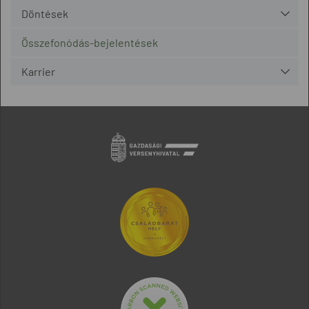
Döntések
Összefonódás-bejelentések
Karrier