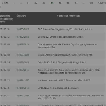
-
Előző
1
...
31
32
33
34
35
36
37
...
38
Követk
l
bejelentés
Ügyszám
A közvetlen résztvevők
érkezésének
átuma
15. 08. 18
Vj-083/2015
ALD Automotive Magyarország Kft. K&H Autópark Kft.
15. 08. 12
Vj-082/2015
Blitz 15-521 GmbH. Flabeg Deutschland GmbH.
15. 08. 04
Vj-081/2015
Dante International Kft. Fashion Days Shopping Internetes
Kereskedelmi Zrt.
15. 08. 03
Vj-080/2015
Veolia Energia Magyarország Zrt. Dunai Hőtermelő Kft.
15. 07. 29
Vj-078/2015
Celtic BidCo S.á r.l. Alvogen Lux Holdings S.á r.l.
15. 07. 28
Vj-077/2015
Agrárintegrátor Kft. Agrárspektrum Kft. Agrochain Kft. KITE
Mezőgazdasági Szolgáltató és Kereskedelmi Zrt.
15. 07. 22
Vj-074/2015
Heineken International B.V. Pivovarna Laško, d.d.EP
15. 07. 15
Vj-071/2015
EP HUNGARY, A.S. Budapesti Erőmű Zrt.
15. 07. 13
Vj-070/2015
MAL Magyar Alumínium Termelő és Kereskedelmi Zrt. "felszámolás
alatt" IC Profil Kft.
15. 06. 29
Vj-065/2015
Veolia Voda S.A. Berlinwasser International GmbH Csatorna Holding