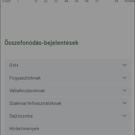
Előző
1
...
31
32
33
34
35
36
37
...
38
Követk
l
Összefonódás-bejelentések
GVH
Fogyasztóknak
Vállalkozásoknak
Szakmai felhasználóknak
Sajtószoba
Hirdetmények