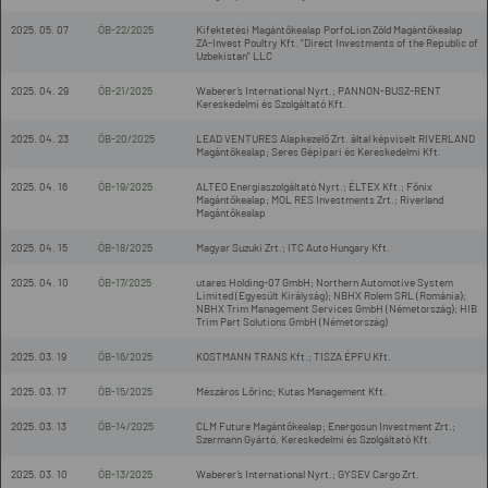
2025. 05. 07
ÖB-22/2025
Kifektetési Magántőkealap PorfoLion Zöld Magántőkealap
ZA-Invest Poultry Kft. "Direct Investments of the Republic of
Uzbekistan" LLC
2025. 04. 29
ÖB-21/2025
Waberer’s International Nyrt.; PANNON-BUSZ-RENT
Kereskedelmi és Szolgáltató Kft.
2025. 04. 23
ÖB-20/2025
LEAD VENTURES Alapkezelő Zrt. által képviselt RIVERLAND
Magántőkealap; Seres Gépipari és Kereskedelmi Kft.
2025. 04. 16
ÖB-19/2025
ALTEO Energiaszolgáltató Nyrt.; ÉLTEX Kft.; Főnix
Magántőkealap; MOL RES Investments Zrt.; Riverland
Magántőkealap
2025. 04. 15
ÖB-18/2025
Magyar Suzuki Zrt.; ITC Auto Hungary Kft.
2025. 04. 10
ÖB-17/2025
utares Holding-07 GmbH; Northern Automotive System
Limited (Egyesült Királyság); NBHX Rolem SRL (Románia);
NBHX Trim Management Services GmbH (Németország); HIB
Trim Part Solutions GmbH (Németország)
2025. 03. 19
ÖB-16/2025
KOSTMANN TRANS Kft.; TISZA ÉPFU Kft.
2025. 03. 17
ÖB-15/2025
Mészáros Lőrinc; Kutas Management Kft.
2025. 03. 13
ÖB-14/2025
CLM Future Magántőkealap; Energosun Investment Zrt.;
Szermann Gyártó, Kereskedelmi és Szolgáltató Kft.
2025. 03. 10
ÖB-13/2025
Waberer’s International Nyrt.; GYSEV Cargo Zrt.