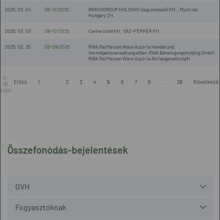
2025. 03. 04
ÖB-12/2025
BRAVOGROUP HOLDING Vagyonkezelő Kft.; Mystical
Hungary Zrt.
2025. 03. 03
ÖB-10/2025
Centerstahl Kft. VAS-FÉMKER Kft.
2025. 02. 25
ÖB-09/2025
RWA Raiffeisen Ware Austria Handel und
Vermögensverwaltung eGen; RWA Beteiligungsholding GmbH;
RWA Raiffeisen Ware Austria Aktiengesellschaft
5 -
Előző
1
...
2
3
4
5
6
7
8
...
38
Következő
38.
oldal
Összefonódás-bejelentések
GVH
Fogyasztóknak