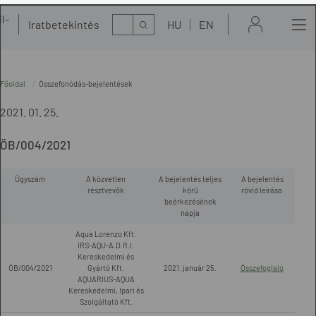
l-
Kereső
Iratbetekintés
HU
EN
t
Főoldal
Összefonódás-bejelentések
2021. 01. 25.
ÖB/004/2021
Ügyszám
A közvetlen
A bejelentés teljes
A bejelentés
résztvevők
körű
rövid leírása
beérkezésének
napja
Aqua Lorenzo Kft.
IRS-AQU-A.D.R.I.
Kereskedelmi és
ÖB/004/2021
Gyártó Kft.
2021. január 25.
Összefoglaló
AQUARIUS-AQUA
Kereskedelmi, Ipari és
Szolgáltató Kft.