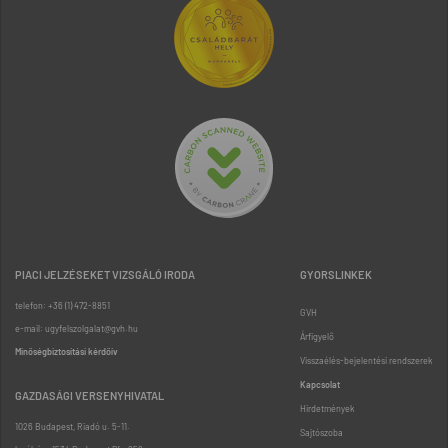
PIACI JELZÉSEKET VIZSGÁLÓ IRODA
GYORSLINKEK
telefon: +36 (1) 472-8851
GVH
e-mail: ugyfelszolgalat@gvh.hu
Árfigyelő
Minőségbiztosítási kérdőív
Visszaélés-bejelentési rendszerek
Kapcsolat
GAZDASÁGI VERSENYHIVATAL
Hirdetmények
1026 Budapest, Riadó u. 5-11.
Sajtószoba