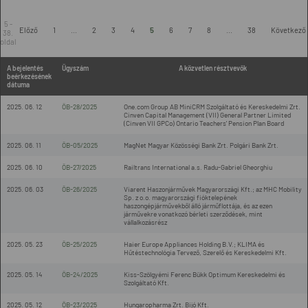
5 -
Előző
1
...
2
3
4
5
6
7
8
...
38
Következő
38.
oldal
A bejelentés
Ügyszám
A közvetlen résztvevők
beérkezésének
dátuma
2025. 06. 12
ÖB-28/2025
One.com Group AB MiniCRM Szolgáltató és Kereskedelmi Zrt.
Cinven Capital Management (VII) General Partner Limited
(Cinven VII GPCo) Ontario Teachers' Pension Plan Board
2025. 06. 11
ÖB-05/2025
MagNet Magyar Közösségi Bank Zrt. Polgári Bank Zrt.
2025. 06. 10
ÖB-27/2025
Railtrans International a.s. Radu-Gabriel Gheorghiu
2025. 06. 03
ÖB-26/2025
Viarent Haszonjárművek Magyarországi Kft.; az MHC Mobility
Sp. z o.o. magyarországi fióktelepének
haszongépjárművekből álló járműflottája, és az ezen
járművekre vonatkozó bérleti szerződések, mint
vállalkozásrész
2025. 05. 23
ÖB-25/2025
Haier Europe Appliances Holding B.V.; KLIMA és
Hűtéstechnológia Tervező, Szerelő és Kereskedelmi Kft.
2025. 05. 14
ÖB-24/2025
Kiss-Szölgyémi Ferenc Bükk Optimum Kereskedelmi és
Szolgáltató Kft.
2025. 05. 12
ÖB-23/2025
Hungaropharma Zrt. Bijó Kft.