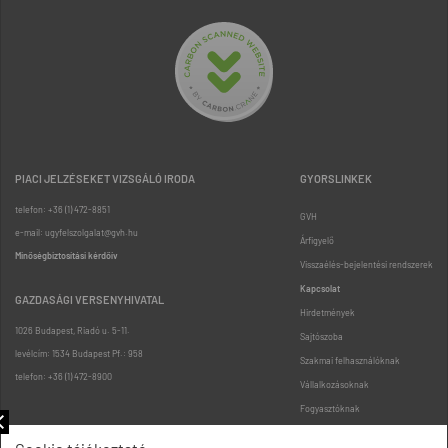
PIACI JELZÉSEKET VIZSGÁLÓ IRODA
GYORSLINKEK
telefon: +36 (1) 472-8851
GVH
e-mail: ugyfelszolgalat@gvh.hu
Árfigyelő
Minőségbiztosítási kérdőív
Visszaélés-bejelentési rendszerek
Kapcsolat
GAZDASÁGI VERSENYHIVATAL
Hirdetmények
1026 Budapest, Riadó u. 5-11.
Sajtószoba
levélcím: 1534 Budapest Pf.: 958
Szakmai felhasználóknak
telefon: +36 (1) 472-8900
Vállalkozásoknak
Fogyasztóknak
Podcast