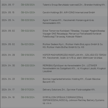
2024. 05. 17
ÖB-025/2024
Talentis Group Beruházás-szervező Zrt.; Brendon Holding Kft.
2024. 05. 15
ÖB-024/2024
Carolin Holdings BV; AIR-COND International GmbH
2024. 05. 14
ÖB-023/2024
Agrár-Finance Kft.; Kecskeméti Konzervgyártó és
Kereskedelmi Kft.
2024. 05. 02
ÖB-022/2024
Enter Tomorrow Kockázati Tőkealap; Voyager Magántőkealap
Voyager ONE Részalapja; Mercarius Flottakezelő Korlátolt
Felelősségű Társaság; Koleszár Róbert
2024. 05. 02
Öb-021/2024
Richter Gedeon Nyrt.; Richter-Helm BioLogics GmbH & Co.
KG; Richter-Helm BioTec GmbH & Co. KG
2024. 04. 29
ÖB-019/2024
HOFER MAGYARORSZÁG INGATLAN Kft.; SZILVÁSI ÉS TÁRSAI
Kft. Kecskemét, Izsáki út 4/B sz. alatti élelmiszer-áruháza
2024. 04. 30
ÖB-020/2024
MERKBAU Építőipari és Kereskedelmi Zrt.; LÉTAKER
Kereskedelmi és Szolgáltató Kft., id. Kisgéczi László; Kisgéczi
Lászlóné
2024. 04. 23
ÖB-018/2024
Bonitás Ingatlanbefektetési Holding Kft.; Észak-Bácskai
Baromfi Kft.
2024. 04. 17
ÖB-017/2024
Delivery Solutions Zrt.; Sprinter Futárszolgálat Kft.
2024. 04. 16
ÖB-016/2024
GYRFALCON SPÓŁKA Z OGRANICZONĄ
ODPOWIEDZIALNOŚCIĄ; Johnson Matthey Battery Systems
sp. z o.o.