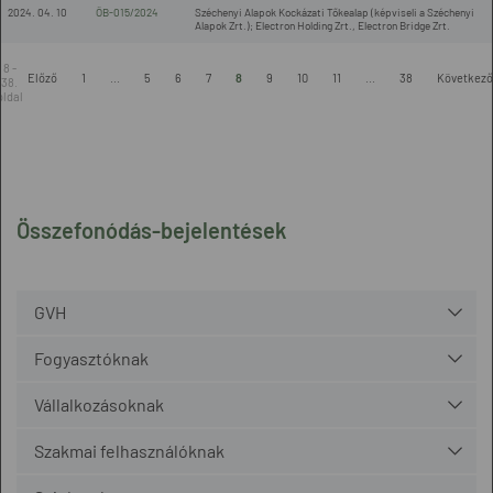
2024. 04. 10
ÖB-015/2024
Széchenyi Alapok Kockázati Tőkealap (képviseli a Széchenyi
Alapok Zrt.); Electron Holding Zrt., Electron Bridge Zrt.
8 -
Előző
1
...
5
6
7
8
9
10
11
...
38
Következő
38.
oldal
Összefonódás-bejelentések
GVH
Fogyasztóknak
Vállalkozásoknak
Szakmai felhasználóknak