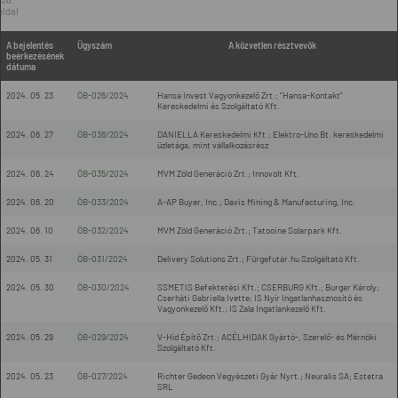
oldal
A bejelentés
Ügyszám
A közvetlen résztvevők
beérkezésének
dátuma
2024. 05. 23
ÖB-026/2024
Hansa Invest Vagyonkezelő Zrt.; "Hansa-Kontakt"
Kereskedelmi és Szolgáltató Kft.
2024. 06. 27
ÖB-036/2024
DANIELLA Kereskedelmi Kft.; Elektro-Uno Bt. kereskedelmi
üzletága, mint vállalkozásrész
2024. 06. 24
ÖB-035/2024
MVM Zöld Generáció Zrt.; Innovolt Kft.
2024. 06. 20
ÖB-033/2024
A-AP Buyer, Inc.; Davis Mining & Manufacturing, Inc.
2024. 06. 10
ÖB-032/2024
MVM Zöld Generáció Zrt.; Tatooine Solarpark Kft.
2024. 05. 31
ÖB-031/2024
Delivery Solutions Zrt.; Fürgefutár.hu Szolgáltató Kft.
2024. 05. 30
ÖB-030/2024
SSMETIS Befektetési Kft.; CSERBURG Kft.; Burger Károly;
Cserháti Gabriella Ivette; IS Nyír Ingatlanhasznosító és
Vagyonkezelő Kft.; IS Zala Ingatlankezelő Kft.
2024. 05. 29
ÖB-029/2024
V-Híd Építő Zrt.; ACÉLHIDAK Gyártó-, Szerelő- és Mérnöki
Szolgáltató Kft.
2024. 05. 23
ÖB-027/2024
Richter Gedeon Vegyészeti Gyár Nyrt.; Neuralis SA; Estetra
SRL