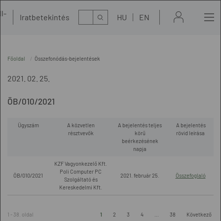
l-
Kereső
Iratbetekintés
HU
EN
t
Főoldal
Összefonódás-bejelentések
2021. 02. 25.
ÖB/010/2021
Ügyszám
A közvetlen
A bejelentés teljes
A bejelentés
résztvevők
körű
rövid leírása
beérkezésének
napja
KZF Vagyonkezelő Kft.
Poli Computer PC
ÖB/010/2021
2021. február 25.
Összefoglaló
Szolgáltató és
Kereskedelmi Kft.
1 - 38. oldal
1
2
3
4
...
38
Következő