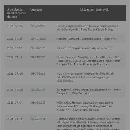
A bejelentés
Ügyszám
A közvetlen résztvevők
beérkezésének
dátuma
2026. 08. 03
ÖB-41/2026
Dorado Vagyonkezelő Zrt., Bernyák Balázs Bence, IT
Klima Service Kft., Bajka Zoltán Károly György
2026. 07. 31
ÖB-40/2026
Merkantil Bank Zrt., Business Lease Hungary Kft.
2026. 07. 24
ÖB-39/2026
Konzum Pro Magántőkealap , Aqua Lorenzo Kft.
2026. 07. 14
ÖB-38/2026
Industria Novum Slovakia, a.s., ENVIRAL, a.s., G.O
PARTICIPAÇÕES LTDA., Agropéu Agro Industrial de
Pompéu S.A., Envien Bioenergia Brasil, a.s.
2026. 07. 09
ÖB-37/2026
MOL Kiskereskedelmi Ingatlan Kft.,MOL Retail
Zrt.,P&G Benzinkút Kft. mosonmagyaróvári
töltőállomása
2026. 07. 09
ÖB-36/2026
Axiál Javító, Kereskedelmi és Szolgáltató Kft., Profi-
Bagger Kft., Zéró Deficit Kft.
2026. 07. 01
ÖB-35/2026
ROCKWOOL Hungary Szigetelőanyaggyártó és
Kereskedelmi Kft., Ravago Building Solutions
Hungary Kft. kőzetgyapot üzletága
2026. 06. 15
ÖB-34/2026
Hödlmayr High & Heavy GmbH, Gartner KG, Gartner
KG tulajdonában álló High & Heavy haszongépjármű
üzletágához tartozó eszközök és az üzletághoz
kapcsolódó szerződésállomány, mint vállalkozásrész