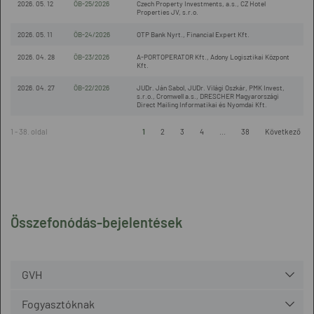
2026. 05. 12
ÖB-25/2026
Czech Property Investments, a.s., CZ Hotel
Properties JV, s.r.o.
2026. 05. 11
ÖB-24/2026
OTP Bank Nyrt., Financial Expert Kft.
2026. 04. 28
ÖB-23/2026
A-PORTOPERATOR Kft., Adony Logisztikai Központ
Kft.
2026. 04. 27
ÖB-22/2026
JUDr. Ján Sabol, JUDr. Világi Oszkár, PMK Invest,
s.r.o., Cromwell a.s., DRESCHER Magyarországi
Direct Mailing Informatikai és Nyomdai Kft.
1 - 38. oldal
1
2
3
4
...
38
Következő
Összefonódás-bejelentések
GVH
Fogyasztóknak