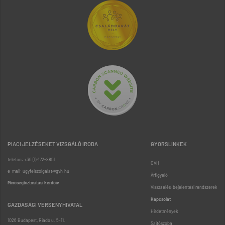
PIACI JELZÉSEKET VIZSGÁLÓ IRODA
GYORSLINKEK
telefon: +36 (1) 472-8851
GVH
e-mail: ugyfelszolgalat@gvh.hu
Árfigyelő
Minőségbiztosítási kérdőív
Visszaélés-bejelentési rendszerek
Kapcsolat
GAZDASÁGI VERSENYHIVATAL
Hirdetmények
1026 Budapest, Riadó u. 5-11.
Sajtószoba