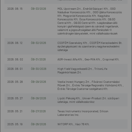
2026. 06. 15
ÖB-33/2026
MOL Upstream Zrt., Endrőd Gázipari Kft., OGD
Nádudvar Koncessziós Kft., OGD Újléta Koncessziós
Kft. Mogyoród Koncessziós Kft. Nagykáta
Koncessziós Kft. Ócsa Koncessziós Kft. O&GD
Central Kft., O&GD Central Kft. tulajdonában álló
konyári gázfeldolgozó üzem és sárándi ingatlanok,
valamint a jogosultságában álló Penészlek-II
szénhidrogén bányatelek, mint vállalkozásrészek
2026. 06. 12
ÖB-32/2026
CSOFÉM Szerelvény Kft., CSOFÉM Kereskedelmi Bt.
épületgépészeti és szaniteráru nagykereskedelmi
üzletága
2026. 06. 02
ÖB-31/2026
AGR-Invest Alfa Kft., Geo-Milk Kft., Cropimal Kft.
2026. 06. 01
ÖB-30/2026
High Yield Vagyonkezelő Zrt., TritonLife
Magánkórházak Zrt.
2026. 05. 28
ÖB-29/2026
Veolia Invest Hungary Zrt., Fővárosi Csatornázási
Művek Zrt., Érd és Térsége Regionális Víziközmű Kft.,
Érd és Térsége Csatorna-szolgáltató Kft.
2026. 05. 27
ÖB-28/2026
Lipóti Pékség Kft., Univer-Product Zrt. sütőipari
üzletága, mint vállalkozásrész
2026. 05. 21
ÖB-27/2026
Texas Instruments Incorporated, Silicon
Laboratories Inc.
2025. 05. 19
ÖB-26/2026
WITORP Kft., Váci 76 Kft.