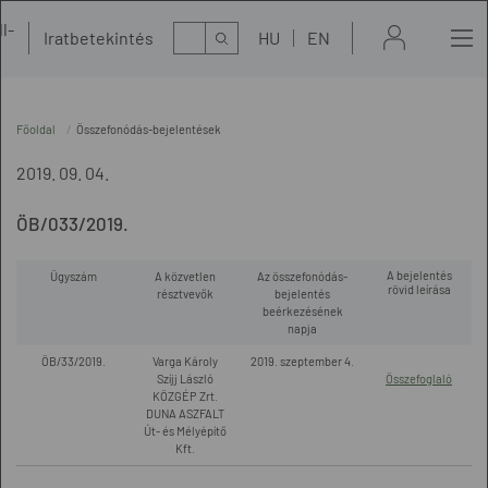
l-
Kereső
Iratbetekintés
HU
EN
t
Főoldal
Összefonódás-bejelentések
2019. 09. 04.
ÖB/033/2019.
A bejelentés
Ügyszám
A közvetlen
Az összefonódás-
rövid leírása
résztvevők
bejelentés
beérkezésének
napja
ÖB/33/2019.
Varga Károly
2019. szeptember 4.
Szíjj László
Összefoglaló
KÖZGÉP Zrt.
DUNA ASZFALT
Út- és Mélyépítő
Kft.