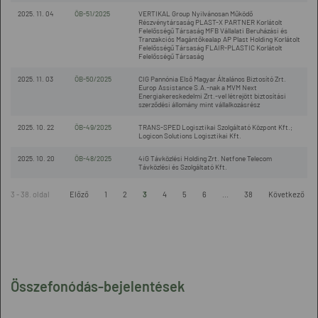
2025. 11. 04
ÖB-51/2025
VERTIKAL Group Nyilvánosan Működő
Részvénytársaság PLAST-X PARTNER Korlátolt
Felelősségű Társaság MFB Vállalati Beruházási és
Tranzakciós Magántőkealap AP Plast Holding Korlátolt
Felelősségű Társaság FLAIR-PLASTIC Korlátolt
Felelősségű Társaság
2025. 11. 03
ÖB-50/2025
CIG Pannónia Első Magyar Általános Biztosító Zrt.
Europ Assistance S.A.-nak a MVM Next
Energiakereskedelmi Zrt.-vel létrejött biztosítási
szerződési állomány mint vállalkozásrész
2025. 10. 22
ÖB-49/2025
TRANS-SPED Logisztikai Szolgáltató Központ Kft.;
Logicon Solutions Logisztikai Kft.
2025. 10. 20
ÖB-48/2025
4iG Távközlési Holding Zrt. Netfone Telecom
Távközlési és Szolgáltató Kft.
3 - 38. oldal
Előző
1
2
3
4
5
6
...
38
Következő
Összefonódás-bejelentések