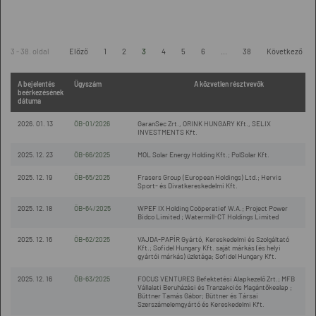
3 - 38. oldal
Előző
1
2
3
4
5
6
...
38
Következő
A bejelentés
Ügyszám
A közvetlen résztvevők
beérkezésének
dátuma
2026. 01. 13
ÖB-01/2026
GaranSec Zrt., ORINK HUNGARY Kft., SELIX
INVESTMENTS Kft.
2025. 12. 23
ÖB-66/2025
MOL Solar Energy Holding Kft.; PolSolar Kft.
2025. 12. 19
ÖB-65/2025
Frasers Group (European Holdings) Ltd.; Hervis
Sport- és Divatkereskedelmi Kft.
2025. 12. 18
ÖB-64/2025
WPEF IX Holding Coöperatief W.A.; Project Power
Bidco Limited ; Watermill-CT Holdings Limited
2025. 12. 16
ÖB-62/2025
VAJDA-PAPÍR Gyártó, Kereskedelmi és Szolgáltató
Kft.; Sofidel Hungary Kft. saját márkás (és helyi
gyártói márkás) üzletága; Sofidel Hungary Kft.
2025. 12. 16
ÖB-63/2025
FOCUS VENTURES Befektetési Alapkezelő Zrt.; MFB
Vállalati Beruházási és Tranzakciós Magántőkealap ;
Büttner Tamás Gábor; Büttner és Társai
Szerszámelemgyártó és Kereskedelmi Kft.