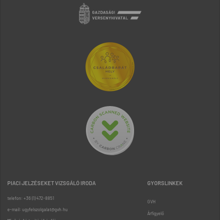
PIACI JELZÉSEKET VIZSGÁLÓ IRODA
GYORSLINKEK
telefon: +36 (1) 472-8851
GVH
e-mail: ugyfelszolgalat@gvh.hu
Árfigyelő