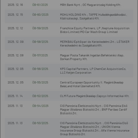
2025. 12. 16
ÖB-61/2025
MBH Bank Nyrt.; OC Magyarország Holding Kft.
2025. 12. 15
ÖB-60/2025
MOHU HOLDING Kft.; TAPPE Hulladékgazdálkodási,
Köztisztasági, Szolgáltató Kft.
2025. 12. 12
ÖB-59/2025
Franchise Equity Partners, LP ;Neptune Acquisition
Bidco Limited;IMO Car Wash Group Limited
2025. 12. 09
ÖB-58/2025
MERKBAU Építőipari és Kereskedelmi Zrt.; LÉTAKER
Kereskedelmi és Szolgáltató Kft.
2025. 12. 08
ÖB-57/2025
Magyar Posta Takarék Ingatlan Befektetési Alap;
Dorkan Property Kft.
2025. 12. 05
ÖB-56/2025
KPS Capital Partners, LP ChemCat AcquisitionCo,
LLC Ketjen Corporation
2025. 12. 05
ÖB-55/2025
Central European Opportunity II. Magántőkealap
BalaLand Hotel Üzemeltető Kft.
2025. 11. 14
ÖB-52/2025
CLM Future Magántőkealap;Capsys Informatikai Kft.
2025. 11. 13
ÖB-54/2025
CIG Pannónia Életbiztosító Nyrt.; CIG Pannónia Első
Magyar Általános Biztosító Zrt.; BNP Paribas Cardif
Biztosító Zrt.
2025. 11. 13
ÖB-53/2025
CIG Pannónia Életbiztosító Nyrt. ; CIG Pannónia Első
Magyar Általános Biztosító Zrt.; UNION Vienna
Insurance Group Biztosító Zrt.; Alfa Vienna Insurance
Group Biztosító Zrt.