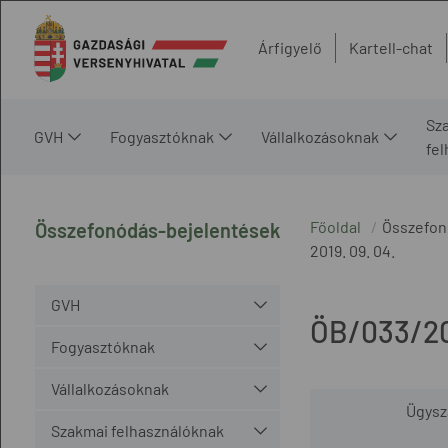
Árfigyelő
Kartell-chat
Sz
GVH
Fogyasztóknak
Vállalkozásoknak
fe
Főoldal
Összefon
Összefonódás-bejelentések
2019. 09. 04.
GVH
ÖB/033/20
Fogyasztóknak
Vállalkozásoknak
Ügys
Szakmai felhasználóknak