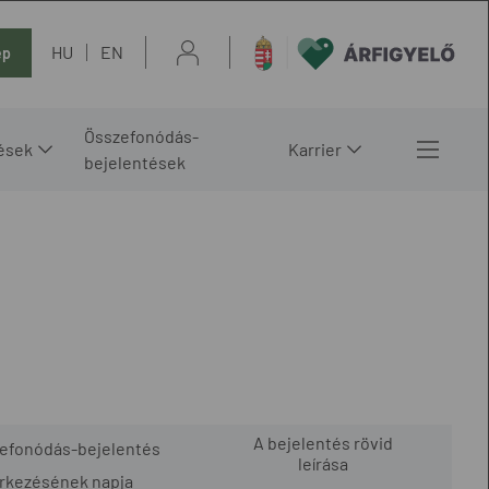
HU
EN
ép
Összefonódás-
ések
Karrier
bejelentések
A bejelentés rövid
zefonódás-bejelentés
leírása
rkezésének napja