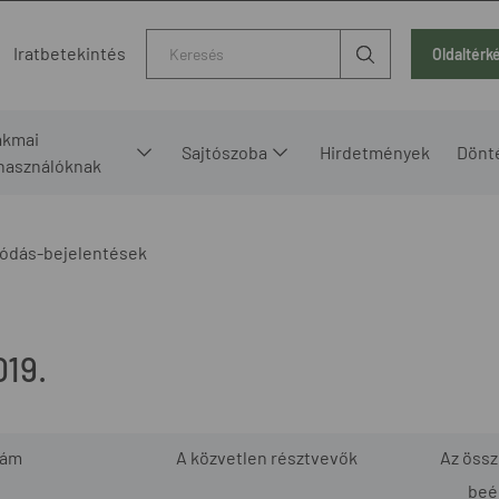
Kereső
Iratbetekintés
Oldaltérk
akmai
Sajtószoba
Hirdetmények
Dönt
lhasználóknak
ódás-bejelentések
19.
zám
A közvetlen résztvevők
Az öss
beé