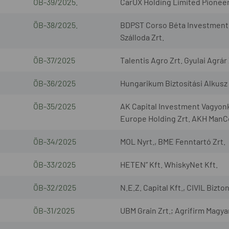
ÖB-39/2025.
CarUX Holding Limited Pionee
ÖB-38/2025.
BDPST Corso Béta Investment I
Szálloda Zrt.
ÖB-37/2025
Talentis Agro Zrt. Gyulai Agrár 
ÖB-36/2025
Hungarikum Biztosítási Alkusz 
ÖB-35/2025
AK Capital Investment Vagyonk
Europe Holding Zrt. AKH ManCo
ÖB-34/2025
MOL Nyrt., BME Fenntartó Zrt.
ÖB-33/2025
HETEN” Kft. WhiskyNet Kft.
ÖB-32/2025
N.E.Z. Capital Kft., CIVIL Bizto
ÖB-31/2025
UBM Grain Zrt.; Agrifirm Magya