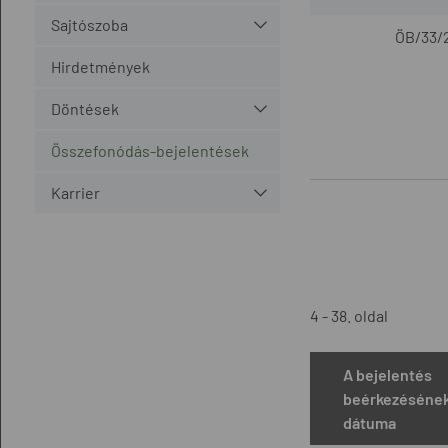
Sajtószoba
ÖB/33/2
Hirdetmények
Döntések
Összefonódás-bejelentések
Karrier
4 - 38. oldal
A bejelentés
beérkezéséne
dátuma