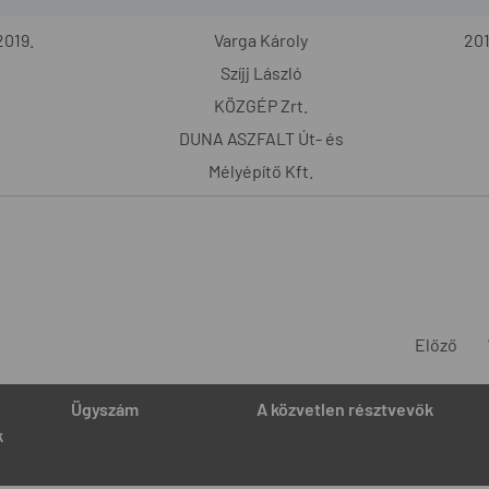
019.
Varga Károly
201
Szíjj László
KÖZGÉP Zrt.
DUNA ASZFALT Út- és
Mélyépítő Kft.
Előző
Ügyszám
A közvetlen résztvevők
k