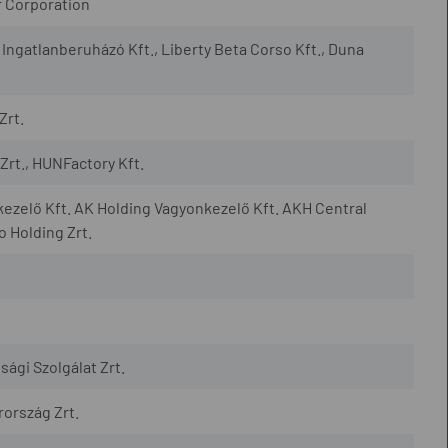
r Corporation
ngatlanberuházó Kft., Liberty Beta Corso Kft., Duna
Zrt.
Zrt., HUNFactory Kft.
ezelő Kft. AK Holding Vagyonkezelő Kft. AKH Central
 Holding Zrt.
nsági Szolgálat Zrt.
rország Zrt.