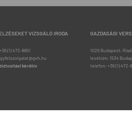
JELZÉSEKET VIZSGÁLÓ IRODA
GAZDASÁGI VERS
+36 (1) 472-8851
1026 Budapest, Riadó
ugyfelszolgalat@gvh.hu
levélcím: 1534 Budap
iztosítási kérdőív
telefon: +36 (1) 472-