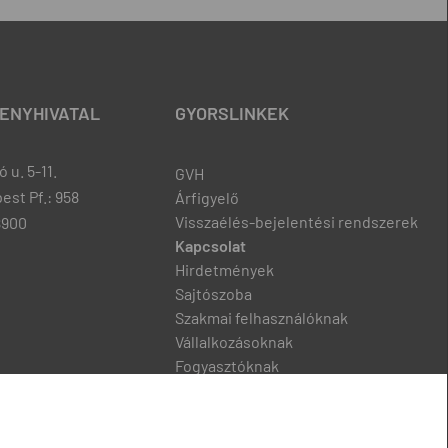
ENYHIVATAL
GYORSLINKEK
 u. 5-11.
GVH
est Pf.: 958
Árfigyelő
Visszaélés-bejelentési rendszerek
8900
Kapcsolat
Hirdetmények
Sajtószoba
Szakmai felhasználóknak
Vállalkozásoknak
Fogyasztóknak
Podcast