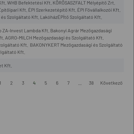
ft. WHB Befektetési Kft. KÖRÖSASZFALT Mélyépítő Zrt.
ipari Kft. ÉPI Szerkezetépítő Kft. ÉPI Fővállalkozói Kft.
s Szolgáltató Kft. LakóházÉPÍtő Szolgáltató Kft.
p ZA-Invest Lambda Kft. Bakonyi Agrár Mezőgazdasági
ft. AGRO-MILCH Mezőgazdasági és Szolgáltató Kft.
olgáltató Kft. BAKONYKERT Mezőgazdasági és Szolgáltató
gáltató Kft.
t Kft.
1
2
3
4
5
6
7
...
38
Következő