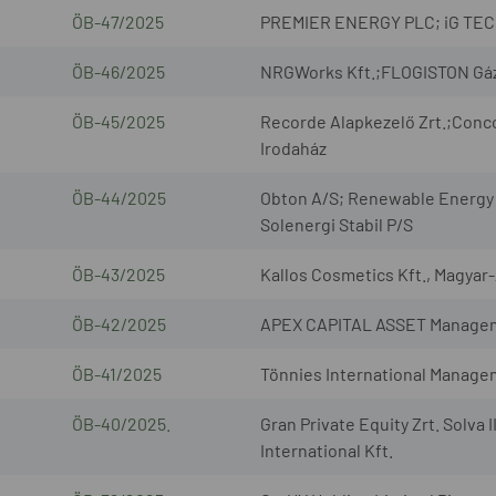
ÖB-47/2025
PREMIER ENERGY PLC; iG TECH 
ÖB-46/2025
NRGWorks Kft.;FLOGISTON Gázmé
ÖB-45/2025
Recorde Alapkezelő Zrt.;Conco
Irodaház
ÖB-44/2025
Obton A/S; Renewable Energy 
Solenergi Stabil P/S
ÖB-43/2025
Kallos Cosmetics Kft., Magyar
ÖB-42/2025
APEX CAPITAL ASSET Management
ÖB-41/2025
Tönnies International Manage
ÖB-40/2025.
Gran Private Equity Zrt. Solv
International Kft.