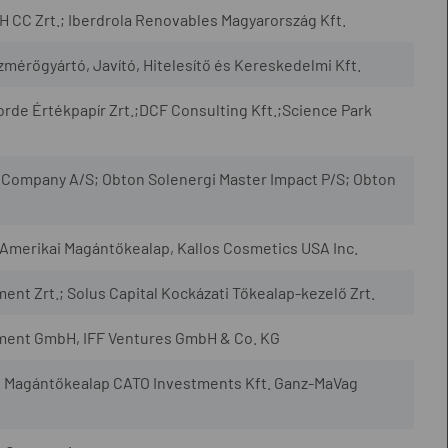
CC Zrt.; Iberdrola Renovables Magyarország Kft.
rőgyártó, Javító, Hitelesítő és Kereskedelmi Kft.
rde Értékpapír Zrt.;DCF Consulting Kft.;Science Park
Company A/S; Obton Solenergi Master Impact P/S; Obton
-Amerikai Magántőkealap, Kallos Cosmetics USA Inc.
 Zrt.; Solus Capital Kockázati Tőkealap-kezelő Zrt.
ment GmbH, IFF Ventures GmbH & Co. KG
a II Magántőkealap CATO Investments Kft. Ganz-MaVag