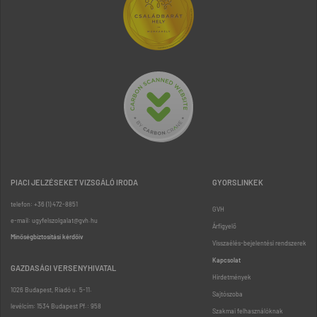
PIACI JELZÉSEKET VIZSGÁLÓ IRODA
GYORSLINKEK
telefon: +36 (1) 472-8851
GVH
e-mail: ugyfelszolgalat@gvh.hu
Árfigyelő
Minőségbiztosítási kérdőív
Visszaélés-bejelentési rendszerek
Kapcsolat
GAZDASÁGI VERSENYHIVATAL
Hirdetmények
1026 Budapest, Riadó u. 5-11.
Sajtószoba
levélcím: 1534 Budapest Pf.: 958
Szakmai felhasználóknak