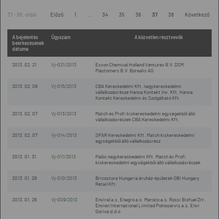
37 - 38. oldal
Előző
1
...
34
35
36
37
38
Következő
A bejelentés
Ügyszám
A közvetlen résztvevők
beérkezésének
dátuma
2013. 02. 21
Vj-021/2013
Exxon Chemical Holland Ventures B.V. DSM
Plastomers B.V. Borealis AG
2013. 02. 08
Vj-015/2013
CBA Kereskedelmi Kft. nagykereskedelmi
vállalkozásrésze Hansa Kontakt Inv. Kft. Hansa
Kontakt Kereskedelmi és Szolgáltató Kft.
2013. 02. 07
Vj-013/2013
Match és Profi kiskereskedelmi egységekből álló
vállalkozásrészek CBA Kereskedelmi Kft.
2013. 02. 07
Vj-014/2013
SPAR Kereskedelmi Kft. Match kiskereskedelmi
egységekből álló vállalkozásrész
2013. 01. 31
Vj-011/2013
Palóc nagykereskedelmi Kft. Match és Profi
kiskereskedelmi egységekből álló vállalkozásrészek
2013. 01. 29
Vj-010/2013
Bricostore Hungaria áruház-épületek OBI Hungary
Retail Kft.
2013. 01. 28
Vj-009/2013
Enviral a.s. Enagro a.s. Meroco a.s. Rossi Biofuel Zrt.
Envien International Limited Polnoservis a.s. Envi
Goriva d.d.o