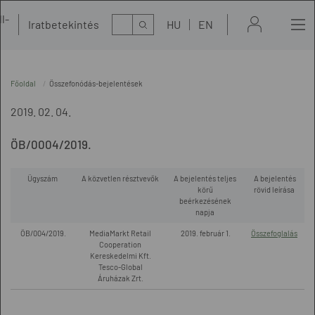
l-
Kereső
Iratbetekintés
HU
EN
t
Főoldal
Összefonódás-bejelentések
2019. 02. 04.
ÖB/0004/2019.
Ügyszám
A közvetlen résztvevők
A bejelentés teljes
A bejelentés
körű
rövid leírása
beérkezésének
napja
ÖB/004/2019.
MediaMarkt Retail
2019. február 1.
Összefoglalás
Cooperation
Kereskedelmi Kft.
Tesco-Global
Áruházak Zrt.