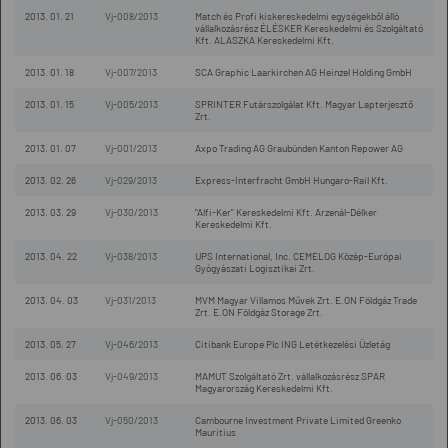
2013. 01. 21
Vj-008/2013
Match és Profi kiskereskedelmi egységekből álló
vállalkozásrész ÉLÉSKER Kereskedelmi és Szolgáltató
Kft. ALASZKA Kereskedelmi Kft.
2013. 01. 18
Vj-007/2013
SCA Graphic Laarkirchen AG Heinzel Holding GmbH
2013. 01. 15
Vj-005/2013
SPRINTER Futárszolgálat Kft. Magyar Lapterjesztő
Zrt.
2013. 01. 07
Vj-001/2013
Axpo Trading AG Graubünden Kanton Repower AG
2013. 02. 26
Vj-029/2013
Express-Interfracht GmbH Hungaro-Rail Kft.
2013. 03. 29
Vj-030/2013
"Alfi-Ker" Kereskedelmi Kft. Arzenál-Délker
Kereskedelmi Kft.
2013. 04. 22
Vj-038/2013
UPS International, Inc. CEMELOG Közép-Európai
Gyógyászati Logisztikai Zrt.
2013. 04. 03
Vj-031/2013
MVM Magyar Villamos Művek Zrt. E.ON Földgáz Trade
Zrt. E.ON Földgáz Storage Zrt.
2013. 05. 27
Vj-046/2013
Citibank Europe Plc ING Letétkezelési Üzletág
2013. 06. 03
Vj-049/2013
MAMUT Szolgáltató Zrt. vállalkozásrész SPAR
Magyarország Kereskedelmi Kft.
2013. 06. 03
Vj-050/2013
Cambourne Investment Private Limited Greenko
Mauritius