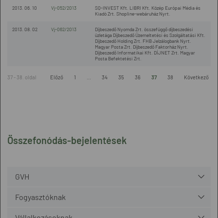
2013. 06. 10
Vj-052/2013
SQ-INVEST Kft. LIBRI Kft. Közép Európai Média és
Kiadó Zrt. Shopline-webáruház Nyrt.
2013. 08. 02
Vj-062/2013
Díjbeszedő Nyomda Zrt. összefüggő díjbeszedési
üzletága Díjbeszedő Üzemeltetési és Szolgáltatási Kft.
Díjbeszedő Holding Zrt. FHB Jelzálogbank Nyrt.
Magyar Posta Zrt. Díjbeszedő Faktorház Nyrt.
Díjbeszedő Informatikai Kft. DÍJNET Zrt. Magyar
Posta Befektetési Zrt.
37 - 38. oldal
Előző
1
...
34
35
36
37
38
Következő
Összefonódás-bejelentések
GVH
Fogyasztóknak
Vállalkozásoknak