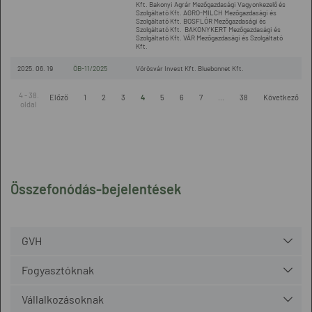
Kft. Bakonyi Agrár Mezőgazdasági Vagyonkezelő és
Szolgáltató Kft. AGRO-MILCH Mezőgazdasági és
Szolgáltató Kft. BOSFLÓR Mezőgazdasági és
Szolgáltató Kft. BAKONYKERT Mezőgazdasági és
Szolgáltató Kft. VÁR Mezőgazdasági és Szolgáltató
Kft.
2025. 06. 19
ÖB-11/2025
Vörösvár Invest Kft. Bluebonnet Kft.
4 - 38.
Előző
1
2
3
4
5
6
7
...
38
Következő
oldal
Összefonódás-bejelentések
GVH
Fogyasztóknak
Vállalkozásoknak