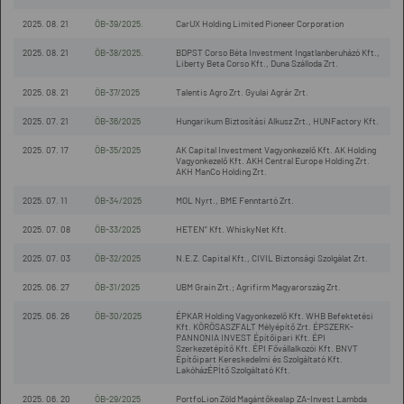
2025. 08. 21
ÖB-39/2025.
CarUX Holding Limited Pioneer Corporation
2025. 08. 21
ÖB-38/2025.
BDPST Corso Béta Investment Ingatlanberuházó Kft.,
Liberty Beta Corso Kft., Duna Szálloda Zrt.
2025. 08. 21
ÖB-37/2025
Talentis Agro Zrt. Gyulai Agrár Zrt.
2025. 07. 21
ÖB-36/2025
Hungarikum Biztosítási Alkusz Zrt., HUNFactory Kft.
2025. 07. 17
ÖB-35/2025
AK Capital Investment Vagyonkezelő Kft. AK Holding
Vagyonkezelő Kft. AKH Central Europe Holding Zrt.
AKH ManCo Holding Zrt.
2025. 07. 11
ÖB-34/2025
MOL Nyrt., BME Fenntartó Zrt.
2025. 07. 08
ÖB-33/2025
HETEN” Kft. WhiskyNet Kft.
2025. 07. 03
ÖB-32/2025
N.E.Z. Capital Kft., CIVIL Biztonsági Szolgálat Zrt.
2025. 06. 27
ÖB-31/2025
UBM Grain Zrt.; Agrifirm Magyarország Zrt.
2025. 06. 26
ÖB-30/2025
ÉPKAR Holding Vagyonkezelő Kft. WHB Befektetési
Kft. KÖRÖSASZFALT Mélyépítő Zrt. ÉPSZERK-
PANNONIA INVEST Építőipari Kft. ÉPI
Szerkezetépítő Kft. ÉPI Fővállalkozói Kft. BNVT
Építőipart Kereskedelmi és Szolgáltató Kft.
LakóházÉPÍtő Szolgáltató Kft.
2025. 06. 20
ÖB-29/2025
PortfoLion Zöld Magántőkealap ZA-Invest Lambda