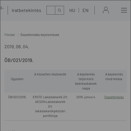
l-
Kereső
Iratbetekintés
HU
EN
t
Főoldal
Összefonódás-bejelentések
2019. 06. 04.
ÖB/021/2019.
A közvetlen résztvevők
A bejelentés
A bejelentés
Ügyszám
teljes körű
rövid leírása
beérkezésének
napja
ÖB/021/2019.
ERSTE Lakástakarék Zrt.
2019. június 4.
Összefoglalás
AEGON Lakástakarék
Zrt.
lakástakarékpénztári
portfóliója