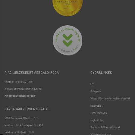
PIACI JELZÉSEKET VIZSGÁLÓ IRODA
GYORSLINKEK
telefon: +36 (1) 472-8851
GVH
e-mail: ugyfelszolgalat@gvh.hu
Árfigyelő
Minőségbiztosítási kérdőív
Visszaélés-bejelentési rendszerek
Kapcsolat
GAZDASÁGI VERSENYHIVATAL
Hirdetmények
1026 Budapest, Riadó u. 5-11.
Sajtószoba
levélcím: 1534 Budapest Pf.: 958
Szakmai felhasználóknak
telefon: +36 (1) 472-8900
Vállalkozásoknak