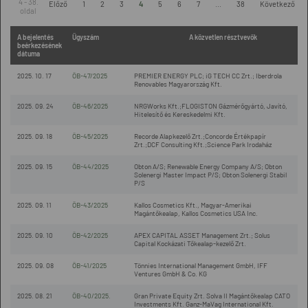
4 - 38.
Előző
1
2
3
4
5
6
7
...
38
Következő
oldal
A bejelentés
Ügyszám
A közvetlen résztvevők
beérkezésének
dátuma
2025. 10. 17
ÖB-47/2025
PREMIER ENERGY PLC; iG TECH CC Zrt.; Iberdrola
Renovables Magyarország Kft.
2025. 09. 24
ÖB-46/2025
NRGWorks Kft.;FLOGISTON Gázmérőgyártó, Javító,
Hitelesítő és Kereskedelmi Kft.
2025. 09. 18
ÖB-45/2025
Recorde Alapkezelő Zrt.;Concorde Értékpapír
Zrt.;DCF Consulting Kft.;Science Park Irodaház
2025. 09. 15
ÖB-44/2025
Obton A/S; Renewable Energy Company A/S; Obton
Solenergi Master Impact P/S; Obton Solenergi Stabil
P/S
2025. 09. 11
ÖB-43/2025
Kallos Cosmetics Kft., Magyar-Amerikai
Magántőkealap, Kallos Cosmetics USA Inc.
2025. 09. 10
ÖB-42/2025
APEX CAPITAL ASSET Management Zrt.; Solus
Capital Kockázati Tőkealap-kezelő Zrt.
2025. 09. 08
ÖB-41/2025
Tönnies International Management GmbH, IFF
Ventures GmbH & Co. KG
2025. 08. 21
ÖB-40/2025.
Gran Private Equity Zrt. Solva II Magántőkealap CATO
Investments Kft. Ganz-MaVag International Kft.