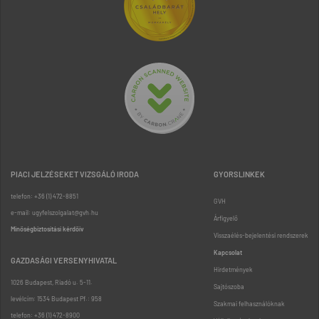
PIACI JELZÉSEKET VIZSGÁLÓ IRODA
GYORSLINKEK
telefon: +36 (1) 472-8851
GVH
e-mail: ugyfelszolgalat@gvh.hu
Árfigyelő
Minőségbiztosítási kérdőív
Visszaélés-bejelentési rendszerek
Kapcsolat
GAZDASÁGI VERSENYHIVATAL
Hirdetmények
1026 Budapest, Riadó u. 5-11.
Sajtószoba
levélcím: 1534 Budapest Pf.: 958
Szakmai felhasználóknak
telefon: +36 (1) 472-8900