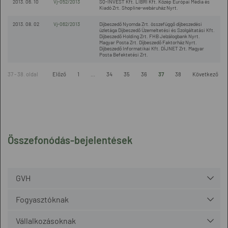
2013. 06. 10
Vj-052/2013
SQ-INVEST Kft. LIBRI Kft. Közép Európai Média és
Kiadó Zrt. Shopline-webáruház Nyrt.
2013. 08. 02
Vj-062/2013
Díjbeszedő Nyomda Zrt. összefüggő díjbeszedési
üzletága Díjbeszedő Üzemeltetési és Szolgáltatási Kft.
Díjbeszedő Holding Zrt. FHB Jelzálogbank Nyrt.
Magyar Posta Zrt. Díjbeszedő Faktorház Nyrt.
Díjbeszedő Informatikai Kft. DÍJNET Zrt. Magyar
Posta Befektetési Zrt.
37 - 38. oldal
Előző
1
...
34
35
36
37
38
Következő
Összefonódás-bejelentések
GVH
Fogyasztóknak
Vállalkozásoknak