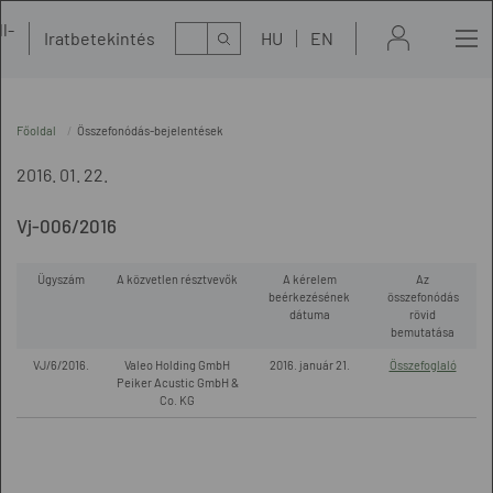
l-
Kereső
Iratbetekintés
HU
EN
t
Főoldal
Összefonódás-bejelentések
2016. 01. 22.
Vj-006/2016
Ügyszám
A közvetlen résztvevők
A kérelem
Az
beérkezésének
összefonódás
dátuma
rövid
bemutatása
VJ/6/2016.
Valeo Holding GmbH
2016. január 21.
Összefoglaló
Peiker Acustic GmbH &
Co. KG