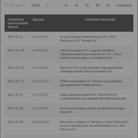
37 - 38. oldal
Előző
1
...
34
35
36
37
38
Következő
A bejelentés
Ügyszám
A közvetlen résztvevők
beérkezésének
dátuma
2013. 02. 21
Vj-021/2013
Exxon Chemical Holland Ventures B.V. DSM
Plastomers B.V. Borealis AG
2013. 02. 08
Vj-015/2013
CBA Kereskedelmi Kft. nagykereskedelmi
vállalkozásrésze Hansa Kontakt Inv. Kft. Hansa
Kontakt Kereskedelmi és Szolgáltató Kft.
2013. 02. 07
Vj-013/2013
Match és Profi kiskereskedelmi egységekből álló
vállalkozásrészek CBA Kereskedelmi Kft.
2013. 02. 07
Vj-014/2013
SPAR Kereskedelmi Kft. Match kiskereskedelmi
egységekből álló vállalkozásrész
2013. 01. 31
Vj-011/2013
Palóc nagykereskedelmi Kft. Match és Profi
kiskereskedelmi egységekből álló vállalkozásrészek
2013. 01. 29
Vj-010/2013
Bricostore Hungaria áruház-épületek OBI Hungary
Retail Kft.
2013. 01. 28
Vj-009/2013
Enviral a.s. Enagro a.s. Meroco a.s. Rossi Biofuel Zrt.
Envien International Limited Polnoservis a.s. Envi
Goriva d.d.o