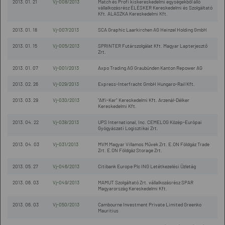
2013. 01. 21
Vj-008/2013
Match és Profi kiskereskedelmi egységekből álló
vállalkozásrész ÉLÉSKER Kereskedelmi és Szolgáltató
Kft. ALASZKA Kereskedelmi Kft.
2013. 01. 18
Vj-007/2013
SCA Graphic Laarkirchen AG Heinzel Holding GmbH
2013. 01. 15
Vj-005/2013
SPRINTER Futárszolgálat Kft. Magyar Lapterjesztő
Zrt.
2013. 01. 07
Vj-001/2013
Axpo Trading AG Graubünden Kanton Repower AG
2013. 02. 26
Vj-029/2013
Express-Interfracht GmbH Hungaro-Rail Kft.
2013. 03. 29
Vj-030/2013
"Alfi-Ker" Kereskedelmi Kft. Arzenál-Délker
Kereskedelmi Kft.
2013. 04. 22
Vj-038/2013
UPS International, Inc. CEMELOG Közép-Európai
Gyógyászati Logisztikai Zrt.
2013. 04. 03
Vj-031/2013
MVM Magyar Villamos Művek Zrt. E.ON Földgáz Trade
Zrt. E.ON Földgáz Storage Zrt.
2013. 05. 27
Vj-046/2013
Citibank Europe Plc ING Letétkezelési Üzletág
2013. 06. 03
Vj-049/2013
MAMUT Szolgáltató Zrt. vállalkozásrész SPAR
Magyarország Kereskedelmi Kft.
2013. 06. 03
Vj-050/2013
Cambourne Investment Private Limited Greenko
Mauritius