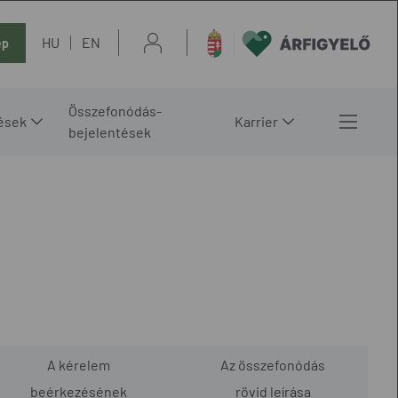
HU
EN
ép
Összefonódás-
ések
Karrier
bejelentések
A kérelem
Az összefonódás
beérkezésének
rövid leírása