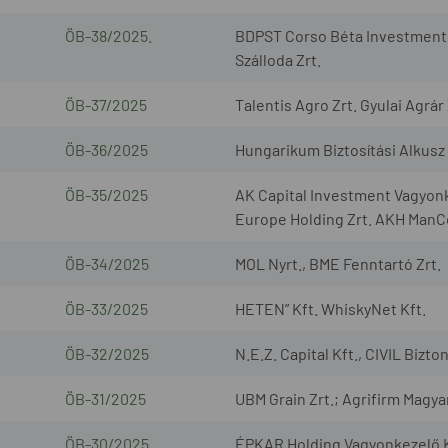
ÖB-38/2025.
BDPST Corso Béta Investment I
Szálloda Zrt.
ÖB-37/2025
Talentis Agro Zrt. Gyulai Agrár 
ÖB-36/2025
Hungarikum Biztosítási Alkusz 
ÖB-35/2025
AK Capital Investment Vagyonk
Europe Holding Zrt. AKH ManCo
ÖB-34/2025
MOL Nyrt., BME Fenntartó Zrt.
ÖB-33/2025
HETEN” Kft. WhiskyNet Kft.
ÖB-32/2025
N.E.Z. Capital Kft., CIVIL Bizto
ÖB-31/2025
UBM Grain Zrt.; Agrifirm Magya
ÖB-30/2025
ÉPKAR Holding Vagyonkezelő K