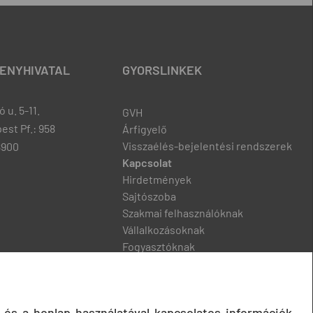
ENYHIVATAL
GYORSLINKEK
 u. 5-11.
GVH
est Pf.: 958
Árfigyelő
Visszaélés-bejelentési rendszerek
8900
Kapcsolat
Hirdetmények
Sajtószoba
Szakmai felhasználóknak
Vállalkozásoknak
Fogyasztóknak
Podcast
 és a honlap használatával kapcsolatos információk