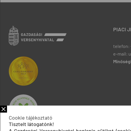
PIACI 
telefon: 
e-mail: 
Minőségb
Cookie tájékoztató
Tisztelt látogatónk!
A Gazdasági Versenyhivatal honlapja sütiket (cook