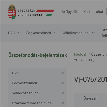
Árfigyelő
Kartell-chat
Sz
GVH
Fogyasztóknak
Vállalkozásoknak
fe
Főoldal
Összefon
Összefonódás-bejelentések
2016. 09. 06.
GVH
Vj-075/20
Fogyasztóknak
Vállalkozásoknak
Ügyszám
Szakmai felhasználóknak