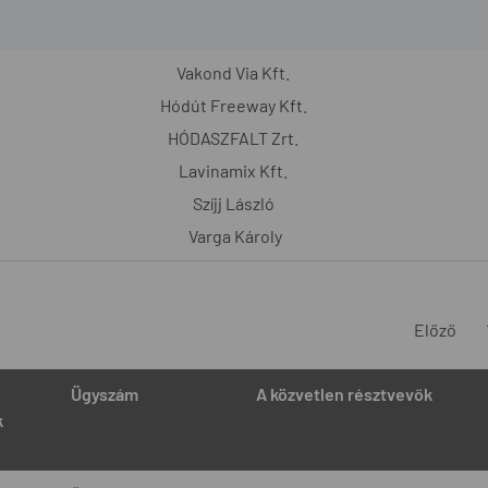
Vakond Via Kft.
Hódút Freeway Kft.
HÓDASZFALT Zrt.
Lavinamix Kft.
Szíjj László
Varga Károly
Előző
Ügyszám
A közvetlen résztvevők
k