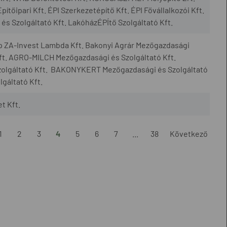
ipari Kft. ÉPI Szerkezetépítő Kft. ÉPI Fővállalkozói Kft.
s Szolgáltató Kft. LakóházÉPÍtő Szolgáltató Kft.
p ZA-Invest Lambda Kft. Bakonyi Agrár Mezőgazdasági
ft. AGRO-MILCH Mezőgazdasági és Szolgáltató Kft.
olgáltató Kft. BAKONYKERT Mezőgazdasági és Szolgáltató
gáltató Kft.
t Kft.
1
2
3
4
5
6
7
...
38
Következő