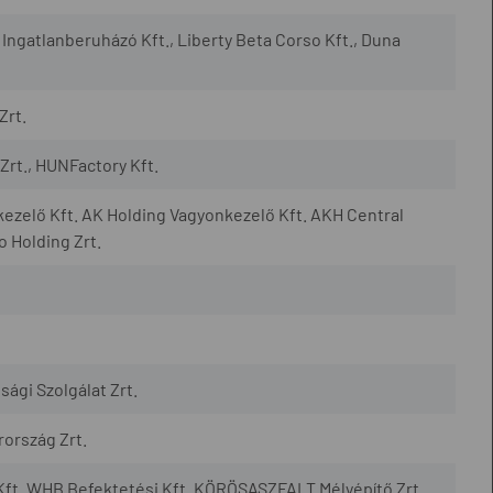
ngatlanberuházó Kft., Liberty Beta Corso Kft., Duna
Zrt.
Zrt., HUNFactory Kft.
ezelő Kft. AK Holding Vagyonkezelő Kft. AKH Central
 Holding Zrt.
nsági Szolgálat Zrt.
rország Zrt.
ft. WHB Befektetési Kft. KÖRÖSASZFALT Mélyépítő Zrt.