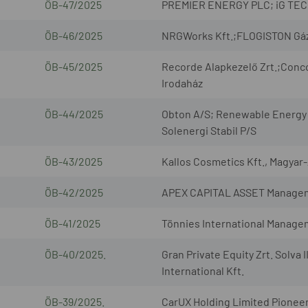
ÖB-47/2025
PREMIER ENERGY PLC; iG TECH 
ÖB-46/2025
NRGWorks Kft.;FLOGISTON Gázmé
ÖB-45/2025
Recorde Alapkezelő Zrt.;Conco
Irodaház
ÖB-44/2025
Obton A/S; Renewable Energy 
Solenergi Stabil P/S
ÖB-43/2025
Kallos Cosmetics Kft., Magyar
ÖB-42/2025
APEX CAPITAL ASSET Management
ÖB-41/2025
Tönnies International Manage
ÖB-40/2025.
Gran Private Equity Zrt. Solv
International Kft.
ÖB-39/2025.
CarUX Holding Limited Pionee