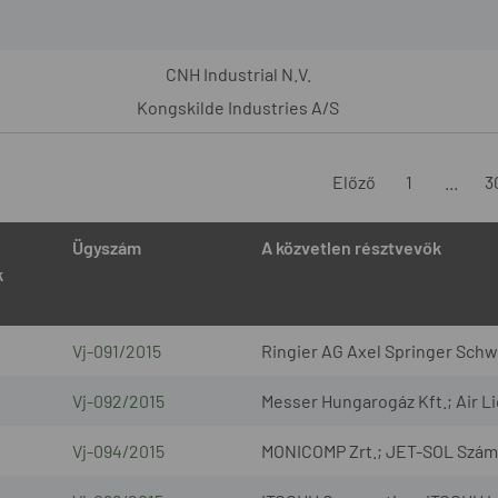
CNH Industrial N.V.
Kongskilde Industries A/S
Előző
1
...
3
Ügyszám
A közvetlen résztvevők
k
Vj-091/2015
Ringier AG Axel Springer Schw
Vj-092/2015
Messer Hungarogáz Kft.; Air Li
Vj-094/2015
MONICOMP Zrt.; JET-SOL Számít