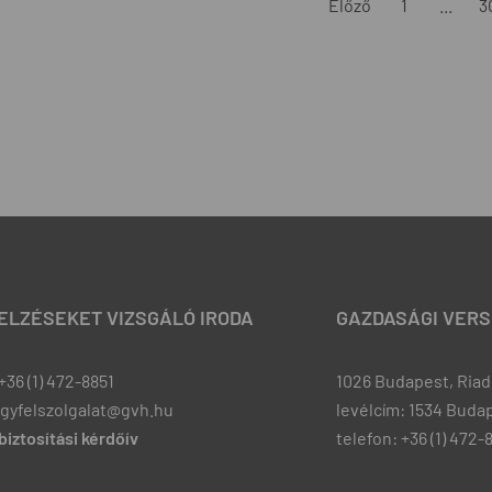
Előző
1
...
3
JELZÉSEKET VIZSGÁLÓ IRODA
GAZDASÁGI VERS
+36 (1) 472-8851
1026 Budapest, Riadó
ugyfelszolgalat@gvh.hu
levélcím: 1534 Budap
iztosítási kérdőív
telefon: +36 (1) 472-