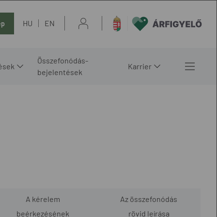
HU
EN
ép
Összefonódás-
ések
Karrier
bejelentések
A kérelem
Az összefonódás
beérkezésének
rövid leírása