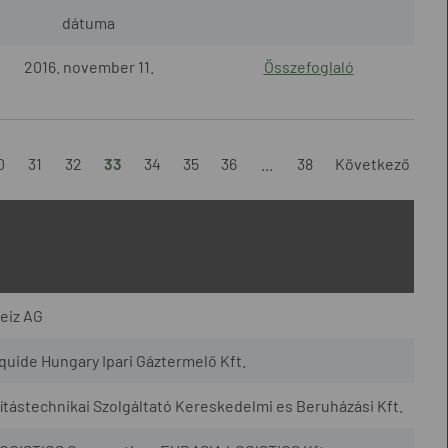
dátuma
2016. november 11.
Összefoglaló
0
31
32
33
34
35
36
...
38
Következő
eiz AG
quide Hungary Ipari Gáztermelő Kft.
ástechnikai Szolgáltató Kereskedelmi es Beruházási Kft.