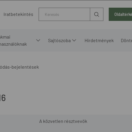
Kereső
Iratbetekintés
Oldaltérk
akmai
Sajtószoba
Hirdetmények
Dönt
lhasználóknak
ódás-bejelentések
16
A közvetlen résztvevők