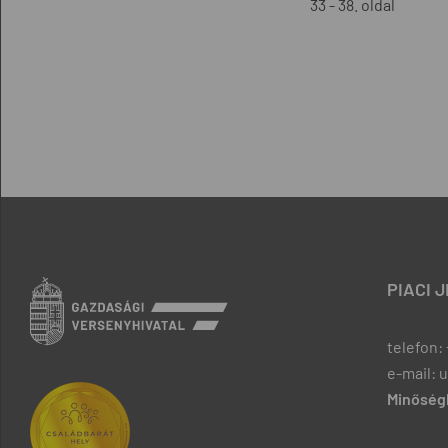
33 - 38. oldal
PIACI 
telefon: 
e-mail: 
Minőségb