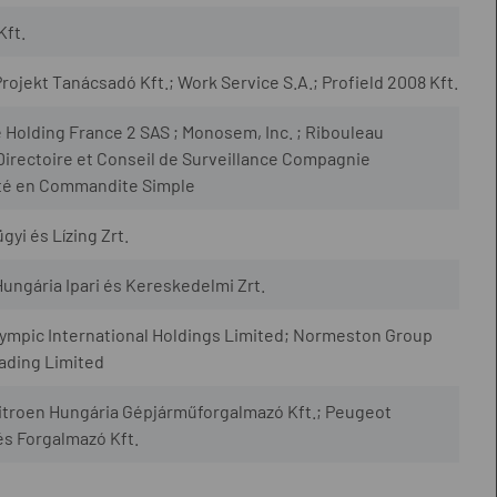
Kft.
rojekt Tanácsadó Kft.; Work Service S.A.; Profield 2008 Kft.
olding France 2 SAS ; Monosem, Inc. ; Ribouleau
rectoire et Conseil de Surveillance Compagnie
té en Commandite Simple
i és Lízing Zrt.
ungária Ipari és Kereskedelmi Zrt.
ympic International Holdings Limited; Normeston Group
ading Limited
Citroen Hungária Gépjárműforgalmazó Kft.; Peugeot
s Forgalmazó Kft.