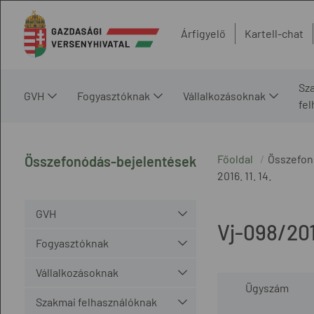
Árfigyelő
Kartell-chat
Sz
GVH
Fogyasztóknak
Vállalkozásoknak
fe
Főoldal
Összefon
Összefonódás-bejelentések
2016. 11. 14.
GVH
Vj-098/20
Fogyasztóknak
Vállalkozásoknak
Ügyszám
Szakmai felhasználóknak