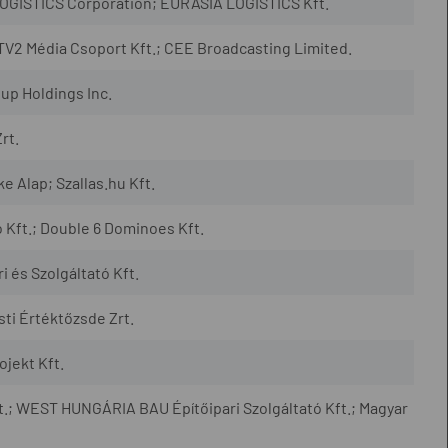
OGISTICS Corporation; EURASIA LOGISTICS Kft.
 TV2 Média Csoport Kft.; CEE Broadcasting Limited.
up Holdings Inc.
rt.
e Alap; Szallas.hu Kft.
ó Kft.; Double 6 Dominoes Kft.
ri és Szolgáltató Kft.
ti Értéktőzsde Zrt.
jekt Kft.
t.; WEST HUNGÁRIA BAU Építőipari Szolgáltató Kft.; Magyar