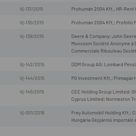
Vj-131/2015
Prohumán 2004 Kft., HR-Rent 
Vj-135/2015
Prohumán 2004 Kft.; Profólió P
Vj-139/2015
Deere & Company; John Deere H
Monosem Société Anonyme à Di
Commerciale Ribouleau Socié
Vj-142/2015
DDM Group AG; Lombard Pénzügy
Vj-144/2015
PG Investment Kft.; Prímagáz H
Vj-145/2015
CEE Holding Group Limited; Ol
Cyprus Limited; Normeston Tr
Vj-001/2016
Frey Automobil Holding Kft.; 
Hungária Gépjármű Importáló é