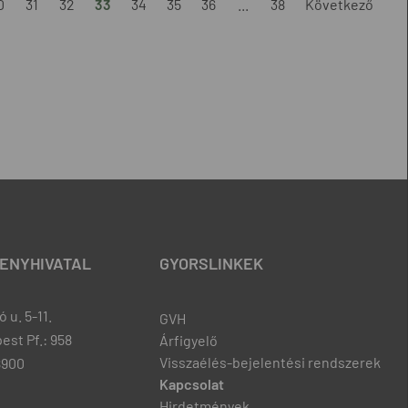
0
31
32
33
34
35
36
...
38
Következő
ENYHIVATAL
GYORSLINKEK
 u. 5-11.
GVH
est Pf.: 958
Árfigyelő
Visszaélés-bejelentési rendszerek
8900
Kapcsolat
Hirdetmények