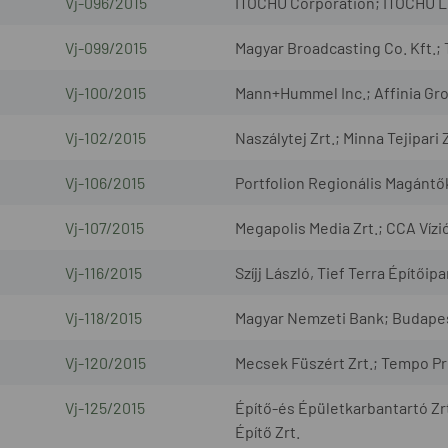
Vj-096/2015
ITOCHU Corporation; ITOCHU L
Vj-099/2015
Magyar Broadcasting Co. Kft.;
Vj-100/2015
Mann+Hummel Inc.; Affinia Gro
Vj-102/2015
Naszálytej Zrt.; Minna Tejipari Z
Vj-106/2015
Portfolion Regionális Magántők
Vj-107/2015
Megapolis Media Zrt.; CCA Vízi
Vj-116/2015
Szíjj László, Tief Terra Építőipa
Vj-118/2015
Magyar Nemzeti Bank; Budapes
Vj-120/2015
Mecsek Füszért Zrt.; Tempo Pro
Vj-125/2015
Építő-és Épületkarbantartó Zr
Építő Zrt.