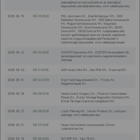
üzletágához tartozó eszközök és az üzletághoz
kapcsolódó szerződésállomány, mint vállalkozásrész
2026. 06. 15
ÖB-33/2026
MOL Upstream Zrt., Endrőd Gázipari Kft., OGD
Nádudvar Koncessziós Kft., OGD Újléta Koncessziós
Kft. Mogyoród Koncessziós Kft. Nagykáta
Koncessziós Kft. Ócsa Koncessziós Kft. O&GD
Central Kft., O&GD Central Kft. tulajdonában álló
konyári gázfeldolgozó üzem és sárándi ingatlanok,
valamint a jogosultságában álló Penészlek-II
szénhidrogén bányatelek, mint vállalkozásrészek
2026. 06. 12
ÖB-32/2026
CSOFÉM Szerelvény Kft., CSOFÉM Kereskedelmi Bt.
épületgépészeti és szaniteráru nagykereskedelmi
üzletága
2026. 06. 02
ÖB-31/2026
AGR-Invest Alfa Kft., Geo-Milk Kft., Cropimal Kft.
2026. 06. 01
ÖB-30/2026
High Yield Vagyonkezelő Zrt., TritonLife
Magánkórházak Zrt.
2026. 05. 28
ÖB-29/2026
Veolia Invest Hungary Zrt., Fővárosi Csatornázási
Művek Zrt., Érd és Térsége Regionális Víziközmű Kft.,
Érd és Térsége Csatorna-szolgáltató Kft.
2026. 05. 27
ÖB-28/2026
Lipóti Pékség Kft., Univer-Product Zrt. sütőipari
üzletága, mint vállalkozásrész
2026. 05. 21
ÖB-27/2026
Texas Instruments Incorporated, Silicon
Laboratories Inc.
2025. 05. 19
ÖB-26/2026
WITORP Kft., Váci 76 Kft.