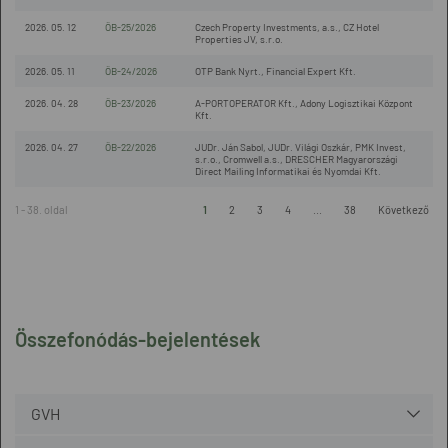
2026. 05. 12
ÖB-25/2026
Czech Property Investments, a.s., CZ Hotel
Properties JV, s.r.o.
2026. 05. 11
ÖB-24/2026
OTP Bank Nyrt., Financial Expert Kft.
2026. 04. 28
ÖB-23/2026
A-PORTOPERATOR Kft., Adony Logisztikai Központ
Kft.
2026. 04. 27
ÖB-22/2026
JUDr. Ján Sabol, JUDr. Világi Oszkár, PMK Invest,
s.r.o., Cromwell a.s., DRESCHER Magyarországi
Direct Mailing Informatikai és Nyomdai Kft.
1 - 38. oldal
1
2
3
4
...
38
Következő
Összefonódás-bejelentések
GVH