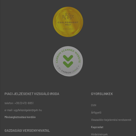
PIACI JELZÉSEKET VIZSGÁLÓ IRODA
GYORSLINKEK
telefon: +36 (1) 472-8851
GVH
e-mail: ugyfelszolgalat@gvh.hu
Árfigyelő
Minőségbiztosítási kérdőív
Visszaélés-bejelentési rendszerek
Kapcsolat
GAZDASÁGI VERSENYHIVATAL
Hirdetmények