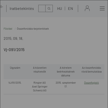
l-
Kereső
Iratbetekintés
HU
EN
t
Főoldal
Összefonódás-bejelentések
2015. 09. 18.
Vj-091/2015
Ügyszám
A közvetlen
A kérelem
Az összefonódás
résztvevők
beérkezésének
rövid bemutatása
dátuma
VJ/91/2015.
Ringier AG
2015. szeptember
Összefoglaló
Axel Springer
17.
Schweiz AG