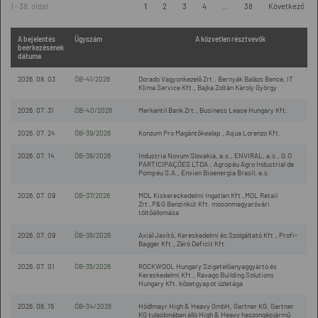
1 - 38. oldal
1
2
3
4
...
38
Következő
A bejelentés
Ügyszám
A közvetlen résztvevők
beérkezésének
dátuma
2026. 08. 03
ÖB-41/2026
Dorado Vagyonkezelő Zrt., Bernyák Balázs Bence, IT
Klima Service Kft., Bajka Zoltán Károly György
2026. 07. 31
ÖB-40/2026
Merkantil Bank Zrt., Business Lease Hungary Kft.
2026. 07. 24
ÖB-39/2026
Konzum Pro Magántőkealap , Aqua Lorenzo Kft.
2026. 07. 14
ÖB-38/2026
Industria Novum Slovakia, a.s., ENVIRAL, a.s., G.O
PARTICIPAÇÕES LTDA., Agropéu Agro Industrial de
Pompéu S.A., Envien Bioenergia Brasil, a.s.
2026. 07. 09
ÖB-37/2026
MOL Kiskereskedelmi Ingatlan Kft.,MOL Retail
Zrt.,P&G Benzinkút Kft. mosonmagyaróvári
töltőállomása
2026. 07. 09
ÖB-36/2026
Axiál Javító, Kereskedelmi és Szolgáltató Kft., Profi-
Bagger Kft., Zéró Deficit Kft.
2026. 07. 01
ÖB-35/2026
ROCKWOOL Hungary Szigetelőanyaggyártó és
Kereskedelmi Kft., Ravago Building Solutions
Hungary Kft. kőzetgyapot üzletága
2026. 06. 15
ÖB-34/2026
Hödlmayr High & Heavy GmbH, Gartner KG, Gartner
KG tulajdonában álló High & Heavy haszongépjármű