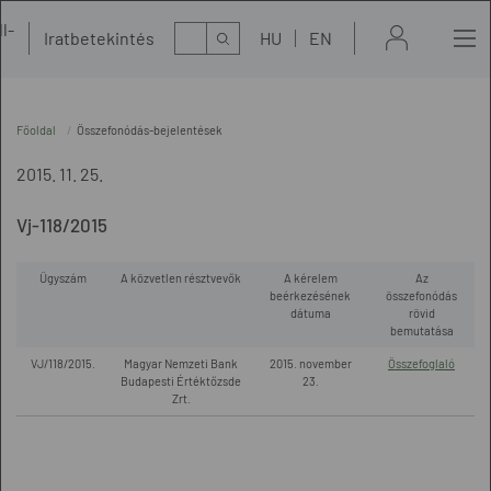
l-
Kereső
Iratbetekintés
HU
EN
t
Főoldal
Összefonódás-bejelentések
2015. 11. 25.
Vj-118/2015
Ügyszám
A közvetlen résztvevők
A kérelem
Az
beérkezésének
összefonódás
dátuma
rövid
bemutatása
VJ/118/2015.
Magyar Nemzeti Bank
2015. november
Összefoglaló
Budapesti Értéktőzsde
23.
Zrt.