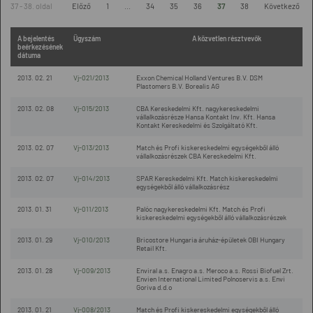
37 - 38. oldal
Előző
1
...
34
35
36
37
38
Következő
A bejelentés
Ügyszám
A közvetlen résztvevők
beérkezésének
dátuma
2013. 02. 21
Vj-021/2013
Exxon Chemical Holland Ventures B.V. DSM
Plastomers B.V. Borealis AG
2013. 02. 08
Vj-015/2013
CBA Kereskedelmi Kft. nagykereskedelmi
vállalkozásrésze Hansa Kontakt Inv. Kft. Hansa
Kontakt Kereskedelmi és Szolgáltató Kft.
2013. 02. 07
Vj-013/2013
Match és Profi kiskereskedelmi egységekből álló
vállalkozásrészek CBA Kereskedelmi Kft.
2013. 02. 07
Vj-014/2013
SPAR Kereskedelmi Kft. Match kiskereskedelmi
egységekből álló vállalkozásrész
2013. 01. 31
Vj-011/2013
Palóc nagykereskedelmi Kft. Match és Profi
kiskereskedelmi egységekből álló vállalkozásrészek
2013. 01. 29
Vj-010/2013
Bricostore Hungaria áruház-épületek OBI Hungary
Retail Kft.
2013. 01. 28
Vj-009/2013
Enviral a.s. Enagro a.s. Meroco a.s. Rossi Biofuel Zrt.
Envien International Limited Polnoservis a.s. Envi
Goriva d.d.o
2013. 01. 21
Vj-008/2013
Match és Profi kiskereskedelmi egységekből álló