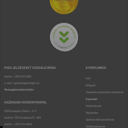
PIACI JELZÉSEKET VIZSGÁLÓ IRODA
GYORSLINKEK
telefon: +36 (1) 472-8851
GVH
e-mail: ugyfelszolgalat@gvh.hu
Árfigyelő
Minőségbiztosítási kérdőív
Visszaélés-bejelentési rendszerek
Kapcsolat
GAZDASÁGI VERSENYHIVATAL
Hirdetmények
1026 Budapest, Riadó u. 5-11.
Sajtószoba
levélcím: 1534 Budapest Pf.: 958
Szakmai felhasználóknak
telefon: +36 (1) 472-8900
Vállalkozásoknak