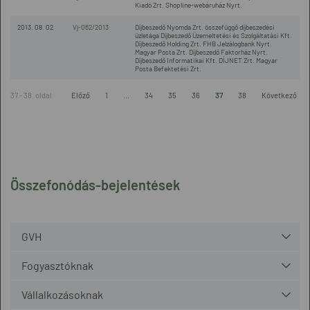
Kiadó Zrt. Shopline-webáruház Nyrt.
2013. 08. 02
Vj-062/2013
Díjbeszedő Nyomda Zrt. összefüggő díjbeszedési
üzletága Díjbeszedő Üzemeltetési és Szolgáltatási Kft.
Díjbeszedő Holding Zrt. FHB Jelzálogbank Nyrt.
Magyar Posta Zrt. Díjbeszedő Faktorház Nyrt.
Díjbeszedő Informatikai Kft. DÍJNET Zrt. Magyar
Posta Befektetési Zrt.
37 - 38. oldal
Előző
1
...
34
35
36
37
38
Következő
Összefonódás-bejelentések
GVH
Fogyasztóknak
Vállalkozásoknak