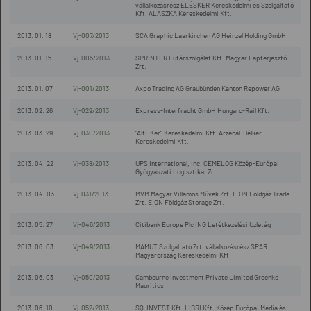
vállalkozásrész ÉLÉSKER Kereskedelmi és Szolgáltató
Kft. ALASZKA Kereskedelmi Kft.
2013. 01. 18
Vj-007/2013
SCA Graphic Laarkirchen AG Heinzel Holding GmbH
2013. 01. 15
Vj-005/2013
SPRINTER Futárszolgálat Kft. Magyar Lapterjesztő
Zrt.
2013. 01. 07
Vj-001/2013
Axpo Trading AG Graubünden Kanton Repower AG
2013. 02. 26
Vj-029/2013
Express-Interfracht GmbH Hungaro-Rail Kft.
2013. 03. 29
Vj-030/2013
"Alfi-Ker" Kereskedelmi Kft. Arzenál-Délker
Kereskedelmi Kft.
2013. 04. 22
Vj-038/2013
UPS International, Inc. CEMELOG Közép-Európai
Gyógyászati Logisztikai Zrt.
2013. 04. 03
Vj-031/2013
MVM Magyar Villamos Művek Zrt. E.ON Földgáz Trade
Zrt. E.ON Földgáz Storage Zrt.
2013. 05. 27
Vj-046/2013
Citibank Europe Plc ING Letétkezelési Üzletág
2013. 06. 03
Vj-049/2013
MAMUT Szolgáltató Zrt. vállalkozásrész SPAR
Magyarország Kereskedelmi Kft.
2013. 06. 03
Vj-050/2013
Cambourne Investment Private Limited Greenko
Mauritius
2013. 06. 10
Vj-052/2013
SQ-INVEST Kft. LIBRI Kft. Közép Európai Média és