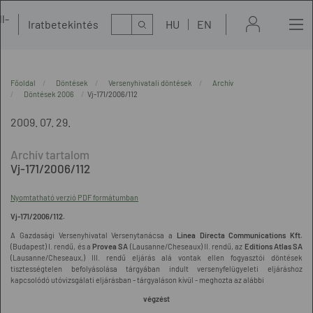
l-
Kereső
Iratbetekintés
HU
EN
t
Főoldal
Döntések
Versenyhivatali döntések
Archív
Döntések 2006
Vj-171/2006/112
2009. 07. 29.
Vj-171/2006/112
Nyomtatható verzió PDF formátumban
Vj-171/2006/112.
A Gazdasági Versenyhivatal Versenytanácsa a
Linea Directa Communications Kft.
(Budapest) I. rendű, és a
Provea SA
(Lausanne/Cheseaux) II. rendű, az
Editions Atlas SA
(Lausanne/Cheseaux,) III. rendű eljárás alá vontak ellen fogyasztói döntések
tisztességtelen befolyásolása tárgyában indult versenyfelügyeleti eljáráshoz
kapcsolódó utóvizsgálati eljárásban - tárgyaláson kívül - meghozta az alábbi
végzést