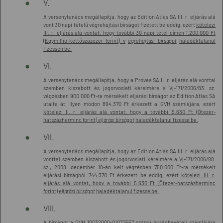
V.
A versenytanács megállapítja, hogy az Edition Atlas SA III. r. eljárás alá
vont 30 napi tételű végrehajtási bírságot fizetett be eddig, ezért
kötelezi
III. r. eljárás alá vontat, hogy további 30 napi tétel címén 1.200.000 Ft
(Egymillió-kettőszázezer forint) v
égrehajtási bírságot
haladéktalanul
fizessen be.
VI.
A versenytanács megállapítja, hogy a Provea SA II. r. eljárás alá vonttal
szemben kiszabott és jogorvoslati kérelmére a Vj-171/2006/83. sz.
végzésben 900.000 Ft-ra mérsékelt eljárási bírságot az Edition Atlas SA
utalta át, ilyen módon 894.370 Ft érkezett a GVH számlájára, ezért
kötelezi II. r. eljárás alá vontat, hogy a további 5.630 Ft (Ötezer-
hatszázharminc forint)
eljárási bírságot
haladéktalanul fizesse be.
VII.
A versenytanács megállapítja, hogy az Edition Atlas SA III. r. eljárás alá
vonttal szemben kiszabott és jogorvoslati kérelmére a Vj-171/2006/88.
sz., 2008. december 18-án kelt végzésben 750.000 Ft-ra mérsékelt
eljárási bírságból 744.370 Ft érkezett be eddig, ezért
kötelezi III. r.
eljárás alá vontat, hogy a további 5.630 Ft (Ötezer-hatszázharminc
forint)
eljárási bírságot
haladéktalanul fizesse be.
VIII.
A bírságot a GVH 10032000-01037557 számú bírságbevételi számlájára