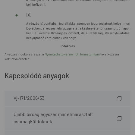
kell befizetni.
IX.
A végzés IV. pontjában foglaltakkal szemben jogorvoslatnak helye nincs.
Egyébként a végzés felülvizsgálatát a kézhezvételtől számított 8 napon
belül a Fővárosi Bíróságnak címzett, de a Gazdasági Versenyhivatalnál
benyújtandó kérelemnek van helye.
Indokolás
A végzés indokolás részét a
Nyomtatható verzió PDF formátumban
hivatkozásra
kattintva érheti el.
Kapcsolódó anyagok
Vj-171/2006/53
Újabb bírság egyszer már elmarasztalt
csomagküldőknek