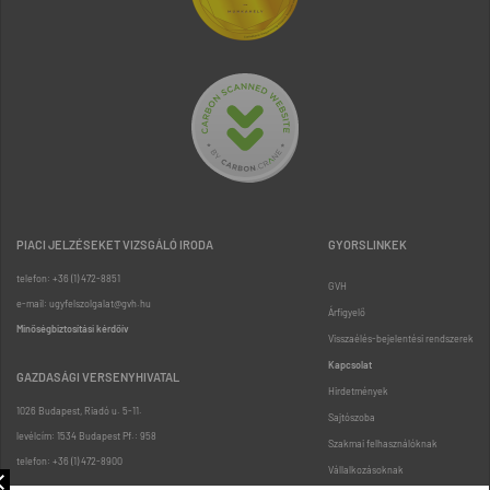
PIACI JELZÉSEKET VIZSGÁLÓ IRODA
GYORSLINKEK
telefon: +36 (1) 472-8851
GVH
e-mail: ugyfelszolgalat@gvh.hu
Árfigyelő
Minőségbiztosítási kérdőív
Visszaélés-bejelentési rendszerek
Kapcsolat
GAZDASÁGI VERSENYHIVATAL
Hirdetmények
1026 Budapest, Riadó u. 5-11.
Sajtószoba
levélcím: 1534 Budapest Pf.: 958
Szakmai felhasználóknak
telefon: +36 (1) 472-8900
Vállalkozásoknak