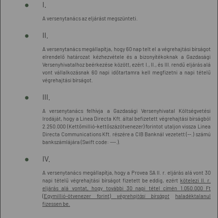
I.
A versenytanács az eljárást megszünteti.
II.
A versenytanács megállapítja, hogy 60 nap telt el a végrehajtási bírságot
elrendelő határozat kézhezvétele és a bizonyítékoknak a Gazdasági
Versenyhivatalhoz beérkezése között, ezért I., II., és III. rendű eljárás alá
vont vállalkozásnak 60 napi időtartamra kell megfizetni a napi tételű
végrehajtási bírságot.
III.
A versenytanács felhívja a Gazdasági Versenyhivatal Költségvetési
Irodáját, hogy a Linea Directa Kft. által befizetett végrehajtási bírságból
2.250.000 (Kettőmillió-kettőszázötvenezer) forintot utaljon vissza Linea
Directa Communications Kft. részére a CIB Banknál vezetett (--.) számú
bankszámlájára (Swift code: ---.).
IV.
A versenytanács megállapítja, hogy a Provea SA II. r. eljárás alá vont 30
napi tételű végrehajtási bírságot fizetett be eddig, ezért
kötelezi II. r.
eljárás alá vontat, hogy további 30 napi tétel címén 1.050.000 Ft
(Egymillió-ötvenezer forint)
végrehajtási bírságot
haladéktalanul
fizessen be.