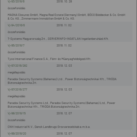
Vj-93/2016/6
2016. 10. 28
összefonódás
MAGNA Closures GmbH, Magna Real Estate (Germany) GmbH, BÖCO Böddecker & Co. GmbH
& Co. KG., Zimmermann Immobilien GmbH & Co. KG.
Vj-94/2016/6
2016. 11. 02
összefonódás
T-Systems Magyarország Zrt., SERVERINFO-INGATLAN Ingatlanberuházó Kft.
Vj-95/2016/7
2016. 11. 02
összefonódás
Tyco International Finance S.A., Fém- és Műanyagfeldolgozó Kft.
Vj-97/2016/282
2019. 12. 03
megállapodás
Paradox Security Systems (Bahamas) Ltd. , Power Biztonságtechnikai Kft., TRIÓDA
Biztonságtechnika Zrt.
Vj-97/2016/277
2019. 12. 03
megállapodás
Paradox Security Systems Ltd., Paradox Security Systems (Bahamas) Ltd., Power
Biztonságtechnikai Kft., TRIÓDA Biztonságtechnika Zrt.
Vj-98/2016/15
2016. 12. 07
összefonódás
CNH Industrial N.V., Dansk Landbrugs Grovvareselskab a.m.b.a.
Vj-99/2016/20
2016. 12. 07