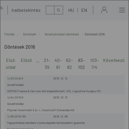
l-
Kereső
Iratbetekintés
HU
EN
t
Főoldal
Döntések
Versenyhivatali döntések
Döntések 2016
Döntések 2016
Első
Előző
...
21–
40–
62–
83–
103–
Következő
oldal
39
61
82
102
114
Vj-83/2016/6
2016. 10. 12
összefonódás
ASPIAG Finance & Services Aktiengesellschaft, HSL Logisztika Hungary Kft.
Vj-84/2016/6
2016. 10. 13
összefonódás
Polymer Investment S.à.r.l., Kunststoff Schwanden AG
Vj-85/2016/189
2019. 12. 06
fogyasztókkal szembeni tisztességtelen kereskedelmi gyakorlat