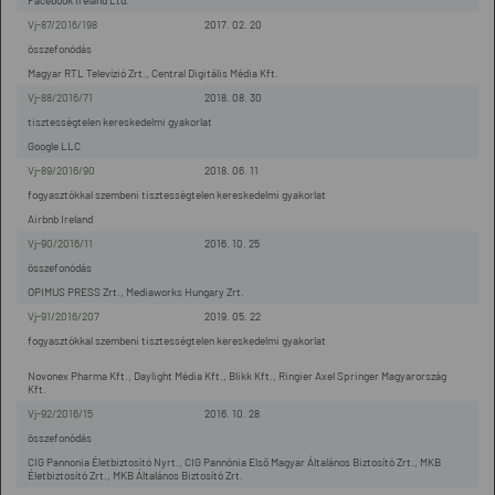
Facebook Ireland Ltd.
Vj-87/2016/198
2017. 02. 20
összefonódás
Magyar RTL Televízió Zrt., Central Digitális Média Kft.
Vj-88/2016/71
2018. 08. 30
tisztességtelen kereskedelmi gyakorlat
Google LLC
Vj-89/2016/90
2018. 06. 11
fogyasztókkal szembeni tisztességtelen kereskedelmi gyakorlat
Airbnb Ireland
Vj-90/2016/11
2016. 10. 25
összefonódás
OPIMUS PRESS Zrt., Mediaworks Hungary Zrt.
Vj-91/2016/207
2019. 05. 22
fogyasztókkal szembeni tisztességtelen kereskedelmi gyakorlat
Novonex Pharma Kft., Daylight Média Kft., Blikk Kft., Ringier Axel Springer Magyarország
Kft.
Vj-92/2016/15
2016. 10. 28
összefonódás
CIG Pannonia Életbiztosító Nyrt., CIG Pannónia Első Magyar Általános Biztosító Zrt., MKB
Életbiztosító Zrt., MKB Általános Biztosító Zrt.