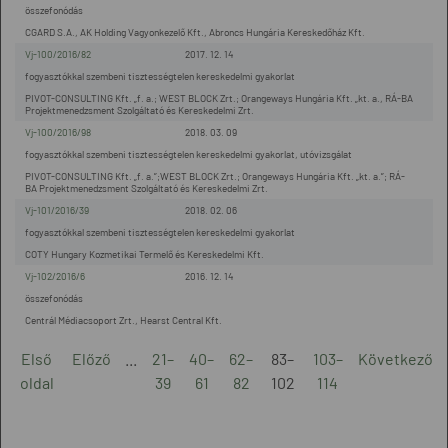
összefonódás
CGARD S.A., AK Holding Vagyonkezelő Kft., Abroncs Hungária Kereskedőház Kft.
Vj-100/2016/82
2017. 12. 14
fogyasztókkal szembeni tisztességtelen kereskedelmi gyakorlat
PIVOT-CONSULTING Kft. „f. a.; WEST BLOCK Zrt.; Orangeways Hungária Kft. „kt. a., RÁ-BA
Projektmenedzsment Szolgáltató és Kereskedelmi Zrt.
Vj-100/2016/98
2018. 03. 09
fogyasztókkal szembeni tisztességtelen kereskedelmi gyakorlat, utóvizsgálat
PIVOT-CONSULTING Kft. „f. a.”;WEST BLOCK Zrt.; Orangeways Hungária Kft. „kt. a.”; RÁ-
BA Projektmenedzsment Szolgáltató és Kereskedelmi Zrt.
Vj-101/2016/39
2018. 02. 06
fogyasztókkal szembeni tisztességtelen kereskedelmi gyakorlat
COTY Hungary Kozmetikai Termelő és Kereskedelmi Kft.
Vj-102/2016/6
2016. 12. 14
összefonódás
Centrál Médiacsoport Zrt., Hearst Central Kft.
Első
Előző
...
21–
40–
62–
83–
103–
Következő
oldal
39
61
82
102
114