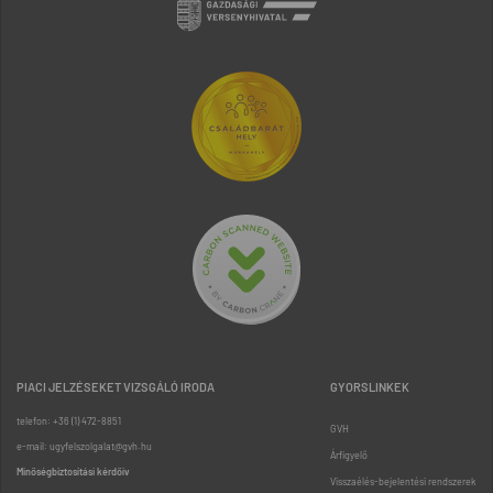
PIACI JELZÉSEKET VIZSGÁLÓ IRODA
GYORSLINKEK
telefon: +36 (1) 472-8851
GVH
e-mail: ugyfelszolgalat@gvh.hu
Árfigyelő
Minőségbiztosítási kérdőív
Visszaélés-bejelentési rendszerek