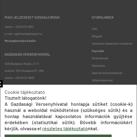
PIACI JELZÉSEKET VIZSGÁLÓ IRODA
GYORSLINKEK
telefon: +36 (1) 472-8851
GVH
e-mail: ugyfelszolgalat@gvh.hu
Árfigyelő
Minőségbiztosítási kérdőív
Visszaélés-bejelentési rendszerek
Kapcsolat
GAZDASÁGI VERSENYHIVATAL
Hirdetmények
1026 Budapest, Riadó u. 5-11.
Sajtószoba
levélcím: 1534 Budapest Pf.: 958
Szakmai felhasználóknak
telefon: +36 (1) 472-8900
Vállalkozásoknak
Fogyasztóknak
Cookie tájékoztató
Podcast
Tisztelt látogatónk!
Oldaltérkép
A Gazdasági Versenyhivatal honlapja sütiket (cookie-k)
használ a weboldal működtetése (szükséges sütik) és a
honlap használatával kapcsolatos információk gyűjtése
érdekében (statisztikai sütik). Bővebb információkért
kérjük, olvassa el
részletes tájékoztató
nkat.