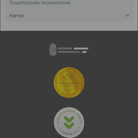
Összefonódás-bejelentések
Karrier