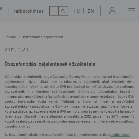
l-
Kereső
Iratbetekintés
HU
EN
t
Főoldal
Összefonódás-bejelentések
2012. 11. 30.
Összefonódás-bejelentések közzététele
Alábbiakban tekinthetők meg a Gazdasági Versenyhivatalhoz benyújtott összefonódás-
bejelentések üzleti titkot nem tartalmazó, a bejelentők által készített rövid
összefoglalói, amelyek tartalmáért a GVH felelősséget nem vállal. Javasoljuk esetleges
észrevételeik - a kérelem beérkezésének feltüntetett időpontjához képest -
mihamarabbi megküldését a
fuzios@gvh.hu
e-mail címre, annak érdekében, hogy a GVH
azokat figyelembe tudja venni. Felhívjuk a figyelmet, hogy a megküldött
észrevételekkel kapcsolatosan a GVH-nak nincsen válaszadási vagy figyelembe vételi
kötelezettsége, az észrevételeket a GVH nem őrzi meg és nem is továbbítja harmadik
felek része. (Ugyanitt megtalálhatóak a korábbi, a 2012. január 1 és 2017. január 15
közötti szabályozás szerinti összefonódás engedélyezése iránti kérelmekre vonatkozó
összefoglalók is.)
Az összefonódásokról, illetve az összefonódás-bejelentés menetéről az
alábbi linken