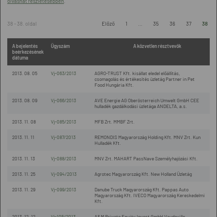
olvashat részletesebben
.
38 - 38. oldal
Előző
1
...
35
36
37
38
A bejelentés
Ügyszám
A közvetlen résztvevők
beérkezésének
dátuma
2013. 08. 05
Vj-063/2013
AGRO-TRUST Kft. kisállat eledel előállítás,
csomagolás és értékesítés üzletág Partner in Pet
Food Hungária Kft.
2013. 08. 09
Vj-066/2013
AVE Energie AG Oberösterreich Umwelt GmbH CEE
hulladék gazdálkodási üzletága ANDELTA, a.s.
2013. 11. 08
Vj-085/2013
MFB Zrt. MMBF Zrt.
2013. 11. 11
Vj-087/2013
REMONDIS Magyarország Holding Kft. MNV Zrt. Kun
Hulladék Kft.
2013. 11. 13
Vj-088/2013
MNV Zrt. MAHART PassNave Személyhajózási Kft.
2013. 11. 25
Vj-094/2013
Agrotec Magyarország Kft. New Holland Üzletág
2013. 11. 29
Vj-099/2013
Danube Truck Magyarország Kft. Pappas Auto
Magyarország Kft. IVECO Magyarország Kereskedelmi
Kft.
2013. 12. 12
Vj-105/2013
A&M Private Equity Invest GmbH Vaudeville