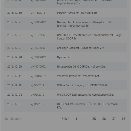
Ingatlanberuházó Kft.
2013. 12. 30
Vj-115/2013
Pannon Pulyka Kft. UBM Agro Zrt.
2012. 12. 21
Vj-109/2012
Nemzeti Infokommunikációs Szolgáltató Zrt.
IdomSoft Informatikai Zrt.
2012. 12. 21
Vj-110/2012
UNIÓ COOP Szövetkezeti és Kereskedelmi Zrt. Salgó
Center COOP Zrt.
2012. 12. 21
Vj-107/2012
Credigen Bank Zrt. Budapest Bank Zrt.
2012. 12. 20
Vj-106/2012
Nyírzem Zrt.
2012. 12. 20
Vj-103/2012
Nyugat-nógrádi-COOP Zrt. Nyírzem Zrt.
2012. 12. 14
Vj-100/2012
Vörösvár Invest Kft. Vörösvár Kft.
2012. 12. 11
Vj-96/2012
Office Depot Hungary Kft. CENKES16 Kft.
2012. 12. 05
Vj-95/2012
UNIÓ COOP Szövetkezeti és Kereskedelmi Zrt.
2012. 12. 01
Vj-93/2012
OTP Fordulat Tőkealap D-ÉG Zrt. D-ÉG Thermoset
Kft.
38 - 38. oldal
Előző
1
...
35
36
37
38