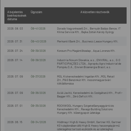
A bejelentés
Ügyszám
A közvetlen résztvevők
beérkezésének
dátuma
2026. 08. 03
ÖB-41/2026
Dorado Vagyonkezelő Zrt., Bernyák Balázs Bence, IT
Klima Service Kft., Bajka Zoltán Károly György
2026. 07. 31
ÖB-40/2026
Merkantil Bank Zrt., Business Lease Hungary Kft.
2026. 07. 24
ÖB-39/2026
Konzum Pro Magántőkealap , Aqua Lorenzo Kft.
2026. 07. 14
ÖB-38/2026
Industria Novum Slovakia, a.s., ENVIRAL, a.s., G.O
PARTICIPAÇÕES LTDA., Agropéu Agro Industrial de
Pompéu S.A., Envien Bioenergia Brasil, a.s.
2026. 07. 09
ÖB-37/2026
MOL Kiskereskedelmi Ingatlan Kft.,MOL Retail
Zrt.,P&G Benzinkút Kft. mosonmagyaróvári
töltőállomása
2026. 07. 09
ÖB-36/2026
Axiál Javító, Kereskedelmi és Szolgáltató Kft., Profi-
Bagger Kft., Zéró Deficit Kft.
2026. 07. 01
ÖB-35/2026
ROCKWOOL Hungary Szigetelőanyaggyártó és
Kereskedelmi Kft., Ravago Building Solutions
Hungary Kft. kőzetgyapot üzletága
2026. 06. 15
ÖB-34/2026
Hödlmayr High & Heavy GmbH, Gartner KG, Gartner
KG tulajdonában álló High & Heavy haszongépjármű
üzletágához tartozó eszközök és az üzletághoz