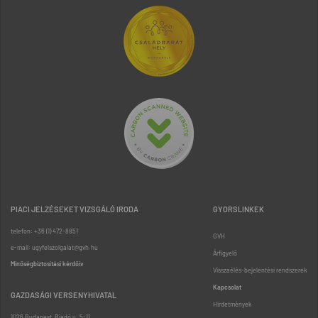
PIACI JELZÉSEKET VIZSGÁLÓ IRODA
GYORSLINKEK
telefon: +36 (1) 472-8851
GVH
e-mail: ugyfelszolgalat@gvh.hu
Árfigyelő
Minőségbiztosítási kérdőív
Visszaélés-bejelentési rendszerek
Kapcsolat
GAZDASÁGI VERSENYHIVATAL
Hirdetmények
1026 Budapest, Riadó u. 5-11.