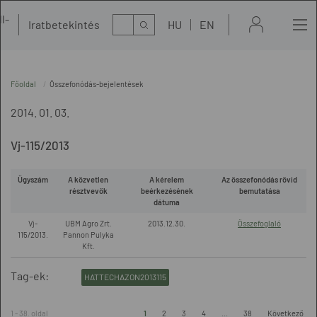
l-
Kereső
Iratbetekintés
HU
EN
t
Főoldal
Összefonódás-bejelentések
2014. 01. 03.
Vj-115/2013
Ügyszám
A közvetlen
A kérelem
Az összefonódás rövid
résztvevők
beérkezésének
bemutatása
dátuma
Vj-
UBM Agro Zrt.
2013.12.30.
Összefoglaló
115/2013.
Pannon Pulyka
Kft.
Tag-ek:
HATTECHAZON2013115
1 - 38. oldal
1
2
3
4
...
38
Következő