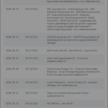
kapcsolódó szerződésállomány, mint vállalkozásrész
2026. 06. 15
ÖB-33/2026
MOL Upstream Zrt., Endrőd Gázipari Kft., OGD
Nádudvar Koncessziós Kft., OGD Újléta Koncessziós
Kft. Mogyoród Koncessziós Kft. Nagykáta
Koncessziós Kft. Ócsa Koncessziós Kft. O&GD
Central Kft., O&GD Central Kft. tulajdonában álló
konyári gázfeldolgozó üzem és sárándi ingatlanok,
valamint a jogosultságában álló Penészlek-II
szénhidrogén bányatelek, mint vállalkozásrészek
2026. 06. 12
ÖB-32/2026
CSOFÉM Szerelvény Kft., CSOFÉM Kereskedelmi Bt.
épületgépészeti és szaniteráru nagykereskedelmi
üzletága
2026. 06. 02
ÖB-31/2026
AGR-Invest Alfa Kft., Geo-Milk Kft., Cropimal Kft.
2026. 06. 01
ÖB-30/2026
High Yield Vagyonkezelő Zrt., TritonLife
Magánkórházak Zrt.
2026. 05. 28
ÖB-29/2026
Veolia Invest Hungary Zrt., Fővárosi Csatornázási
Művek Zrt., Érd és Térsége Regionális Víziközmű Kft.,
Érd és Térsége Csatorna-szolgáltató Kft.
2026. 05. 27
ÖB-28/2026
Lipóti Pékség Kft., Univer-Product Zrt. sütőipari
üzletága, mint vállalkozásrész
2026. 05. 21
ÖB-27/2026
Texas Instruments Incorporated, Silicon
Laboratories Inc.
2025. 05. 19
ÖB-26/2026
WITORP Kft., Váci 76 Kft.