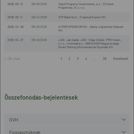
2026. 05. 12
ÖB-25/2026
Czech Property Investments, a.s., CZ Hotel
Properties JV, s.r.o.
2026. 05. 11
ÖB-24/2026
OTP Bank Nyrt., Financial Expert Kft.
2026. 04. 28
ÖB-23/2026
A-PORTOPERATOR Kft., Adony Logisztikai Központ
Kft.
2026. 04. 27
ÖB-22/2026
JUDr. Ján Sabol, JUDr. Világi Oszkár, PMK Invest,
s.r.o., Cromwell a.s., DRESCHER Magyarországi
Direct Mailing Informatikai és Nyomdai Kft.
1 - 38. oldal
1
2
3
4
...
38
Következő
Összefonódás-bejelentések
GVH
Fogyasztóknak