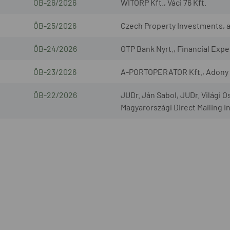
ÖB-26/2026
WITORP Kft., Váci 76 Kft.
ÖB-25/2026
Czech Property Investments, a.s
ÖB-24/2026
OTP Bank Nyrt., Financial Exper
ÖB-23/2026
A-PORTOPERATOR Kft., Adony L
ÖB-22/2026
JUDr. Ján Sabol, JUDr. Világi O
Magyarországi Direct Mailing I