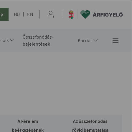
HU
EN
ép
Összefonódás-
ések
Karrier
bejelentések
A kérelem
Az összefonódás
beérkezésének
rövid bemutatása