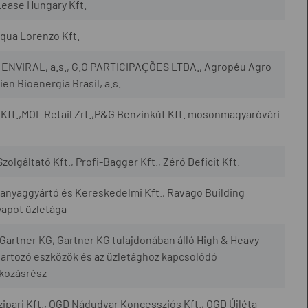
Lease Hungary Kft.
qua Lorenzo Kft.
., ENVIRAL, a.s., G.O PARTICIPAÇÕES LTDA., Agropéu Agro
en Bioenergia Brasil, a.s.
Kft.,MOL Retail Zrt.,P&G Benzinkút Kft. mosonmagyaróvári
zolgáltató Kft., Profi-Bagger Kft., Zéró Deficit Kft.
yaggyártó és Kereskedelmi Kft., Ravago Building
yapot üzletága
artner KG, Gartner KG tulajdonában álló High & Heavy
artozó eszközök és az üzletághoz kapcsolódó
lkozásrész
ipari Kft., OGD Nádudvar Koncessziós Kft., OGD Újléta