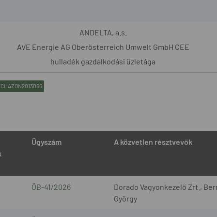
ANDELTA, a.s.
AVE Energie AG Oberösterreich Umwelt GmbH CEE
hulladék gazdálkodási üzletága
CHAZON2013066
Ügyszám
A közvetlen résztvevők
k
ÖB-41/2026
Dorado Vagyonkezelő Zrt., Bern
György