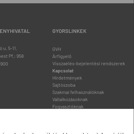
ENYHIVATAL
GYORSLINKEK
 u. 5-11.
GVH
est Pf.: 958
Árfigyelő
Visszaélés-bejelentési rendszerek
8900
Kapcsolat
Hirdetmények
Sajtószoba
Szakmai felhasználóknak
Vállalkozásoknak
Fogyasztóknak
Podcast