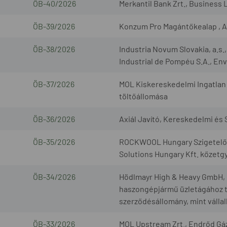
ÖB-40/2026
Merkantil Bank Zrt., Business 
ÖB-39/2026
Konzum Pro Magántőkealap , A
ÖB-38/2026
Industria Novum Slovakia, a.s
Industrial de Pompéu S.A., Envi
ÖB-37/2026
MOL Kiskereskedelmi Ingatlan 
töltőállomása
ÖB-36/2026
Axiál Javító, Kereskedelmi és S
ÖB-35/2026
ROCKWOOL Hungary Szigetelőan
Solutions Hungary Kft. kőzetg
ÖB-34/2026
Hödlmayr High & Heavy GmbH, G
haszongépjármű üzletágához t
szerződésállomány, mint válla
ÖB-33/2026
MOL Upstream Zrt., Endrőd Gáz