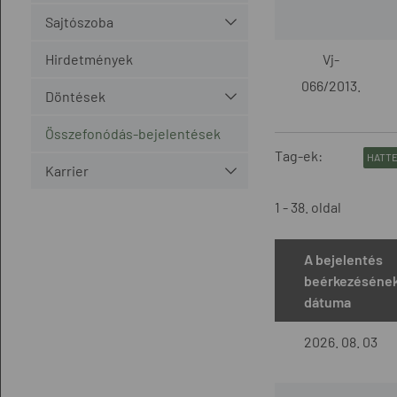
Sajtószoba
Hirdetmények
Vj-
066/2013.
Döntések
Összefonódás-bejelentések
Tag-ek:
HATTE
Karrier
1 - 38. oldal
A bejelentés
beérkezéséne
dátuma
2026. 08. 03