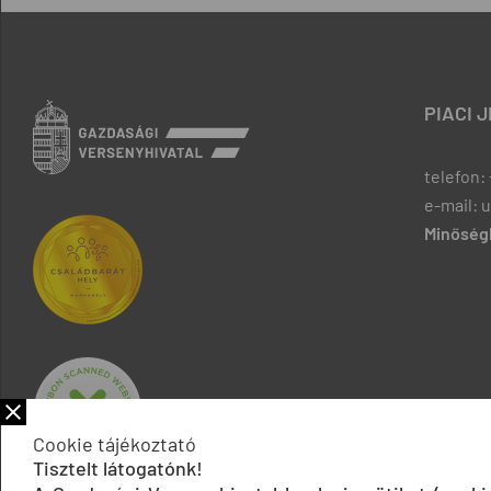
PIACI 
telefon: 
e-mail: 
Minőségb
Cookie tájékoztató
Tisztelt látogatónk!