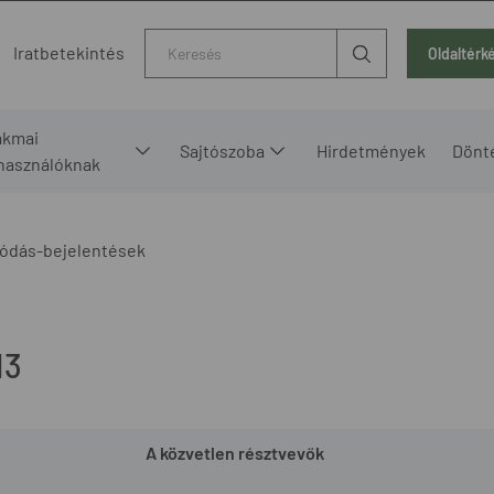
Kereső
Iratbetekintés
Oldaltérk
akmai
Sajtószoba
Hirdetmények
Dönt
lhasználóknak
ódás-bejelentések
13
A közvetlen résztvevők