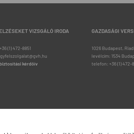
JELZÉSEKET VIZSGÁLÓ IRODA
GAZDASÁGI VERS
+36 (1) 472-8851
1026 Budapest, Riadó
ugyfelszolgalat@gvh.hu
levélcím: 1534 Budap
iztosítási kérdőív
telefon: +36 (1) 472-