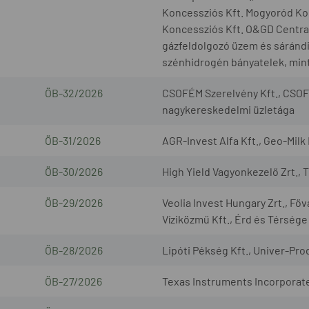
Koncessziós Kft. Mogyoród Kon
Koncessziós Kft. O&GD Central 
gázfeldolgozó üzem és sárándi 
szénhidrogén bányatelek, mint
ÖB-32/2026
CSOFÉM Szerelvény Kft., CSOF
nagykereskedelmi üzletága
ÖB-31/2026
AGR-Invest Alfa Kft., Geo-Milk 
ÖB-30/2026
High Yield Vagyonkezelő Zrt., 
ÖB-29/2026
Veolia Invest Hungary Zrt., Fő
Víziközmű Kft., Érd és Térsége
ÖB-28/2026
Lipóti Pékség Kft., Univer-Prod
ÖB-27/2026
Texas Instruments Incorporated