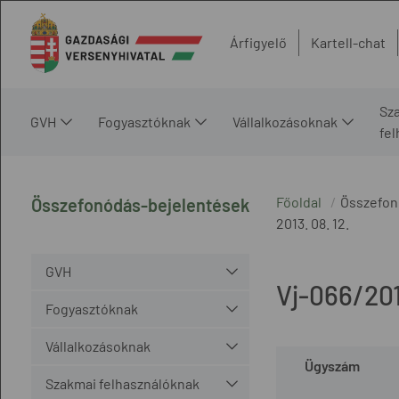
Árfigyelő
Kartell-chat
Sz
GVH
Fogyasztóknak
Vállalkozásoknak
fe
Főoldal
Összefon
Összefonódás-bejelentések
2013. 08. 12.
GVH
Vj-066/20
Fogyasztóknak
Vállalkozásoknak
Ügyszám
Szakmai felhasználóknak