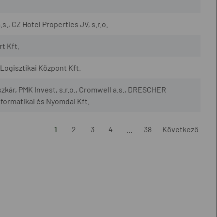
., CZ Hotel Properties JV, s.r.o.
t Kft.
ogisztikai Központ Kft.
szkár, PMK Invest, s.r.o., Cromwell a.s., DRESCHER
nformatikai és Nyomdai Kft.
1
2
3
4
...
38
Következő