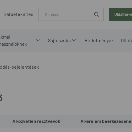
Kereső
Iratbetekintés
Oldaltérk
akmai
Sajtószoba
Hirdetmények
Dönt
lhasználóknak
ódás-bejelentések
3
A közvetlen résztvevők
A kérelem beérkezéséne