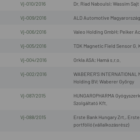
Vj-010/2016
Dr. Riad Naboulsi; Wassim Sajt K
Vj-009/2016
ALD Automotive Magyarország 
Vj-006/2016
Valeo Holding GmbH; Peiker A
Vj-005/2016
TDK Magnetic Field Sensor G. 
Vj-004/2016
Orkla ASA; Hamá s.r.o.
Vj-002/2016
WABERER’S INTERNATIONAL Nyrt
Holding BV; Waberer György
Vj-087/2015
HUNGAROPHARMA Gyógyszerker
Szolgáltató Kft.
Vj-088/2015
Erste Bank Hungary Zrt., Erste 
portfólió (vállalkozásrész)