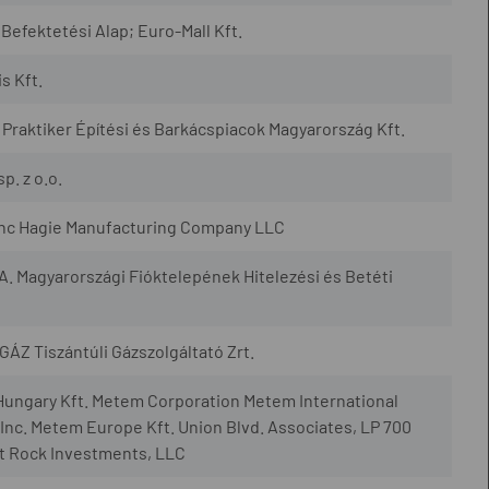
Befektetési Alap; Euro-Mall Kft.
s Kft.
 Praktiker Építési és Barkácspiacok Magyarország Kft.
p. z o.o.
Inc Hagie Manufacturing Company LLC
A. Magyarországi Fióktelepének Hitelezési és Betéti
GÁZ Tiszántúli Gázszolgáltató Zrt.
Hungary Kft. Metem Corporation Metem International
Inc. Metem Europe Kft. Union Blvd. Associates, LP 700
it Rock Investments, LLC