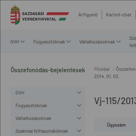
Árfigyelő
Kartell-chat
Sz
GVH
Fogyasztóknak
Vállalkozásoknak
fe
Főoldal
Összefon
Összefonódás-bejelentések
2014. 01. 03.
GVH
Vj-115/201
Fogyasztóknak
Vállalkozásoknak
Ügyszám
Szakmai felhasználóknak