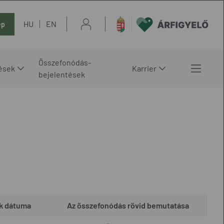
HU
EN
ép
Összefonódás-
ések
Karrier
bejelentések
k dátuma
Az összefonódás rövid bemutatása