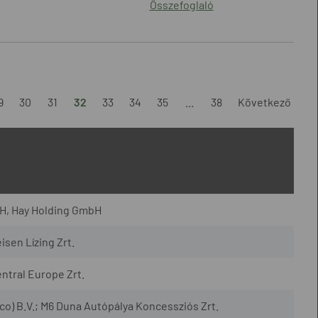
Összefoglaló
9
30
31
32
33
34
35
...
38
Következő
H, Hay Holding GmbH
isen Lízing Zrt.
entral Europe Zrt.
co) B.V.; M6 Duna Autópálya Koncessziós Zrt.