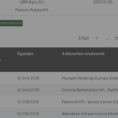
UBM Agro Zrt.
2013.12.30.
Pannon Pulyka Kft.
CHAZON2013115
Előző
1
...
2
Ügyszám
A közvetlen résztvevők
k
Vj-044/2016
Musashi Holdings Europe Gmb
Vj-040/2016
Centrál Befektetési Kft., Raiffe
Vj-039/2016
Fastrock Kft.; Ipress Center C
Vj-034/2016
Aberdeen Infrastructure (Hold