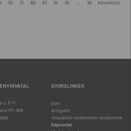
9
30
31
32
33
34
35
...
38
Következő
ENYHIVATAL
GYORSLINKEK
 u. 5-11.
GVH
est Pf.: 958
Árfigyelő
Visszaélés-bejelentési rendszerek
8900
Kapcsolat