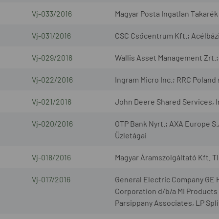
Vj-033/2016
Magyar Posta Ingatlan Takarék 
Vj-031/2016
CSC Csőcentrum Kft.; Acélbázi
Vj-029/2016
Wallis Asset Management Zrt.;
Vj-022/2016
Ingram Micro Inc.; RRC Poland s
Vj-021/2016
John Deere Shared Services, 
Vj-020/2016
OTP Bank Nyrt.; AXA Europe S.
Üzletágai
Vj-018/2016
Magyar Áramszolgáltató Kft. TI
Vj-017/2016
General Electric Company GE 
Corporation d/b/a MI Products 
Parsippany Associates, LP Spl