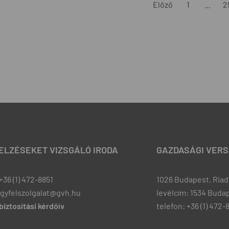
Előző
1
...
2
JELZÉSEKET VIZSGÁLÓ IRODA
GAZDASÁGI VERS
+36 (1) 472-8851
1026 Budapest, Riadó
ugyfelszolgalat@gvh.hu
levélcím: 1534 Budap
iztosítási kérdőív
telefon: +36 (1) 472-