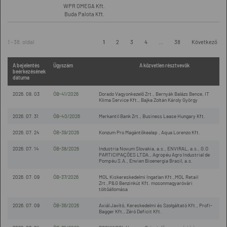
WPR OMEGA Kft.
Buda Palota Kft.
1 - 38. oldal
1
2
3
4
...
38
Következő
A bejelentés
Ügyszám
A közvetlen résztvevők
beérkezésének
dátuma
2026. 08. 03
ÖB-41/2026
Dorado Vagyonkezelő Zrt., Bernyák Balázs Bence, IT
Klima Service Kft., Bajka Zoltán Károly György
2026. 07. 31
ÖB-40/2026
Merkantil Bank Zrt., Business Lease Hungary Kft.
2026. 07. 24
ÖB-39/2026
Konzum Pro Magántőkealap , Aqua Lorenzo Kft.
2026. 07. 14
ÖB-38/2026
Industria Novum Slovakia, a.s., ENVIRAL, a.s., G.O
PARTICIPAÇÕES LTDA., Agropéu Agro Industrial de
Pompéu S.A., Envien Bioenergia Brasil, a.s.
2026. 07. 09
ÖB-37/2026
MOL Kiskereskedelmi Ingatlan Kft.,MOL Retail
Zrt.,P&G Benzinkút Kft. mosonmagyaróvári
töltőállomása
2026. 07. 09
ÖB-36/2026
Axiál Javító, Kereskedelmi és Szolgáltató Kft., Profi-
Bagger Kft., Zéró Deficit Kft.