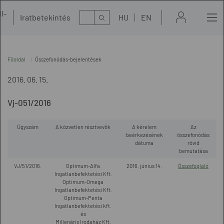
l-
Kereső
Iratbetekintés
HU
EN
t
Főoldal
Összefonódás-bejelentések
2016. 06. 15.
Vj-051/2016
Ügyszám
A közvetlen résztvevők
A kérelem
Az
beérkezésének
összefonódás
dátuma
rövid
bemutatása
VJ/51/2016.
Optimum-Alfa
2016. június 14.
Összefoglaló
Ingatlanbefektetési Kft.
Optimum-Omega
Ingatlanbefektetési Kft.
Optimum-Penta
Ingatlanbefektetési kft.
és
Millenáris Irodaház Kft.