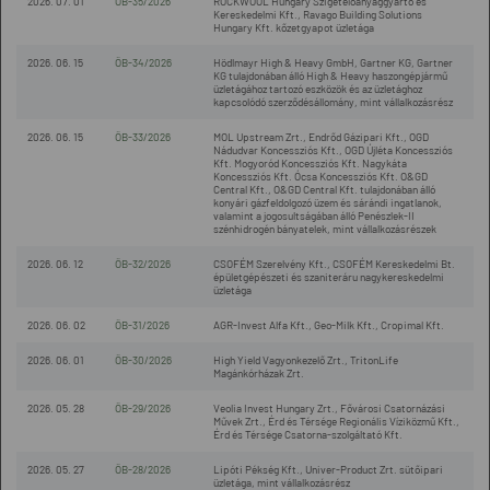
2026. 07. 01
ÖB-35/2026
ROCKWOOL Hungary Szigetelőanyaggyártó és
Kereskedelmi Kft., Ravago Building Solutions
Hungary Kft. kőzetgyapot üzletága
2026. 06. 15
ÖB-34/2026
Hödlmayr High & Heavy GmbH, Gartner KG, Gartner
KG tulajdonában álló High & Heavy haszongépjármű
üzletágához tartozó eszközök és az üzletághoz
kapcsolódó szerződésállomány, mint vállalkozásrész
2026. 06. 15
ÖB-33/2026
MOL Upstream Zrt., Endrőd Gázipari Kft., OGD
Nádudvar Koncessziós Kft., OGD Újléta Koncessziós
Kft. Mogyoród Koncessziós Kft. Nagykáta
Koncessziós Kft. Ócsa Koncessziós Kft. O&GD
Central Kft., O&GD Central Kft. tulajdonában álló
konyári gázfeldolgozó üzem és sárándi ingatlanok,
valamint a jogosultságában álló Penészlek-II
szénhidrogén bányatelek, mint vállalkozásrészek
2026. 06. 12
ÖB-32/2026
CSOFÉM Szerelvény Kft., CSOFÉM Kereskedelmi Bt.
épületgépészeti és szaniteráru nagykereskedelmi
üzletága
2026. 06. 02
ÖB-31/2026
AGR-Invest Alfa Kft., Geo-Milk Kft., Cropimal Kft.
2026. 06. 01
ÖB-30/2026
High Yield Vagyonkezelő Zrt., TritonLife
Magánkórházak Zrt.
2026. 05. 28
ÖB-29/2026
Veolia Invest Hungary Zrt., Fővárosi Csatornázási
Művek Zrt., Érd és Térsége Regionális Víziközmű Kft.,
Érd és Térsége Csatorna-szolgáltató Kft.
2026. 05. 27
ÖB-28/2026
Lipóti Pékség Kft., Univer-Product Zrt. sütőipari
üzletága, mint vállalkozásrész