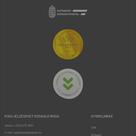
PIACI JELZÉSEKET VIZSGÁLÓ IRODA
GYORSLINKEK
telefon: +36 (1) 472-8851
GVH
e-mail: ugyfelszolgalat@gvh.hu
Árfigyelő