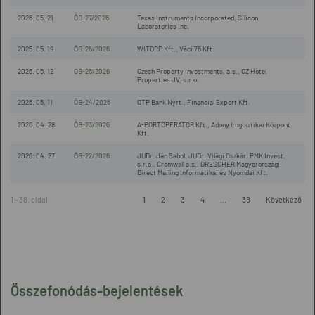
2026. 05. 21
ÖB-27/2026
Texas Instruments Incorporated, Silicon
Laboratories Inc.
2025. 05. 19
ÖB-26/2026
WITORP Kft., Váci 76 Kft.
2026. 05. 12
ÖB-25/2026
Czech Property Investments, a.s., CZ Hotel
Properties JV, s.r.o.
2026. 05. 11
ÖB-24/2026
OTP Bank Nyrt., Financial Expert Kft.
2026. 04. 28
ÖB-23/2026
A-PORTOPERATOR Kft., Adony Logisztikai Központ
Kft.
2026. 04. 27
ÖB-22/2026
JUDr. Ján Sabol, JUDr. Világi Oszkár, PMK Invest,
s.r.o., Cromwell a.s., DRESCHER Magyarországi
Direct Mailing Informatikai és Nyomdai Kft.
1 - 38. oldal
1
2
3
4
...
38
Következő
Összefonódás-bejelentések