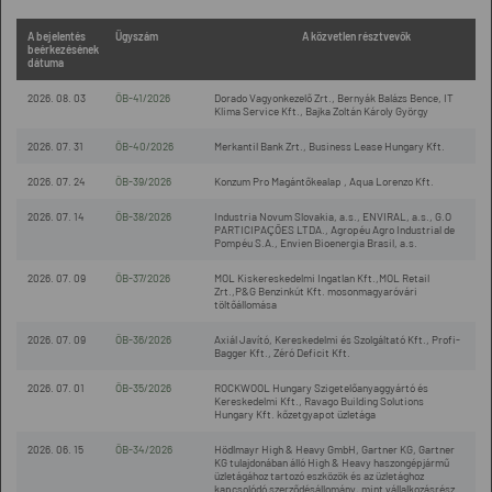
A bejelentés
Ügyszám
A közvetlen résztvevők
beérkezésének
dátuma
2026. 08. 03
ÖB-41/2026
Dorado Vagyonkezelő Zrt., Bernyák Balázs Bence, IT
Klima Service Kft., Bajka Zoltán Károly György
2026. 07. 31
ÖB-40/2026
Merkantil Bank Zrt., Business Lease Hungary Kft.
2026. 07. 24
ÖB-39/2026
Konzum Pro Magántőkealap , Aqua Lorenzo Kft.
2026. 07. 14
ÖB-38/2026
Industria Novum Slovakia, a.s., ENVIRAL, a.s., G.O
PARTICIPAÇÕES LTDA., Agropéu Agro Industrial de
Pompéu S.A., Envien Bioenergia Brasil, a.s.
2026. 07. 09
ÖB-37/2026
MOL Kiskereskedelmi Ingatlan Kft.,MOL Retail
Zrt.,P&G Benzinkút Kft. mosonmagyaróvári
töltőállomása
2026. 07. 09
ÖB-36/2026
Axiál Javító, Kereskedelmi és Szolgáltató Kft., Profi-
Bagger Kft., Zéró Deficit Kft.
2026. 07. 01
ÖB-35/2026
ROCKWOOL Hungary Szigetelőanyaggyártó és
Kereskedelmi Kft., Ravago Building Solutions
Hungary Kft. kőzetgyapot üzletága
2026. 06. 15
ÖB-34/2026
Hödlmayr High & Heavy GmbH, Gartner KG, Gartner
KG tulajdonában álló High & Heavy haszongépjármű
üzletágához tartozó eszközök és az üzletághoz
kapcsolódó szerződésállomány, mint vállalkozásrész