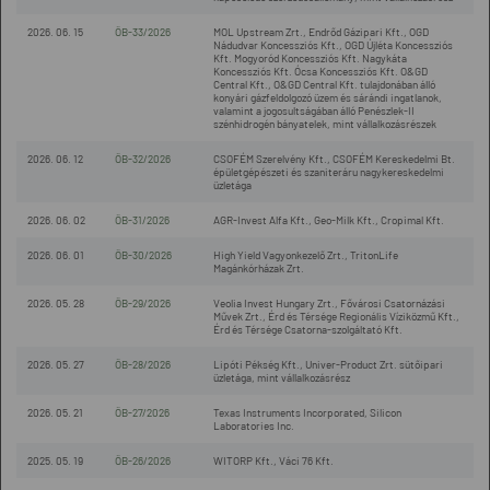
2026. 06. 15
ÖB-33/2026
MOL Upstream Zrt., Endrőd Gázipari Kft., OGD
Nádudvar Koncessziós Kft., OGD Újléta Koncessziós
Kft. Mogyoród Koncessziós Kft. Nagykáta
Koncessziós Kft. Ócsa Koncessziós Kft. O&GD
Central Kft., O&GD Central Kft. tulajdonában álló
konyári gázfeldolgozó üzem és sárándi ingatlanok,
valamint a jogosultságában álló Penészlek-II
szénhidrogén bányatelek, mint vállalkozásrészek
2026. 06. 12
ÖB-32/2026
CSOFÉM Szerelvény Kft., CSOFÉM Kereskedelmi Bt.
épületgépészeti és szaniteráru nagykereskedelmi
üzletága
2026. 06. 02
ÖB-31/2026
AGR-Invest Alfa Kft., Geo-Milk Kft., Cropimal Kft.
2026. 06. 01
ÖB-30/2026
High Yield Vagyonkezelő Zrt., TritonLife
Magánkórházak Zrt.
2026. 05. 28
ÖB-29/2026
Veolia Invest Hungary Zrt., Fővárosi Csatornázási
Művek Zrt., Érd és Térsége Regionális Víziközmű Kft.,
Érd és Térsége Csatorna-szolgáltató Kft.
2026. 05. 27
ÖB-28/2026
Lipóti Pékség Kft., Univer-Product Zrt. sütőipari
üzletága, mint vállalkozásrész
2026. 05. 21
ÖB-27/2026
Texas Instruments Incorporated, Silicon
Laboratories Inc.
2025. 05. 19
ÖB-26/2026
WITORP Kft., Váci 76 Kft.