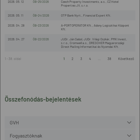
2026. 05. 12
ÖB-25/2026
Czech Property Investments, a.s., CZ Hotel
Properties JV, s.r.o.
2026. 05. 11
ÖB-24/2026
OTP Bank Nyrt., Financial Expert Kft.
2026. 04. 28
ÖB-23/2026
A-PORTOPERATOR Kft., Adony Logisztikai Központ
Kft.
2026. 04. 27
ÖB-22/2026
JUDr. Ján Sabol, JUDr. Világi Oszkár, PMK Invest,
s.r.o., Cromwell a.s., DRESCHER Magyarországi
Direct Mailing Informatikai és Nyomdai Kft.
1 - 38. oldal
1
2
3
4
...
38
Következő
Összefonódás-bejelentések
GVH
Fogyasztóknak