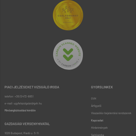
PIACI JELZÉSEKET VIZSGÁLÓ IRODA
GYORSLINKEK
telefon: +36 (1) 472-8851
GVH
e-mail: ugyfelszolgalat@gvh.hu
Árfigyelő
Minőségbiztosítási kérdőív
Visszaélés-bejelentési rendszerek
Kapcsolat
GAZDASÁGI VERSENYHIVATAL
Hirdetmények
1026 Budapest, Riadó u. 5-11.
Sajtószoba