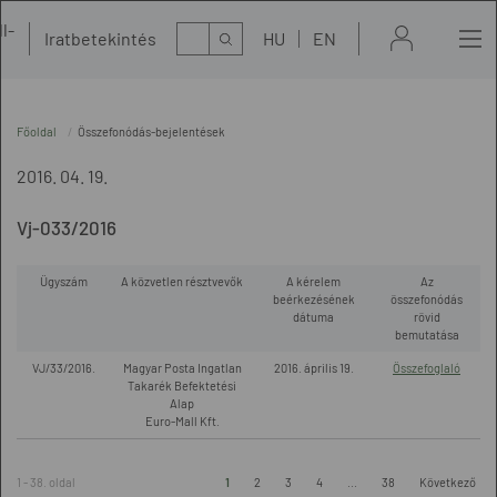
l-
Kereső
Iratbetekintés
HU
EN
t
Főoldal
Összefonódás-bejelentések
2016. 04. 19.
Vj-033/2016
Ügyszám
A közvetlen résztvevők
A kérelem
Az
beérkezésének
összefonódás
dátuma
rövid
bemutatása
VJ/33/2016.
Magyar Posta Ingatlan
2016. április 19.
Összefoglaló
Takarék Befektetési
Alap
Euro-Mall Kft.
1 - 38. oldal
1
2
3
4
...
38
Következő