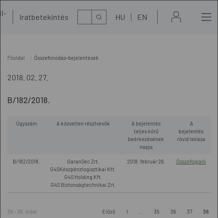
l-
Kereső
Iratbetekintés
HU
EN
t
Főoldal
Összefonódás-bejelentések
2018. 02. 27.
B/182/2018.
Ügyszám
A közvetlen résztvevők
A bejelentés
A
teljes körű
bejelentés
beérkezésének
rövid leírása
napja
B/182/2018.
GaranSec Zrt.
2018. február 26.
Összefoglaló
G4SKészpénzlogisztikai Kft.
G4S Holding Kft.
G4S Biztonságtechnikai Zrt.
38 - 38. oldal
Előző
1
...
35
36
37
38