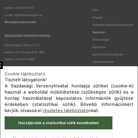
telefon: +36 (1) 472-8851
GVH
e-mail: ugyfelszolgalat@gvh.hu
Árfigyelő
Minőségbiztosítási kérdőív
Visszaélés-bejelentési rendszerek
Kapcsolat
GAZDASÁGI VERSENYHIVATAL
Hirdetmények
1026 Budapest, Riadó u. 5-11.
Sajtószoba
levélcím: 1534 Budapest Pf.: 958
Szakmai felhasználóknak
telefon: +36 (1) 472-8900
Vállalkozásoknak
Fogyasztóknak
Cookie tájékoztató
Podcast
Tisztelt látogatónk!
Oldaltérkép
A Gazdasági Versenyhivatal honlapja sütiket (cookie-k)
használ a weboldal működtetése (szükséges sütik) és a
honlap használatával kapcsolatos információk gyűjtése
érdekében (statisztikai sütik). Bővebb információkért
kérjük, olvassa el
részletes tájékoztató
nkat.
Hozzájárulok a statisztikai sütik kezeléséhez
Impresszum
Adatkezelési tájékoztatók
Akadálymentesítési nyilatkozat
Közadatkereső
Süti beállítások
ÁSZF