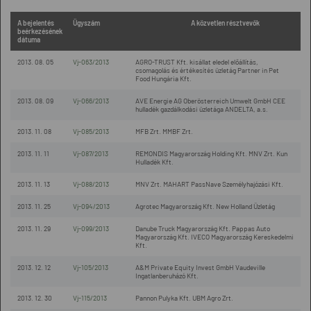
A bejelentés
Ügyszám
A közvetlen résztvevők
beérkezésének
dátuma
2013. 08. 05
Vj-063/2013
AGRO-TRUST Kft. kisállat eledel előállítás,
csomagolás és értékesítés üzletág Partner in Pet
Food Hungária Kft.
2013. 08. 09
Vj-066/2013
AVE Energie AG Oberösterreich Umwelt GmbH CEE
hulladék gazdálkodási üzletága ANDELTA, a.s.
2013. 11. 08
Vj-085/2013
MFB Zrt. MMBF Zrt.
2013. 11. 11
Vj-087/2013
REMONDIS Magyarország Holding Kft. MNV Zrt. Kun
Hulladék Kft.
2013. 11. 13
Vj-088/2013
MNV Zrt. MAHART PassNave Személyhajózási Kft.
2013. 11. 25
Vj-094/2013
Agrotec Magyarország Kft. New Holland Üzletág
2013. 11. 29
Vj-099/2013
Danube Truck Magyarország Kft. Pappas Auto
Magyarország Kft. IVECO Magyarország Kereskedelmi
Kft.
2013. 12. 12
Vj-105/2013
A&M Private Equity Invest GmbH Vaudeville
Ingatlanberuházó Kft.
2013. 12. 30
Vj-115/2013
Pannon Pulyka Kft. UBM Agro Zrt.