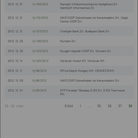
2012. 12. 21
Vj-109/2012
Nemzeti Infokommunikációs Szolgáltató Zrt.
IdomSoft Informatikai Zrt.
2012. 12. 21
Vj-110/2012
UNIÓ COOP Szövetkezeti és Kereskedelmi Zrt. Salgó
Center COOP Zrt.
2012. 12. 21
Vj-107/2012
Credigen Bank Zrt. Budapest Bank Zrt.
2012. 12. 20
Vj-106/2012
Nyírzem Zrt.
2012. 12. 20
Vj-103/2012
Nyugat-nógrádi-COOP Zrt. Nyírzem Zrt.
2012. 12. 14
Vj-100/2012
Vörösvár Invest Kft. Vörösvár Kft.
2012. 12. 11
Vj-96/2012
Office Depot Hungary Kft. CENKES16 Kft.
2012. 12. 05
Vj-95/2012
UNIÓ COOP Szövetkezeti és Kereskedelmi Zrt.
2012. 12. 01
Vj-93/2012
OTP Fordulat Tőkealap D-ÉG Zrt. D-ÉG Thermoset
Kft.
38 - 38. oldal
Előző
1
...
35
36
37
38