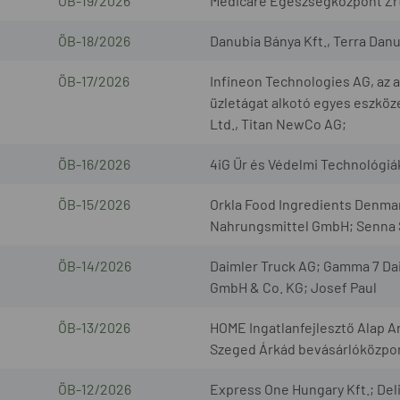
ÖB-19/2026
Medicare Egészségközpont Zrt.
ÖB-18/2026
Danubia Bánya Kft., Terra Danub
ÖB-17/2026
Infineon Technologies AG, az
üzletágat alkotó egyes eszköze
Ltd., Titan NewCo AG;
ÖB-16/2026
4iG Űr és Védelmi Technológiák 
ÖB-15/2026
Orkla Food Ingredients Denm
Nahrungsmittel GmbH; Senna S
ÖB-14/2026
Daimler Truck AG; Gamma 7 Da
GmbH & Co. KG; Josef Paul
ÖB-13/2026
HOME Ingatlanfejlesztő Alap A
Szeged Árkád bevásárlóközpont
ÖB-12/2026
Express One Hungary Kft.; Deli