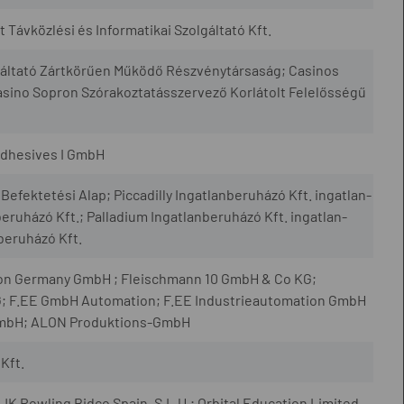
at Távközlési és Informatikai Szolgáltató Kft.
lgáltató Zártkörűen Működő Részvénytársaság; Casinos
asino Sopron Szórakoztatásszervező Korlátolt Felelősségű
Adhesives I GmbH
Befektetési Alap; Piccadilly Ingatlanberuházó Kft. ingatlan-
nberuházó Kft.; Palladium Ingatlanberuházó Kft. ingatlan-
nberuházó Kft.
eron Germany GmbH ; Fleischmann 10 GmbH & Co KG;
; F.EE GmbH Automation; F.EE Industrieautomation GmbH
GmbH; ALON Produktions-GmbH
Kft.
JK Rowling Bidco Spain, S.L.U.; Orbital Education Limited