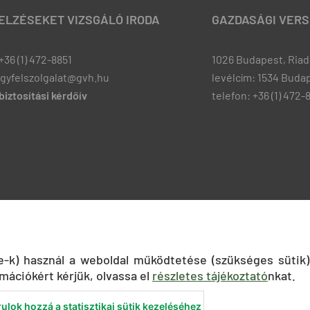
JELZÉSEKET VIZSGÁLÓ IRODA
GAZDASÁGI VERS
+36 (1) 472-8851
1026 Budapest, Riadó
ugyfelszolgalat@gvh.hu
levélcím: 1534 Budap
iztosítási kérdőív
telefon: +36 (1) 472-
ie-k) használ a weboldal működtetése (szükséges sütik)
mációkért kérjük, olvassa el
részletes tájékoztató
nkat.
ulok hozzá a statisztikai sütik kezeléséhez