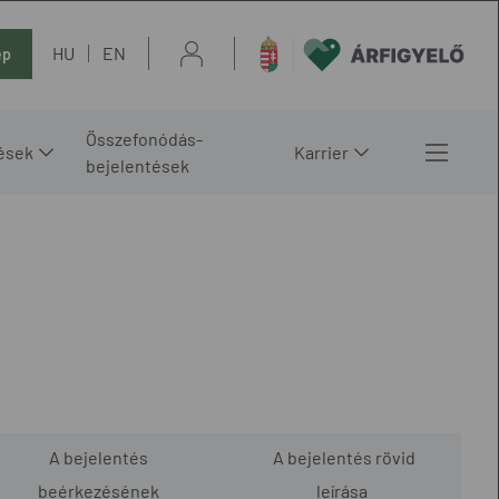
HU
EN
ép
Összefonódás-
ések
Karrier
bejelentések
A bejelentés
A bejelentés rövid
beérkezésének
leírása