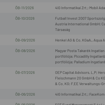
ÖB-11/2026
4iG Informatikai Zrt.; Mobil Ad
ÖB-10/2026
Futball Invest 2007 Sportszo
Austria International GmbH; C
Társaság
ÖB-09/2026
Henkel AG & Co. KGaA,, Aqua 
ÖB-08/2026
Magyar Posta Takarék Ingatlan 
portfóliója; Piccadilly Ingatla
portfóliója; Palladium Ingatla
ÖB-07/2026
OEP Capital Advisors, L.P; H
Fleischmann 20 GmbH & Co KG
& Co. KG; F.EE Verwaltungs-
ÖB-06/2026
4iG Informatikai Zrt.; FaceKom 
ÖB-05/2026
EQT Fund Management S.à r.l.; 