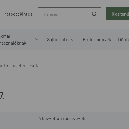
Kereső
Iratbetekintés
Oldaltérk
akmai
Sajtószoba
Hirdetmények
Dönt
lhasználóknak
ódás-bejelentések
7.
A közvetlen résztvevők