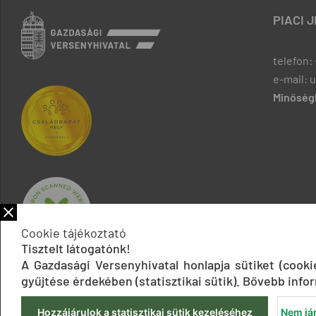
PIACI 
telefon: 
e-mail: 
Minőségb
Cookie tájékoztató
Tisztelt látogatónk!
A Gazdasági Versenyhivatal honlapja sütiket (cook
gyűjtése érdekében (statisztikai sütik). Bővebb infor
Hozzájárulok a statisztikai sütik kezeléséhez
Nem jár