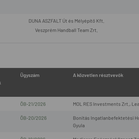
DUNA ASZFALT Út és Mélyépítő Kft.
Veszprém Handball Team Zrt.
Ügyszám
A közvetlen résztvevők
k
ÖB-21/2026
MOL RES Investments Zrt., Lea
ÖB-20/2026
Bonitás Ingatlanbefektetési Ho
Gyula