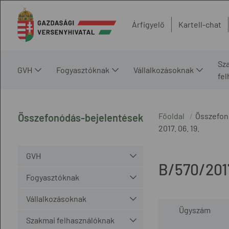
Árfigyelő
Kartell-chat
Sz
GVH
Fogyasztóknak
Vállalkozásoknak
fe
Főoldal
Összefon
Összefonódás-bejelentések
2017. 06. 19.
GVH
B/570/201
Fogyasztóknak
Vállalkozásoknak
Ügyszám
Szakmai felhasználóknak