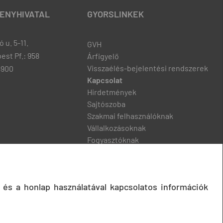
ENYHIVATAL
GYORSLINKEK
 u. 5-11.
GVH
est Pf.: 958
Árfigyelő
Visszaélés-bejelentési rendszerek
8900
Kapcsolat
Hirdetmények
Sajtószoba
Szakmai felhasználóknak
Vállalkozásoknak
Fogyasztóknak
Podcast
 és a honlap használatával kapcsolatos információk