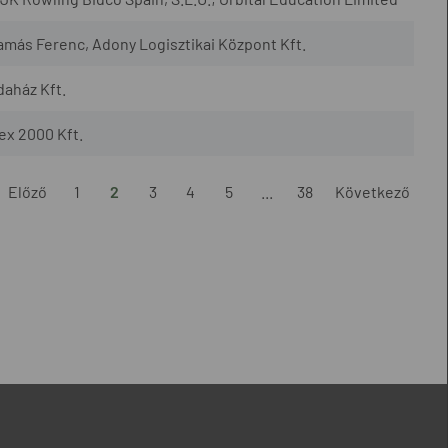
amás Ferenc, Adony Logisztikai Központ Kft.
daház Kft.
ex 2000 Kft.
Előző
1
2
3
4
5
...
38
Következő