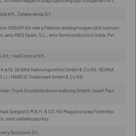
, Affidea Magyarország Egészségügyi Szolgáltató Kft.
ia Kft., Zalakerámia Zrt.
 ams-OSRAM AG-nak a Fabless analóg/vegyes jelű szenzor
i, ams R&D Spain, S.L., ams Semiconductors India, Pvt.
Zrt.; HeliControl Kft.
ark A/S; SENNA Nahrungsmittel GmbH & Co KG; SENNA
.r.l.; MARESI Trademark GmbH & Co KG
imler Truck Grundstücksverwaltung GmbH; Josef Paul
rkad Szeged G.M.B.H. & CO. KG Magyarország Fióktelep
, mint vállalkozásrész
very Solutions Zrt.