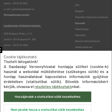
telefon: +36 (1) 472-8851
GVH
e-mail: ugyfelszolgalat@gvh.hu
Árfigyelő
Minőségbiztosítási kérdőív
Visszaélés-bejelentési rendszerek
Kapcsolat
GAZDASÁGI VERSENYHIVATAL
Hirdetmények
1026 Budapest, Riadó u. 5-11.
Sajtószoba
levélcím: 1534 Budapest Pf.: 958
Szakmai felhasználóknak
telefon: +36 (1) 472-8900
Vállalkozásoknak
Fogyasztóknak
Cookie tájékoztató
Podcast
Tisztelt látogatónk!
Oldaltérkép
A Gazdasági Versenyhivatal honlapja sütiket (cookie-k)
használ a weboldal működtetése (szükséges sütik) és a
honlap használatával kapcsolatos információk gyűjtése
érdekében (statisztikai sütik). Bővebb információkért
kérjük, olvassa el
részletes tájékoztató
nkat.
Hozzájárulok a statisztikai sütik kezeléséhez
Impresszum
Adatkezelési tájékoztatók
Akadálymentesítési nyilatkozat
Közadatkereső
Süti beállítások
ÁSZF
Nem járulok hozzá a statisztikai sütik kezeléséhez
© 2020 Gazdasági Versenyhivatal