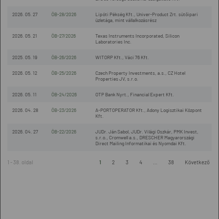
2026. 05. 27
ÖB-28/2026
Lipóti Pékség Kft., Univer-Product Zrt. sütőipari
üzletága, mint vállalkozásrész
2026. 05. 21
ÖB-27/2026
Texas Instruments Incorporated, Silicon
Laboratories Inc.
2025. 05. 19
ÖB-26/2026
WITORP Kft., Váci 76 Kft.
2026. 05. 12
ÖB-25/2026
Czech Property Investments, a.s., CZ Hotel
Properties JV, s.r.o.
2026. 05. 11
ÖB-24/2026
OTP Bank Nyrt., Financial Expert Kft.
2026. 04. 28
ÖB-23/2026
A-PORTOPERATOR Kft., Adony Logisztikai Központ
Kft.
2026. 04. 27
ÖB-22/2026
JUDr. Ján Sabol, JUDr. Világi Oszkár, PMK Invest,
s.r.o., Cromwell a.s., DRESCHER Magyarországi
Direct Mailing Informatikai és Nyomdai Kft.
1 - 38. oldal
1
2
3
4
...
38
Következő