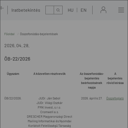
l-
Kereső
Iratbetekintés
HU
EN
t
Főoldal
Összefonódás-bejelentések
2026. 04. 28.
ÖB-22/2026
Ügyszám
A közvetlen résztvevők
Az összefonódás-
A
bejelentés
bejelentés
beérkezésének
rövid leírása
napja
ÖB/22/2026.
JUDr. Ján Sabol
2026. április 27.
Összefoglaló
JUDr. Világi Oszkár
PMK Invest, s.r.o.
Cromwell a.s.
DRESCHER Magyarországi Direct
Mailing Informatikai és Nyomdai
Korlátolt Felelősségű Társaság