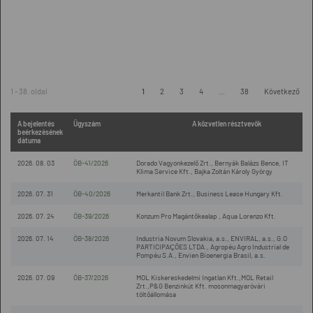
1 - 38. oldal
1
2
3
4
...
38
Következő
A bejelentés
Ügyszám
A közvetlen résztvevők
beérkezésének
dátuma
2026. 08. 03
ÖB-41/2026
Dorado Vagyonkezelő Zrt., Bernyák Balázs Bence, IT
Klima Service Kft., Bajka Zoltán Károly György
2026. 07. 31
ÖB-40/2026
Merkantil Bank Zrt., Business Lease Hungary Kft.
2026. 07. 24
ÖB-39/2026
Konzum Pro Magántőkealap , Aqua Lorenzo Kft.
2026. 07. 14
ÖB-38/2026
Industria Novum Slovakia, a.s., ENVIRAL, a.s., G.O
PARTICIPAÇÕES LTDA., Agropéu Agro Industrial de
Pompéu S.A., Envien Bioenergia Brasil, a.s.
2026. 07. 09
ÖB-37/2026
MOL Kiskereskedelmi Ingatlan Kft.,MOL Retail
Zrt.,P&G Benzinkút Kft. mosonmagyaróvári
töltőállomása