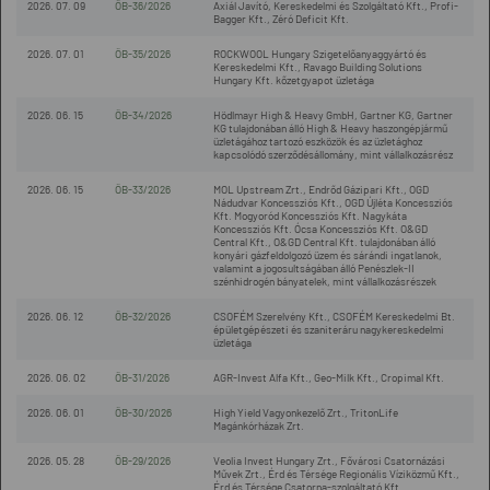
2026. 07. 09
ÖB-36/2026
Axiál Javító, Kereskedelmi és Szolgáltató Kft., Profi-
Bagger Kft., Zéró Deficit Kft.
2026. 07. 01
ÖB-35/2026
ROCKWOOL Hungary Szigetelőanyaggyártó és
Kereskedelmi Kft., Ravago Building Solutions
Hungary Kft. kőzetgyapot üzletága
2026. 06. 15
ÖB-34/2026
Hödlmayr High & Heavy GmbH, Gartner KG, Gartner
KG tulajdonában álló High & Heavy haszongépjármű
üzletágához tartozó eszközök és az üzletághoz
kapcsolódó szerződésállomány, mint vállalkozásrész
2026. 06. 15
ÖB-33/2026
MOL Upstream Zrt., Endrőd Gázipari Kft., OGD
Nádudvar Koncessziós Kft., OGD Újléta Koncessziós
Kft. Mogyoród Koncessziós Kft. Nagykáta
Koncessziós Kft. Ócsa Koncessziós Kft. O&GD
Central Kft., O&GD Central Kft. tulajdonában álló
konyári gázfeldolgozó üzem és sárándi ingatlanok,
valamint a jogosultságában álló Penészlek-II
szénhidrogén bányatelek, mint vállalkozásrészek
2026. 06. 12
ÖB-32/2026
CSOFÉM Szerelvény Kft., CSOFÉM Kereskedelmi Bt.
épületgépészeti és szaniteráru nagykereskedelmi
üzletága
2026. 06. 02
ÖB-31/2026
AGR-Invest Alfa Kft., Geo-Milk Kft., Cropimal Kft.
2026. 06. 01
ÖB-30/2026
High Yield Vagyonkezelő Zrt., TritonLife
Magánkórházak Zrt.
2026. 05. 28
ÖB-29/2026
Veolia Invest Hungary Zrt., Fővárosi Csatornázási
Művek Zrt., Érd és Térsége Regionális Víziközmű Kft.,
Érd és Térsége Csatorna-szolgáltató Kft.