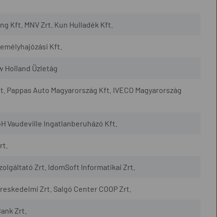
 Kft. MNV Zrt. Kun Hulladék Kft.
mélyhajózási Kft.
w Holland Üzletág
t. Pappas Auto Magyarország Kft. IVECO Magyarország
H Vaudeville Ingatlanberuházó Kft.
rt.
lgáltató Zrt. IdomSoft Informatikai Zrt.
eskedelmi Zrt. Salgó Center COOP Zrt.
ank Zrt.