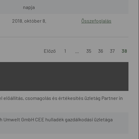
napja
2018. október 8.
Összefoglalás
Előző
1
...
35
36
37
38
l előállítás, csomagolás és értékesítés üzletág Partner in
h Umwelt GmbH CEE hulladék gazdálkodási üzletága