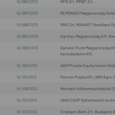
Vj-085/2013
MFB Zrt. MMBF Zrt.
Vj-087/2013
REMONDIS Magyarország Holding
Vj-088/2013
MNV Zrt. MAHART PassNave Sze
Vj-094/2013
Agrotec Magyarország Kft. Ne
Vj-099/2013
Danube Truck Magyarország Kf
Kereskedelmi Kft.
Vj-105/2013
A&M Private Equity Invest Gmb
Vj-115/2013
Pannon Pulyka Kft. UBM Agro Z
Vj-109/2012
Nemzeti Infokommunikációs Szo
Vj-110/2012
UNIÓ COOP Szövetkezeti és Ker
Vj-107/2012
Credigen Bank Zrt. Budapest B