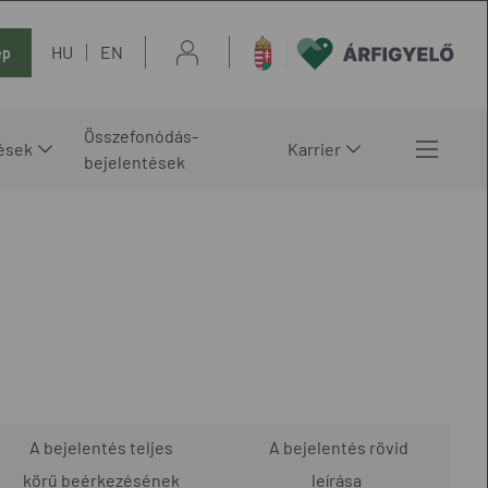
HU
EN
ép
Összefonódás-
ések
Karrier
bejelentések
A bejelentés teljes
A bejelentés rövid
körű beérkezésének
leírása