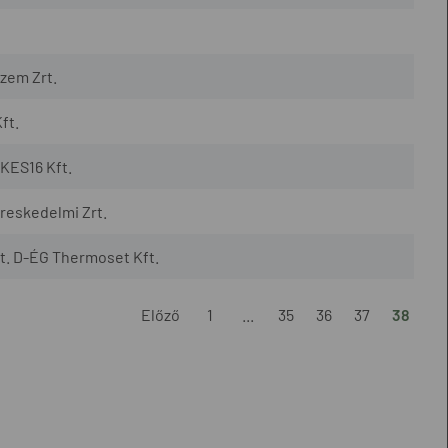
zem Zrt.
ft.
KES16 Kft.
reskedelmi Zrt.
t. D-ÉG Thermoset Kft.
Előző
1
...
35
36
37
38