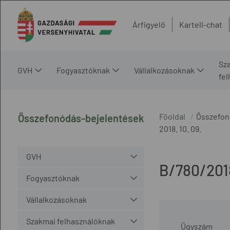
Árfigyelő
Kartell-chat
Sz
GVH
Fogyasztóknak
Vállalkozásoknak
fe
Főoldal
Összefon
Összefonódás-bejelentések
2018. 10. 09.
GVH
B/780/201
Fogyasztóknak
Vállalkozásoknak
Szakmai felhasználóknak
Ügyszám