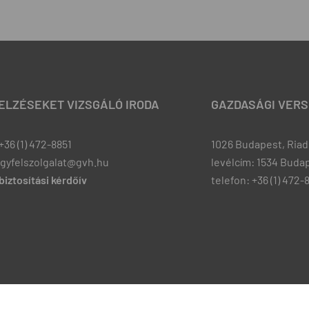
JELZÉSEKET VIZSGÁLÓ IRODA
GAZDASÁGI VERS
+36 (1) 472-8851
1026 Budapest, Riadó
ugyfelszolgalat@gvh.hu
levélcím: 1534 Budap
iztosítási kérdőív
telefon: +36 (1) 472-