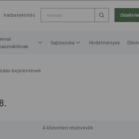
Kereső
Iratbetekintés
Oldaltérk
akmai
Sajtószoba
Hirdetmények
Dönt
lhasználóknak
ódás-bejelentések
8.
A közvetlen résztvevők