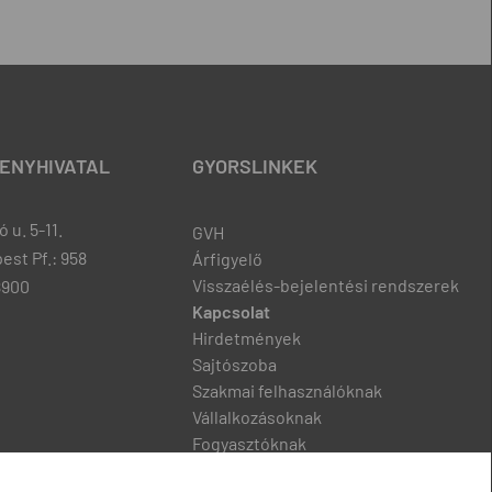
ENYHIVATAL
GYORSLINKEK
 u. 5-11.
GVH
est Pf.: 958
Árfigyelő
Visszaélés-bejelentési rendszerek
8900
Kapcsolat
Hirdetmények
Sajtószoba
Szakmai felhasználóknak
Vállalkozásoknak
Fogyasztóknak
Podcast