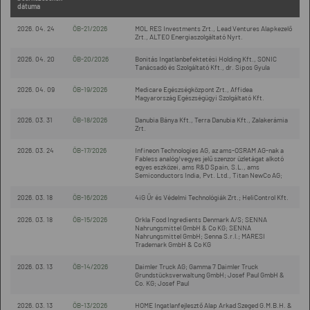
dátuma
2026. 04. 24
ÖB-21/2026
MOL RES Investments Zrt., Lead Ventures Alapkezelő
Zrt., ALTEO Energiaszolgáltató Nyrt.
2026. 04. 20
ÖB-20/2026
Bonitás Ingatlanbefektetési Holding Kft., SONIC
Tanácsadó és Szolgáltató Kft., dr. Sipos Gyula
2026. 04. 09
ÖB-19/2026
Medicare Egészségközpont Zrt., Affidea
Magyarország Egészségügyi Szolgáltató Kft.
2026. 03. 31
ÖB-18/2026
Danubia Bánya Kft., Terra Danubia Kft., Zalakerámia
Zrt.
2026. 03. 24
ÖB-17/2026
Infineon Technologies AG, az ams-OSRAM AG-nak a
Fabless analóg/vegyes jelű szenzor üzletágat alkotó
egyes eszközei, ams R&D Spain, S.L., ams
Semiconductors India, Pvt. Ltd., Titan NewCo AG;
2026. 03. 18
ÖB-16/2026
4iG Űr és Védelmi Technológiák Zrt.; HeliControl Kft.
2026. 03. 18
ÖB-15/2026
Orkla Food Ingredients Denmark A/S; SENNA
Nahrungsmittel GmbH & Co KG; SENNA
Nahrungsmittel GmbH; Senna S.r.l.; MARESI
Trademark GmbH & Co KG
2026. 03. 13
ÖB-14/2026
Daimler Truck AG; Gamma 7 Daimler Truck
Grundstücksverwaltung GmbH; Josef Paul GmbH &
Co. KG; Josef Paul
2026. 03. 13
ÖB-13/2026
HOME Ingatlanfejlesztő Alap Arkad Szeged G.M.B.H. &