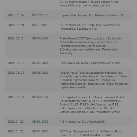
CO. KG Magyarország Fióktelep Szeged Árkád
bevásárlóközpont, mint vállalkozásrész
2026. 02. 24
ÖB-12/2026
Express One Hungary Kft.; Delivery Solutions Zrt.
2026. 02. 20
ÖB-11/2026
4iG Informatikai Zrt.; Mobil Adat Távközlési és
Informatikai Szolgáltató Kft.
2026. 02. 10
ÖB-10/2026
Futball Invest 2007 Sportszolgáltató Zártkörűen
Működő Részvénytársaság; Casinos Austria
International GmbH; Casino Sopron
Szórakoztatásszervező Korlátolt Felelősségű
Társaság
2026. 02. 04
ÖB-09/2026
Henkel AG & Co. KGaA,, Aqua Adhesives I GmbH
2026. 02. 03
ÖB-08/2026
Magyar Posta Takarék Ingatlan Befektetési Alap;
Piccadilly Ingatlanberuházó Kft. ingatlan-portfóliója;
Piccadilly Ingatlanberuházó Kft.; Palladium
Ingatlanberuházó Kft. ingatlan-portfóliója; Palladium
Ingatlanberuházó Kft.
2026. 02. 03
ÖB-07/2026
OEP Capital Advisors, L.P; Heron Germany GmbH ;
Fleischmann 10 GmbH & Co KG; Fleischmann 20
GmbH & Co KG; F.EE GmbH Automation; F.EE
Industrieautomation GmbH & Co. KG; F.EE
Verwaltungs-GmbH; ALON Produktions-GmbH
2026. 01. 26
ÖB-06/2026
4iG Informatikai Zrt.; FaceKom Kft.
2026. 01. 23
ÖB-05/2026
EQT Fund Management S.à r.l.; JK Rowling Bidco
Spain, S.L.U.; Orbital Education Limited