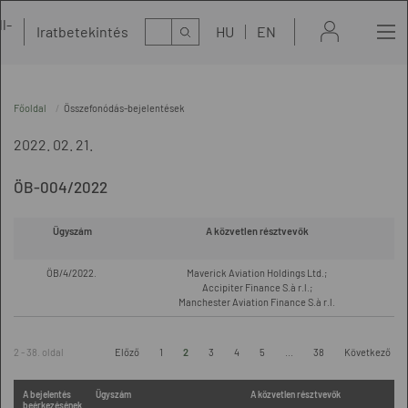
l-
Kereső
Iratbetekintés
HU
EN
t
Főoldal
Összefonódás-bejelentések
2022. 02. 21.
ÖB-004/2022
Ügyszám
A közvetlen résztvevők
Az
ÖB/4/2022.
Maverick Aviation Holdings Ltd.;
Accipiter Finance S.à r.l.;
Manchester Aviation Finance S.à r.l.
2 - 38. oldal
Előző
1
2
3
4
5
...
38
Következő
A bejelentés
Ügyszám
A közvetlen résztvevők
beérkezésének