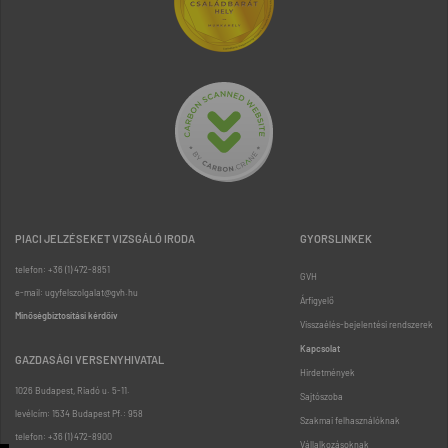
PIACI JELZÉSEKET VIZSGÁLÓ IRODA
GYORSLINKEK
telefon: +36 (1) 472-8851
GVH
e-mail: ugyfelszolgalat@gvh.hu
Árfigyelő
Minőségbiztosítási kérdőív
Visszaélés-bejelentési rendszerek
Kapcsolat
GAZDASÁGI VERSENYHIVATAL
Hirdetmények
1026 Budapest, Riadó u. 5-11.
Sajtószoba
levélcím: 1534 Budapest Pf.: 958
Szakmai felhasználóknak
telefon: +36 (1) 472-8900
Vállalkozásoknak