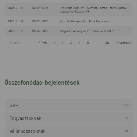
2026. 01. 19
ÖB-04/2026
Iris Trade 2004 Kft., Németh Tamás Ferenc, Adony
Logisztikai Központ Kft.
2026. 01. 19
ÖB-03/2026
Wizz Air Hungary Zrt., Duna Irodaház Kft.
2026. 01. 15
ÖB-02/2026
Magyarvíz Ásványvíz Kft., Gramex 2000 Kft.
2 - 38. oldal
Előző
1
2
3
4
5
...
38
Következő
Összefonódás-bejelentések
GVH
Fogyasztóknak
Vállalkozásoknak