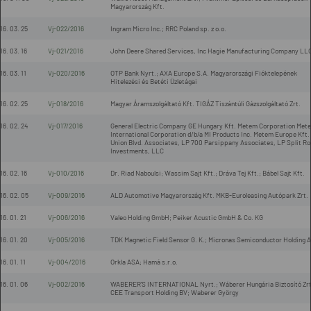
Magyarország Kft.
16. 03. 25
Vj-022/2016
Ingram Micro Inc.; RRC Poland sp. z o.o.
16. 03. 16
Vj-021/2016
John Deere Shared Services, Inc Hagie Manufacturing Company LL
16. 03. 11
Vj-020/2016
OTP Bank Nyrt.; AXA Europe S.A. Magyarországi Fióktelepének
Hitelezési és Betéti Üzletágai
16. 02. 25
Vj-018/2016
Magyar Áramszolgáltató Kft. TIGÁZ Tiszántúli Gázszolgáltató Zrt.
16. 02. 24
Vj-017/2016
General Electric Company GE Hungary Kft. Metem Corporation Met
International Corporation d/b/a MI Products Inc. Metem Europe Kft.
Union Blvd. Associates, LP 700 Parsippany Associates, LP Split R
Investments, LLC
16. 02. 16
Vj-010/2016
Dr. Riad Naboulsi; Wassim Sajt Kft.; Dráva Tej Kft.; Bábel Sajt Kft.
16. 02. 05
Vj-009/2016
ALD Automotive Magyarország Kft. MKB-Euroleasing Autópark Zrt.
16. 01. 21
Vj-006/2016
Valeo Holding GmbH; Peiker Acustic GmbH & Co. KG
16. 01. 20
Vj-005/2016
TDK Magnetic Field Sensor G. K.; Micronas Semiconductor Holding 
16. 01. 11
Vj-004/2016
Orkla ASA; Hamá s.r.o.
16. 01. 06
Vj-002/2016
WABERER’S INTERNATIONAL Nyrt.; Wáberer Hungária Biztosító Zrt
CEE Transport Holding BV; Waberer György