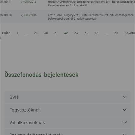
15. 09. 11
Vj-087/2015
HUNGAROPHARMA Gyógyszerkereskedelemi Zrt.; Béres Egészségtá
Kereskedelmi és Szolgáltató Kft.
15. 09. 16
Vj-088/2015
Erste Bank Hungary Zrt., Erste Befektetési Zrt. citi lakossági banki
befektetési portfólió (vállalkozásrész)
Előző
1
...
29
30
31
32
33
34
35
...
38
Követk
l
Összefonódás-bejelentések
GVH
Fogyasztóknak
Vállalkozásoknak
Szakmai felhasználóknak