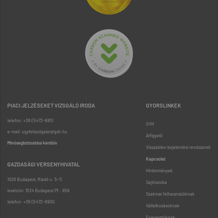
PIACI JELZÉSEKET VIZSGÁLÓ IRODA
GYORSLINKEK
telefon: +36 (1) 472-8851
GVH
e-mail: ugyfelszolgalat@gvh.hu
Árfigyelő
Minőségbiztosítási kérdőív
Visszaélés-bejelentési rendszerek
Kapcsolat
GAZDASÁGI VERSENYHIVATAL
Hirdetmények
1026 Budapest, Riadó u. 5-11.
Sajtószoba
levélcím: 1534 Budapest Pf.: 958
Szakmai felhasználóknak
telefon: +36 (1) 472-8900
Vállalkozásoknak
Fogyasztóknak