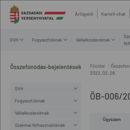
Árfigyelő
Kartell-chat
Sz
GVH
Fogyasztóknak
Vállalkozásoknak
fe
Főoldal
Összefon
Összefonódás-bejelentések
2022. 02. 28.
GVH
ÖB-006/2
Fogyasztóknak
Vállalkozásoknak
Ügyszám
Szakmai felhasználóknak