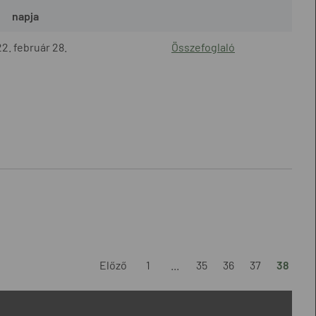
napja
2. február 28.
Összefoglaló
Előző
1
...
35
36
37
38