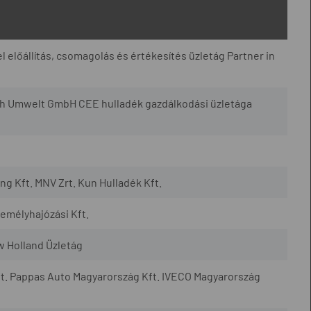
l előállítás, csomagolás és értékesítés üzletág Partner in
h Umwelt GmbH CEE hulladék gazdálkodási üzletága
 Kft. MNV Zrt. Kun Hulladék Kft.
mélyhajózási Kft.
w Holland Üzletág
t. Pappas Auto Magyarország Kft. IVECO Magyarország