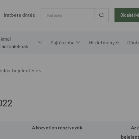
Kereső
Iratbetekintés
Oldaltérk
akmai
Sajtószoba
Hirdetmények
Dönt
lhasználóknak
ódás-bejelentések
022
A közvetlen résztvevők
Az 
bejelen