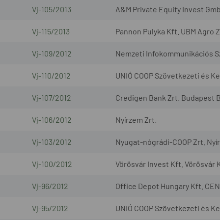
Vj-105/2013
A&M Private Equity Invest Gmb
Vj-115/2013
Pannon Pulyka Kft. UBM Agro Z
Vj-109/2012
Nemzeti Infokommunikációs Szo
Vj-110/2012
UNIÓ COOP Szövetkezeti és Ker
Vj-107/2012
Credigen Bank Zrt. Budapest B
Vj-106/2012
Nyírzem Zrt.
Vj-103/2012
Nyugat-nógrádi-COOP Zrt. Nyír
Vj-100/2012
Vörösvár Invest Kft. Vörösvár K
Vj-96/2012
Office Depot Hungary Kft. CEN
Vj-95/2012
UNIÓ COOP Szövetkezeti és Ke