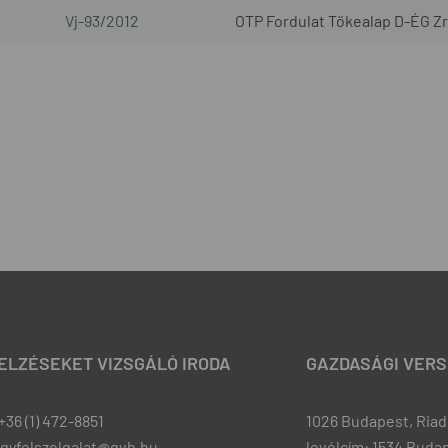
Vj-93/2012
OTP Fordulat Tőkealap D-ÉG Zr
JELZÉSEKET VIZSGÁLÓ IRODA
GAZDASÁGI VERS
+36 (1) 472-8851
1026 Budapest, Riadó
ugyfelszolgalat@gvh.hu
levélcím: 1534 Budap