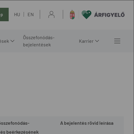
HU
EN
ép
Összefonódás-
ések
Karrier
bejelentések
összefonódás-
A bejelentés rövid leírása
tés beérkezésének