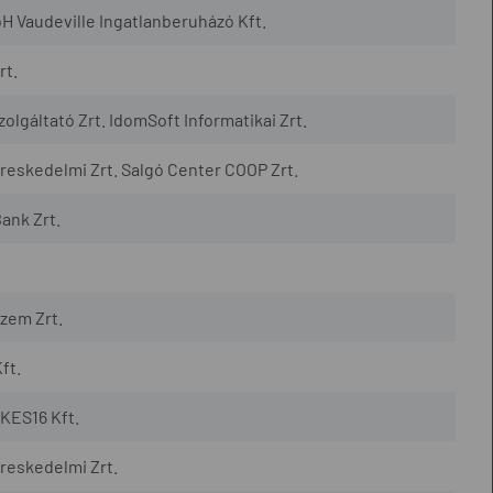
H Vaudeville Ingatlanberuházó Kft.
rt.
lgáltató Zrt. IdomSoft Informatikai Zrt.
eskedelmi Zrt. Salgó Center COOP Zrt.
ank Zrt.
zem Zrt.
ft.
KES16 Kft.
reskedelmi Zrt.