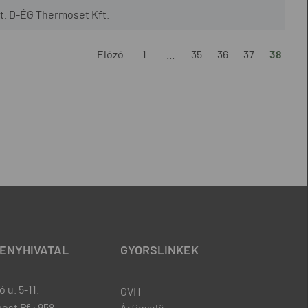
t. D-ÉG Thermoset Kft.
Előző
1
...
35
36
37
38
ENYHIVATAL
GYORSLINKEK
 u. 5-11.
GVH
est Pf.: 958
Árfigyelő