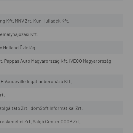
 Kft. MNV Zrt. Kun Hulladék Kft.
mélyhajózási Kft.
w Holland Üzletág
t. Pappas Auto Magyarország Kft. IVECO Magyarország
H Vaudeville Ingatlanberuházó Kft.
rt.
lgáltató Zrt. IdomSoft Informatikai Zrt.
eskedelmi Zrt. Salgó Center COOP Zrt.