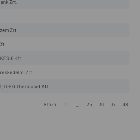
ank Zrt.
zem Zrt.
ft.
KES16 Kft.
reskedelmi Zrt.
t. D-ÉG Thermoset Kft.
Előző
1
...
35
36
37
38