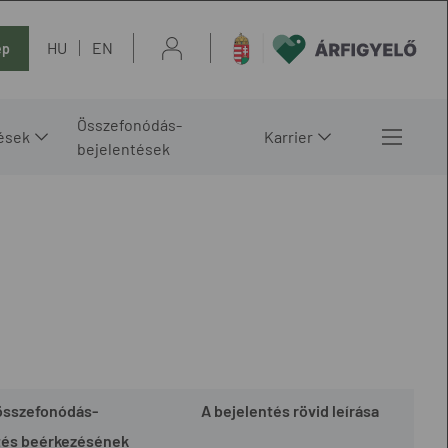
HU
EN
ép
Összefonódás-
ések
Karrier
bejelentések
összefonódás-
A bejelentés rövid leírása
tés beérkezésének