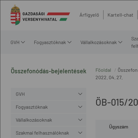
Árfigyelő
Kartell-chat
Sz
GVH
Fogyasztóknak
Vállalkozásoknak
fe
Főoldal
Összefon
Összefonódás-bejelentések
2022. 04. 27.
GVH
ÖB-015/2
Fogyasztóknak
Vállalkozásoknak
Ügyszám
Szakmai felhasználóknak