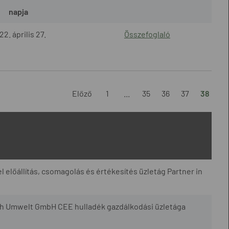
napja
22. április 27.
Összefoglaló
Előző
1
...
35
36
37
38
l előállítás, csomagolás és értékesítés üzletág Partner in
h Umwelt GmbH CEE hulladék gazdálkodási üzletága