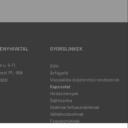
ENYHIVATAL
GYORSLINKEK
 u. 5-11.
GVH
est Pf.: 958
Árfigyelő
Visszaélés-bejelentési rendszerek
8900
Kapcsolat
Hirdetmények
Sajtószoba
Szakmai felhasználóknak
Vállalkozásoknak
Fogyasztóknak
Podcast