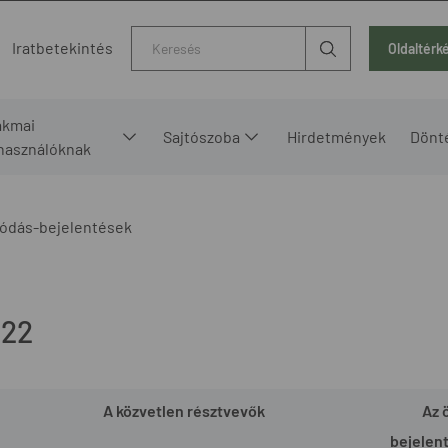
Kereső
Iratbetekintés
Oldaltérk
akmai
Sajtószoba
Hirdetmények
Dönt
lhasználóknak
ódás-bejelentések
022
A közvetlen résztvevők
Az 
bejelen