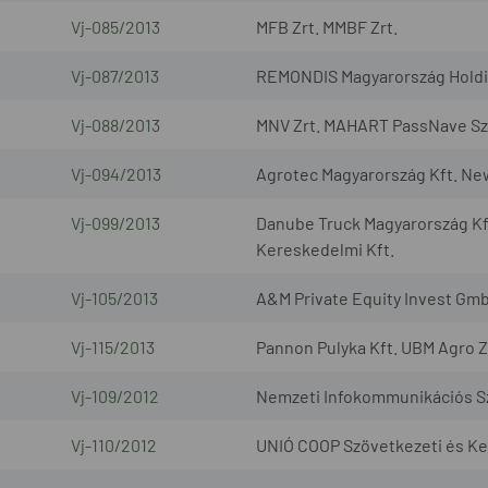
Vj-085/2013
MFB Zrt. MMBF Zrt.
Vj-087/2013
REMONDIS Magyarország Holding
Vj-088/2013
MNV Zrt. MAHART PassNave Sze
Vj-094/2013
Agrotec Magyarország Kft. Ne
Vj-099/2013
Danube Truck Magyarország Kf
Kereskedelmi Kft.
Vj-105/2013
A&M Private Equity Invest Gmb
Vj-115/2013
Pannon Pulyka Kft. UBM Agro Z
Vj-109/2012
Nemzeti Infokommunikációs Szo
Vj-110/2012
UNIÓ COOP Szövetkezeti és Ker