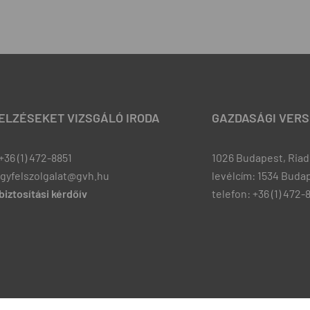
JELZÉSEKET VIZSGÁLÓ IRODA
GAZDASÁGI VERS
+36 (1) 472-8851
1026 Budapest, Riadó
ugyfelszolgalat@gvh.hu
levélcím: 1534 Budap
iztosítási kérdőív
telefon: +36 (1) 472-