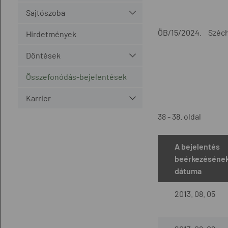
Sajtószoba
ÖB/15/2024.
Széch
Hirdetmények
Döntések
Összefonódás-bejelentések
Karrier
38 - 38. oldal
A bejelentés
beérkezéséne
dátuma
2013. 08. 05