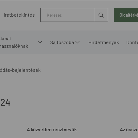
Kereső
Iratbetekintés
Oldaltérk
akmai
Sajtószoba
Hirdetmények
Dönt
lhasználóknak
ódás-bejelentések
024
A közvetlen résztvevők
Az össz