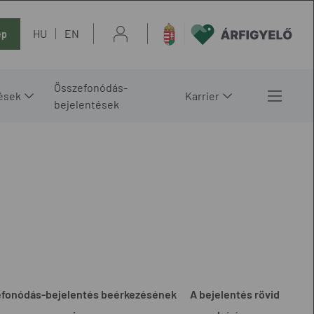
HU
EN
ép
Összefonódás-
ések
Karrier
bejelentések
efonódás-bejelentés beérkezésének
A bejelentés rövid