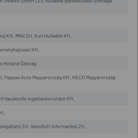
h Umwelt GmbH CEE hulladék gazdálkodási üzletága
 Kft. MNV Zrt. Kun Hulladék Kft.
mélyhajózási Kft.
w Holland Üzletág
t. Pappas Auto Magyarország Kft. IVECO Magyarország
H Vaudeville Ingatlanberuházó Kft.
rt.
lgáltató Zrt. IdomSoft Informatikai Zrt.