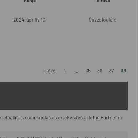
napja
leírása
2024. április 10.
Összefoglaló
Előző
1
...
35
36
37
38
l előállítás, csomagolás és értékesítés üzletág Partner in