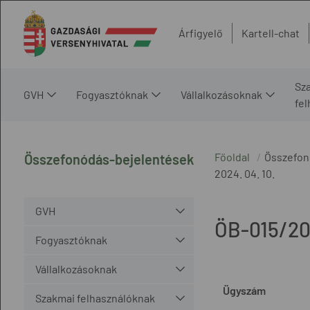
Árfigyelő
Kartell-chat
Sz
GVH
Fogyasztóknak
Vállalkozásoknak
fe
Főoldal
Összefon
Összefonódás-bejelentések
2024. 04. 10.
GVH
ÖB-015/2
Fogyasztóknak
Vállalkozásoknak
Ügyszám
Szakmai felhasználóknak