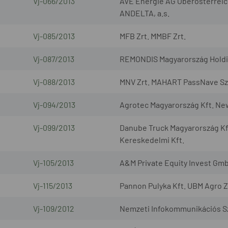
Vj-066/2013
AVE Energie AG Oberösterreic
ANDELTA, a.s.
Vj-085/2013
MFB Zrt. MMBF Zrt.
Vj-087/2013
REMONDIS Magyarország Holding
Vj-088/2013
MNV Zrt. MAHART PassNave Sze
Vj-094/2013
Agrotec Magyarország Kft. Ne
Vj-099/2013
Danube Truck Magyarország Kf
Kereskedelmi Kft.
Vj-105/2013
A&M Private Equity Invest Gmb
Vj-115/2013
Pannon Pulyka Kft. UBM Agro Z
Vj-109/2012
Nemzeti Infokommunikációs Szo