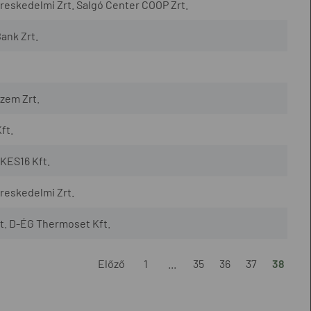
eskedelmi Zrt. Salgó Center COOP Zrt.
ank Zrt.
zem Zrt.
ft.
KES16 Kft.
reskedelmi Zrt.
t. D-ÉG Thermoset Kft.
Előző
1
...
35
36
37
38