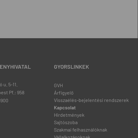
ENYHIVATAL
GYORSLINKEK
 u. 5-11.
GVH
est Pf.: 958
Árfigyelő
Visszaélés-bejelentési rendszerek
8900
Kapcsolat
Hirdetmények
Sajtószoba
Szakmai felhasználóknak
Vállalkozásoknak