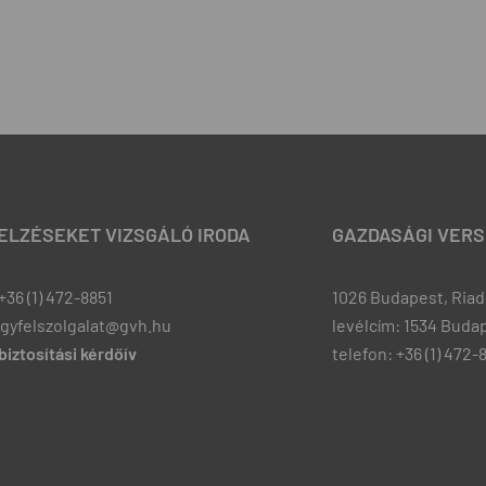
JELZÉSEKET VIZSGÁLÓ IRODA
GAZDASÁGI VERS
+36 (1) 472-8851
1026 Budapest, Riadó
ugyfelszolgalat@gvh.hu
levélcím: 1534 Budap
iztosítási kérdőív
telefon: +36 (1) 472-