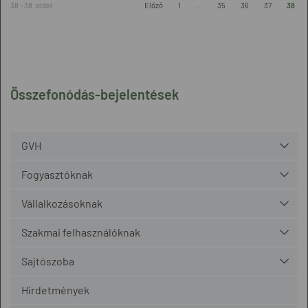
38 - 38. oldal
Előző
1
...
35
36
37
38
Összefonódás-bejelentések
GVH
Fogyasztóknak
Vállalkozásoknak
Szakmai felhasználóknak
Sajtószoba
Hirdetmények