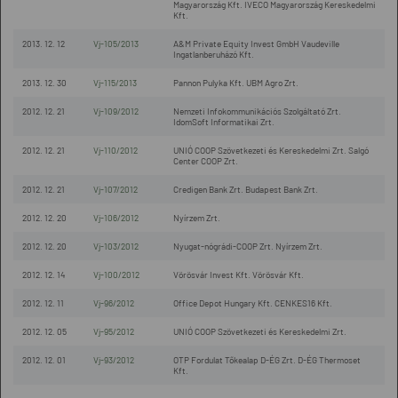
Magyarország Kft. IVECO Magyarország Kereskedelmi
Kft.
2013. 12. 12
Vj-105/2013
A&M Private Equity Invest GmbH Vaudeville
Ingatlanberuházó Kft.
2013. 12. 30
Vj-115/2013
Pannon Pulyka Kft. UBM Agro Zrt.
2012. 12. 21
Vj-109/2012
Nemzeti Infokommunikációs Szolgáltató Zrt.
IdomSoft Informatikai Zrt.
2012. 12. 21
Vj-110/2012
UNIÓ COOP Szövetkezeti és Kereskedelmi Zrt. Salgó
Center COOP Zrt.
2012. 12. 21
Vj-107/2012
Credigen Bank Zrt. Budapest Bank Zrt.
2012. 12. 20
Vj-106/2012
Nyírzem Zrt.
2012. 12. 20
Vj-103/2012
Nyugat-nógrádi-COOP Zrt. Nyírzem Zrt.
2012. 12. 14
Vj-100/2012
Vörösvár Invest Kft. Vörösvár Kft.
2012. 12. 11
Vj-96/2012
Office Depot Hungary Kft. CENKES16 Kft.
2012. 12. 05
Vj-95/2012
UNIÓ COOP Szövetkezeti és Kereskedelmi Zrt.
2012. 12. 01
Vj-93/2012
OTP Fordulat Tőkealap D-ÉG Zrt. D-ÉG Thermoset
Kft.