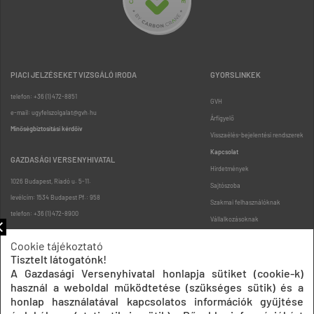
PIACI JELZÉSEKET VIZSGÁLÓ IRODA
GYORSLINKEK
telefon: +36 (1) 472-8851
GVH
e-mail: ugyfelszolgalat@gvh.hu
Árfigyelő
Minőségbiztosítási kérdőív
Visszaélés-bejelentési rendszerek
Kapcsolat
GAZDASÁGI VERSENYHIVATAL
Hirdetmények
1026 Budapest, Riadó u. 5-11.
Sajtószoba
levélcím: 1534 Budapest Pf.: 958
Szakmai felhasználóknak
telefon: +36 (1) 472-8900
Vállalkozásoknak
Fogyasztóknak
Cookie tájékoztató
Podcast
Tisztelt látogatónk!
Oldaltérkép
A Gazdasági Versenyhivatal honlapja sütiket (cookie-k)
használ a weboldal működtetése (szükséges sütik) és a
honlap használatával kapcsolatos információk gyűjtése