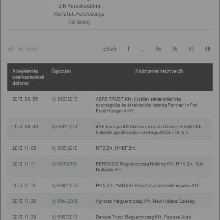
JIN Kereskedelmi
Korlátolt Felelősségű
Társaság
38 - 38. oldal
Előző
1
...
35
36
37
38
A bejelentés
Ügyszám
A közvetlen résztvevők
beérkezésének
dátuma
2013. 08. 05
Vj-063/2013
AGRO-TRUST Kft. kisállat eledel előállítás,
csomagolás és értékesítés üzletág Partner in Pet
Food Hungária Kft.
2013. 08. 09
Vj-066/2013
AVE Energie AG Oberösterreich Umwelt GmbH CEE
hulladék gazdálkodási üzletága ANDELTA, a.s.
2013. 11. 08
Vj-085/2013
MFB Zrt. MMBF Zrt.
2013. 11. 11
Vj-087/2013
REMONDIS Magyarország Holding Kft. MNV Zrt. Kun
Hulladék Kft.
2013. 11. 13
Vj-088/2013
MNV Zrt. MAHART PassNave Személyhajózási Kft.
2013. 11. 25
Vj-094/2013
Agrotec Magyarország Kft. New Holland Üzletág
2013. 11. 29
Vj-099/2013
Danube Truck Magyarország Kft. Pappas Auto