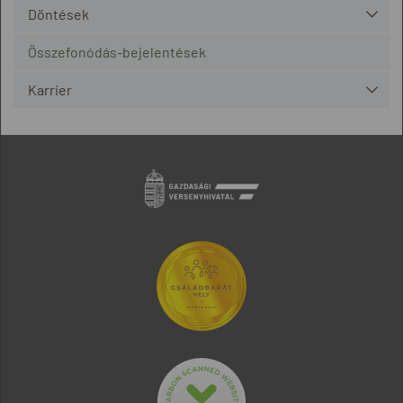
Döntések
Összefonódás-bejelentések
Karrier