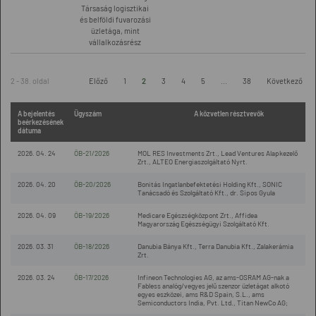
Társaság logisztikai
és belföldi fuvarozási
üzletága, mint
vállalkozásrész
2 - 38. oldal
Előző
1
2
3
4
5
...
38
Következő
A bejelentés
Ügyszám
A közvetlen résztvevők
beérkezésének
dátuma
2026. 04. 24
ÖB-21/2026
MOL RES Investments Zrt., Lead Ventures Alapkezelő
Zrt., ALTEO Energiaszolgáltató Nyrt.
2026. 04. 20
ÖB-20/2026
Bonitás Ingatlanbefektetési Holding Kft., SONIC
Tanácsadó és Szolgáltató Kft., dr. Sipos Gyula
2026. 04. 09
ÖB-19/2026
Medicare Egészségközpont Zrt., Affidea
Magyarország Egészségügyi Szolgáltató Kft.
2026. 03. 31
ÖB-18/2026
Danubia Bánya Kft., Terra Danubia Kft., Zalakerámia
Zrt.
2026. 03. 24
ÖB-17/2026
Infineon Technologies AG, az ams-OSRAM AG-nak a
Fabless analóg/vegyes jelű szenzor üzletágat alkotó
egyes eszközei, ams R&D Spain, S.L., ams
Semiconductors India, Pvt. Ltd., Titan NewCo AG;