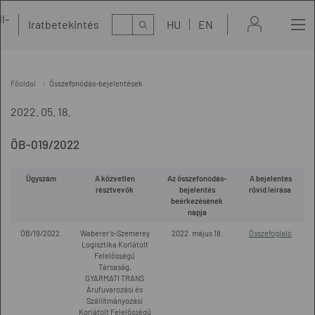
l-
Kereső
Iratbetekintés
HU
EN
t
Főoldal
Összefonódás-bejelentések
2022. 05. 18.
ÖB-019/2022
Ügyszám
A közvetlen
Az összefonódás-
A bejelentés
résztvevők
bejelentés
rövid leírása
beérkezésének
napja
ÖB/19/2022.
Waberer’s-Szemerey
2022. május 18.
Összefoglaló
Logisztika Korlátolt
Felelősségű
Társaság,
GYARMATI TRANS
Árufuvarozási és
Szállítmányozási
Korlátolt Felelősségű