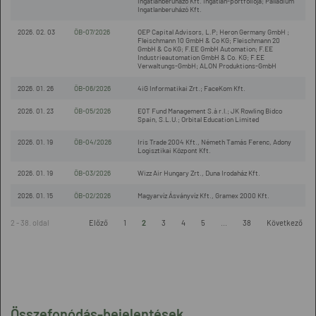
Ingatlanberuházó Kft. ingatlan-portfóliója; Palladium
Ingatlanberuházó Kft.
2026. 02. 03
ÖB-07/2026
OEP Capital Advisors, L.P; Heron Germany GmbH ;
Fleischmann 10 GmbH & Co KG; Fleischmann 20
GmbH & Co KG; F.EE GmbH Automation; F.EE
Industrieautomation GmbH & Co. KG; F.EE
Verwaltungs-GmbH; ALON Produktions-GmbH
2026. 01. 26
ÖB-06/2026
4iG Informatikai Zrt.; FaceKom Kft.
2026. 01. 23
ÖB-05/2026
EQT Fund Management S.à r.l.; JK Rowling Bidco
Spain, S.L.U.; Orbital Education Limited
2026. 01. 19
ÖB-04/2026
Iris Trade 2004 Kft., Németh Tamás Ferenc, Adony
Logisztikai Központ Kft.
2026. 01. 19
ÖB-03/2026
Wizz Air Hungary Zrt., Duna Irodaház Kft.
2026. 01. 15
ÖB-02/2026
Magyarvíz Ásványvíz Kft., Gramex 2000 Kft.
2 - 38. oldal
Előző
1
2
3
4
5
...
38
Következő
Összefonódás-bejelentések