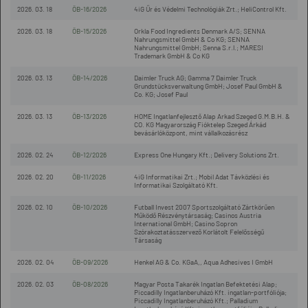
2026. 03. 18
ÖB-16/2026
4iG Űr és Védelmi Technológiák Zrt.; HeliControl Kft.
2026. 03. 18
ÖB-15/2026
Orkla Food Ingredients Denmark A/S; SENNA
Nahrungsmittel GmbH & Co KG; SENNA
Nahrungsmittel GmbH; Senna S.r.l.; MARESI
Trademark GmbH & Co KG
2026. 03. 13
ÖB-14/2026
Daimler Truck AG; Gamma 7 Daimler Truck
Grundstücksverwaltung GmbH; Josef Paul GmbH &
Co. KG; Josef Paul
2026. 03. 13
ÖB-13/2026
HOME Ingatlanfejlesztő Alap Arkad Szeged G.M.B.H. &
CO. KG Magyarország Fióktelep Szeged Árkád
bevásárlóközpont, mint vállalkozásrész
2026. 02. 24
ÖB-12/2026
Express One Hungary Kft.; Delivery Solutions Zrt.
2026. 02. 20
ÖB-11/2026
4iG Informatikai Zrt.; Mobil Adat Távközlési és
Informatikai Szolgáltató Kft.
2026. 02. 10
ÖB-10/2026
Futball Invest 2007 Sportszolgáltató Zártkörűen
Működő Részvénytársaság; Casinos Austria
International GmbH; Casino Sopron
Szórakoztatásszervező Korlátolt Felelősségű
Társaság
2026. 02. 04
ÖB-09/2026
Henkel AG & Co. KGaA,, Aqua Adhesives I GmbH
2026. 02. 03
ÖB-08/2026
Magyar Posta Takarék Ingatlan Befektetési Alap;
Piccadilly Ingatlanberuházó Kft. ingatlan-portfóliója;
Piccadilly Ingatlanberuházó Kft.; Palladium