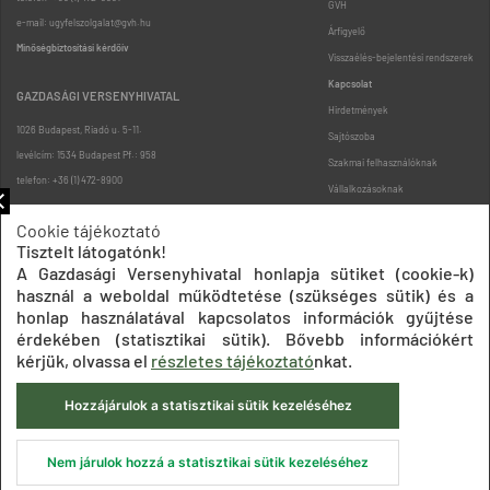
GVH
e-mail: ugyfelszolgalat@gvh.hu
Árfigyelő
Minőségbiztosítási kérdőív
Visszaélés-bejelentési rendszerek
Kapcsolat
GAZDASÁGI VERSENYHIVATAL
Hirdetmények
1026 Budapest, Riadó u. 5-11.
Sajtószoba
levélcím: 1534 Budapest Pf.: 958
Szakmai felhasználóknak
telefon: +36 (1) 472-8900
Vállalkozásoknak
Fogyasztóknak
Cookie tájékoztató
Podcast
Tisztelt látogatónk!
Oldaltérkép
A Gazdasági Versenyhivatal honlapja sütiket (cookie-k)
használ a weboldal működtetése (szükséges sütik) és a
honlap használatával kapcsolatos információk gyűjtése
érdekében (statisztikai sütik). Bővebb információkért
kérjük, olvassa el
részletes tájékoztató
nkat.
Hozzájárulok a statisztikai sütik kezeléséhez
Impresszum
Adatkezelési tájékoztatók
Akadálymentesítési nyilatkozat
Közadatkereső
Süti beállítások
ÁSZF
Nem járulok hozzá a statisztikai sütik kezeléséhez
© 2020 Gazdasági Versenyhivatal