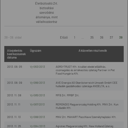
Életbiztosító Zrt.
biztosítási
szerződési
állománya, mint
vállalkozásrész
38 - 38. oldal
Előző
1
...
35
36
37
38
A bejelentés
Ügyszám
A közvetlen résztvevők
beérkezésének
dátuma
2013. 08. 05
Vj-063/2013
AGRO-TRUST Kft. kisállat eledel előállítás,
csomagolás és értékesítés üzletág Partner in Pet
Food Hungária Kft.
2013. 08. 09
Vj-066/2013
AVE Energie AG Oberösterreich Umwelt GmbH CEE
hulladék gazdálkodási üzletága ANDELTA, a.s.
2013. 11. 08
Vj-085/2013
MFB Zrt. MMBF Zrt.
2013. 11. 11
Vj-087/2013
REMONDIS Magyarország Holding Kft. MNV Zrt. Kun
Hulladék Kft.
2013. 11. 13
Vj-088/2013
MNV Zrt. MAHART PassNave Személyhajózási Kft.
2013. 11. 25
Vj-094/2013
Agrotec Magyarország Kft. New Holland Üzletág