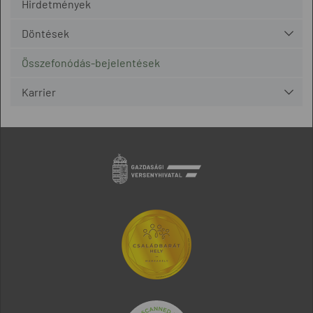
Hirdetmények
Döntések
Összefonódás-bejelentések
Karrier