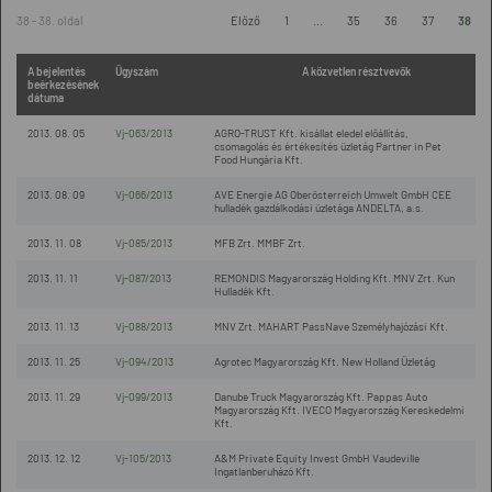
38 - 38. oldal
Előző
1
...
35
36
37
38
A bejelentés
Ügyszám
A közvetlen résztvevők
beérkezésének
dátuma
2013. 08. 05
Vj-063/2013
AGRO-TRUST Kft. kisállat eledel előállítás,
csomagolás és értékesítés üzletág Partner in Pet
Food Hungária Kft.
2013. 08. 09
Vj-066/2013
AVE Energie AG Oberösterreich Umwelt GmbH CEE
hulladék gazdálkodási üzletága ANDELTA, a.s.
2013. 11. 08
Vj-085/2013
MFB Zrt. MMBF Zrt.
2013. 11. 11
Vj-087/2013
REMONDIS Magyarország Holding Kft. MNV Zrt. Kun
Hulladék Kft.
2013. 11. 13
Vj-088/2013
MNV Zrt. MAHART PassNave Személyhajózási Kft.
2013. 11. 25
Vj-094/2013
Agrotec Magyarország Kft. New Holland Üzletág
2013. 11. 29
Vj-099/2013
Danube Truck Magyarország Kft. Pappas Auto
Magyarország Kft. IVECO Magyarország Kereskedelmi
Kft.
2013. 12. 12
Vj-105/2013
A&M Private Equity Invest GmbH Vaudeville
Ingatlanberuházó Kft.