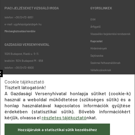
PIACI JELZÉSEKET VIZSGÁLÓ IRODA
GYORSLINKEK
telefon: +36 (1) 472-8851
GVH
e-mail: ugyfelszolgalat@gvh.hu
Árfigyelő
Minőségbiztosítási kérdőív
Visszaélés-bejelentési rendszerek
Kapcsolat
GAZDASÁGI VERSENYHIVATAL
Hirdetmények
1026 Budapest, Riadó u. 5-11.
Sajtószoba
levélcím: 1534 Budapest Pf.: 958
Szakmai felhasználóknak
telefon: +36 (1) 472-8900
Vállalkozásoknak
Fogyasztóknak
Cookie tájékoztató
Podcast
Tisztelt látogatónk!
Oldaltérkép
A Gazdasági Versenyhivatal honlapja sütiket (cookie-k)
használ a weboldal működtetése (szükséges sütik) és a
honlap használatával kapcsolatos információk gyűjtése
érdekében (statisztikai sütik). Bővebb információkért
kérjük, olvassa el
részletes tájékoztató
nkat.
Hozzájárulok a statisztikai sütik kezeléséhez
Impresszum
Adatkezelési tájékoztatók
Akadálymentesítési nyilatkozat