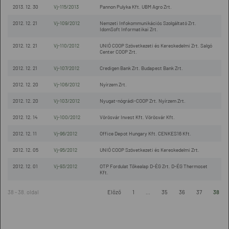
2013. 12. 30
Vj-115/2013
Pannon Pulyka Kft. UBM Agro Zrt.
2012. 12. 21
Vj-109/2012
Nemzeti Infokommunikációs Szolgáltató Zrt.
IdomSoft Informatikai Zrt.
2012. 12. 21
Vj-110/2012
UNIÓ COOP Szövetkezeti és Kereskedelmi Zrt. Salgó
Center COOP Zrt.
2012. 12. 21
Vj-107/2012
Credigen Bank Zrt. Budapest Bank Zrt.
2012. 12. 20
Vj-106/2012
Nyírzem Zrt.
2012. 12. 20
Vj-103/2012
Nyugat-nógrádi-COOP Zrt. Nyírzem Zrt.
2012. 12. 14
Vj-100/2012
Vörösvár Invest Kft. Vörösvár Kft.
2012. 12. 11
Vj-96/2012
Office Depot Hungary Kft. CENKES16 Kft.
2012. 12. 05
Vj-95/2012
UNIÓ COOP Szövetkezeti és Kereskedelmi Zrt.
2012. 12. 01
Vj-93/2012
OTP Fordulat Tőkealap D-ÉG Zrt. D-ÉG Thermoset
Kft.
38 - 38. oldal
Előző
1
...
35
36
37
38