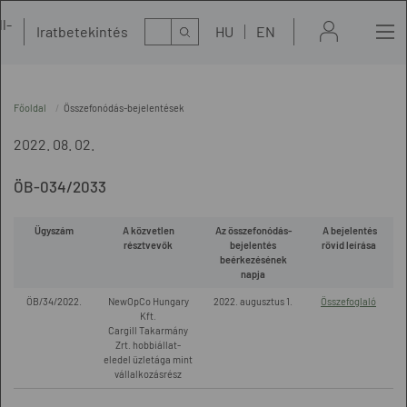
l-
Kereső
Iratbetekintés
HU
EN
t
Főoldal
Összefonódás-bejelentések
2022. 08. 02.
ÖB-034/2033
Ügyszám
A közvetlen
Az összefonódás-
A bejelentés
résztvevők
bejelentés
rövid leírása
beérkezésének
napja
ÖB/34/2022.
NewOpCo Hungary
2022. augusztus 1.
Összefoglaló
Kft.
Cargill Takarmány
Zrt. hobbiállat-
eledel üzletága mint
vállalkozásrész