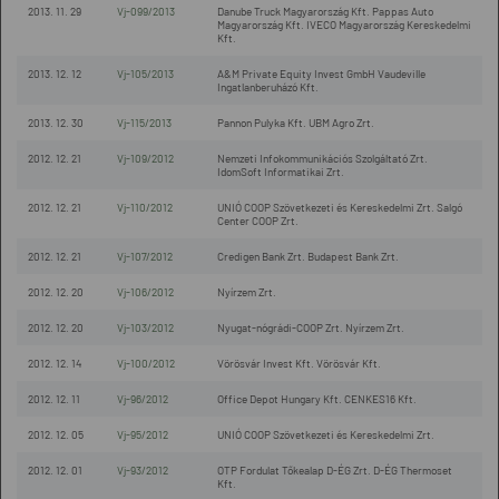
2013. 11. 29
Vj-099/2013
Danube Truck Magyarország Kft. Pappas Auto
Magyarország Kft. IVECO Magyarország Kereskedelmi
Kft.
2013. 12. 12
Vj-105/2013
A&M Private Equity Invest GmbH Vaudeville
Ingatlanberuházó Kft.
2013. 12. 30
Vj-115/2013
Pannon Pulyka Kft. UBM Agro Zrt.
2012. 12. 21
Vj-109/2012
Nemzeti Infokommunikációs Szolgáltató Zrt.
IdomSoft Informatikai Zrt.
2012. 12. 21
Vj-110/2012
UNIÓ COOP Szövetkezeti és Kereskedelmi Zrt. Salgó
Center COOP Zrt.
2012. 12. 21
Vj-107/2012
Credigen Bank Zrt. Budapest Bank Zrt.
2012. 12. 20
Vj-106/2012
Nyírzem Zrt.
2012. 12. 20
Vj-103/2012
Nyugat-nógrádi-COOP Zrt. Nyírzem Zrt.
2012. 12. 14
Vj-100/2012
Vörösvár Invest Kft. Vörösvár Kft.
2012. 12. 11
Vj-96/2012
Office Depot Hungary Kft. CENKES16 Kft.
2012. 12. 05
Vj-95/2012
UNIÓ COOP Szövetkezeti és Kereskedelmi Zrt.
2012. 12. 01
Vj-93/2012
OTP Fordulat Tőkealap D-ÉG Zrt. D-ÉG Thermoset
Kft.