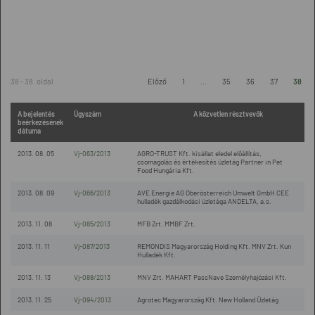
38 - 38. oldal
Előző
1
...
35
36
37
38
A bejelentés
Ügyszám
A közvetlen résztvevők
beérkezésének
dátuma
2013. 08. 05
Vj-063/2013
AGRO-TRUST Kft. kisállat eledel előállítás,
csomagolás és értékesítés üzletág Partner in Pet
Food Hungária Kft.
2013. 08. 09
Vj-066/2013
AVE Energie AG Oberösterreich Umwelt GmbH CEE
hulladék gazdálkodási üzletága ANDELTA, a.s.
2013. 11. 08
Vj-085/2013
MFB Zrt. MMBF Zrt.
2013. 11. 11
Vj-087/2013
REMONDIS Magyarország Holding Kft. MNV Zrt. Kun
Hulladék Kft.
2013. 11. 13
Vj-088/2013
MNV Zrt. MAHART PassNave Személyhajózási Kft.
2013. 11. 25
Vj-094/2013
Agrotec Magyarország Kft. New Holland Üzletág