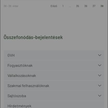
38 - 38. oldal
Előző
1
...
35
36
37
38
Összefonódás-bejelentések
GVH
Fogyasztóknak
Vállalkozásoknak
Szakmai felhasználóknak
Sajtószoba
Hirdetmények