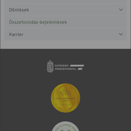
Döntések
Összefonódás-bejelentések
Karrier