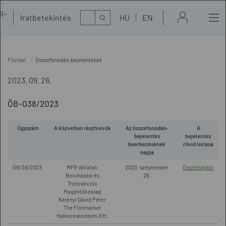
l-
Kereső
Iratbetekintés
HU
EN
t
Főoldal
Összefonódás-bejelentések
2023. 09. 26.
ÖB-038/2023
Ügyszám
A közvetlen résztvevők
Az összefonódás-
A
bejelentés
bejelentés
beérkezésének
rövid leírása
napja
ÖB/38/2023.
MFB Vállalati
2023. szeptember
Összefoglaló
Beruházási és
26.
Tranzakciós
Magántőkealap
Kelényi Dávid Péter
The Fishmarket
Halkereskedelmi Kft.