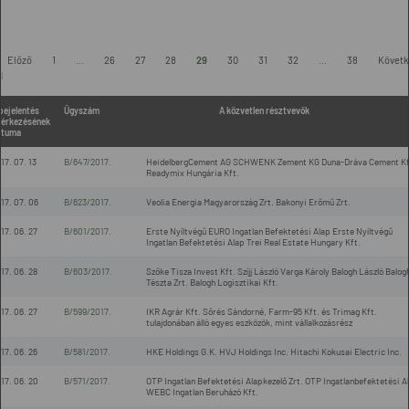
-
Előző
1
...
26
27
28
29
30
31
32
...
38
Követk
l
bejelentés
Ügyszám
A közvetlen résztvevők
érkezésének
átuma
17. 07. 13
B/647/2017.
HeidelbergCement AG SCHWENK Zement KG Duna-Dráva Cement Kf
Readymix Hungária Kft.
17. 07. 06
B/623/2017.
Veolia Energia Magyarország Zrt. Bakonyi Erőmű Zrt.
17. 06. 27
B/601/2017.
Erste Nyíltvégű EURO Ingatlan Befektetési Alap Erste Nyíltvégű
Ingatlan Befektetési Alap Trei Real Estate Hungary Kft.
17. 06. 28
B/603/2017.
Szőke Tisza Invest Kft. Szíjj László Varga Károly Balogh László Balog
Tészta Zrt. Balogh Logisztikai Kft.
17. 06. 27
B/599/2017.
IKR Agrár Kft. Sőrés Sándorné, Farm-95 Kft. és Trimag Kft.
tulajdonában álló egyes eszközök, mint vállalkozásrész
17. 06. 26
B/581/2017.
HKE Holdings G.K. HVJ Holdings Inc. Hitachi Kokusai Electric Inc.
17. 06. 20
B/571/2017.
OTP Ingatlan Befektetési Alapkezelő Zrt. OTP Ingatlanbefektetési A
WEBC Ingatlan Beruházó Kft.