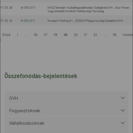
17. 03. 28
B/335/2017.
NHSZ Nemzeti Hulladékgazdálkodási Szolgáltató Kft.; Star Power
Vagyonkezelő Korlátolt Felelősségű Társaság
17. 03. 22
B/315/2017.
Hungast Holding Zrt.; SODEXO Magyarország Szolgáltató Kft.
-
Előző
1
...
26
27
28
29
30
31
32
...
38
Követk
l
Összefonódás-bejelentések
GVH
Fogyasztóknak
Vállalkozásoknak