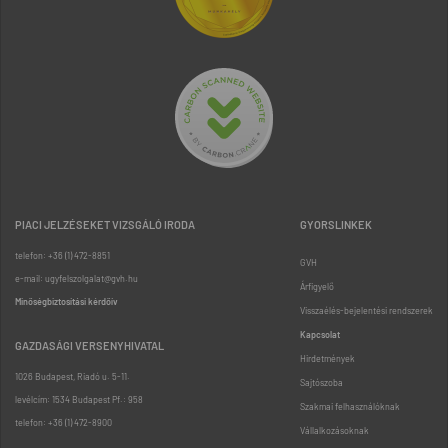
PIACI JELZÉSEKET VIZSGÁLÓ IRODA
GYORSLINKEK
telefon: +36 (1) 472-8851
GVH
e-mail: ugyfelszolgalat@gvh.hu
Árfigyelő
Minőségbiztosítási kérdőív
Visszaélés-bejelentési rendszerek
Kapcsolat
GAZDASÁGI VERSENYHIVATAL
Hirdetmények
1026 Budapest, Riadó u. 5-11.
Sajtószoba
levélcím: 1534 Budapest Pf.: 958
Szakmai felhasználóknak
telefon: +36 (1) 472-8900
Vállalkozásoknak