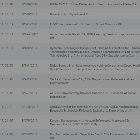
17. 06. 19
B/570/2017.
DUNA ASZFALT Út és Mélyépítő Kft. Veszprém Handball Team Zrt.
17. 06. 07
B/539/2017.
Bonafarm Zrt. Agro-Invest Zrt.
17. 06. 09
B/545/2017.
E.ON Energiatermelő Kft. Electric Smart Solutions Kft.
17. 06. 09
B/544/2017.
Accor Pannonia-Hotels Zrt. HVB-Leasing Maestoso Ingatlanhasznos
Kft.
17. 06. 07
B/538/2017.
Dynamic Technologies Hungary Kft. Bend All Automotive Inc. Dynam
Technologies Poland S.p.z.o.o. Dynamic Technologies UK Ltd. Dynam
Technologies S.p.A. International Auto OEM Supplier Luxco S.a.r.l.
17. 05. 25
B/514/2017.
Nidec Europe B.V. Nidec Americas Holding Corporation Secop Hold
GmbH Secop s.r.o. Secop Compressors Co. Ltd. Secop Inc.
17. 05. 16
B/486/2017.
Veolia Víz Tanácsadó Zrt.; ARW Magyarország Hulladékkezelő és
Hasznosító Kft.
17. 05. 12
B/471/2017.
AEGON Magyarország Általános Biztosító Zrt.; Pannónia Általános
Biztosító Zrt.
17. 04. 11
Vj-025/2017
CHSEED-Invest Befektetési Kft. CHEMICAL-SEED Mezőgazdasági,
Beszerző, Értékesítő, Fejlesztő, Szolgáltató, Export-Import Kft.
17. 04. 07
B/375/2017.
Konzum Management Kft. Konzum Befektetési Alapkezelő Zrt.
Mészáros Lőrinc OPIMUS GROUP Nyrt.
17. 04. 06
B/368/2017.
PortfoLion Regionális Magántőke Alap HAMV Foundation CodeCool
Kft.