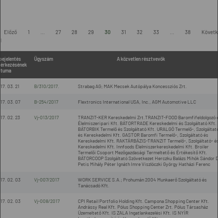
-
Előző
1
...
27
28
29
30
31
32
33
...
38
Követk
l
bejelentés
Ügyszám
A közvetlen résztvevők
érkezésének
átuma
17. 03. 21
B/310/2017.
Strabag AG; MAK Mecsek Autópálya Koncessziós Zrt.
17. 03. 07
B-254/2017
Flextronics International USA, Inc., AGM Automotive LLC
17. 02. 23
Vj-013/2017
TRANZIT-KER Kereskedelmi Zrt.TRANZIT-FOOD Baromfifeldolgozó 
Élelmiszeripari Kft. BÁTORTRADE Kereskedelmi és Szolgáltató Kft.
BÁTORBIK Termelő és Szolgáltató Kft. URALGÓ Termelő-, Szolgáltat
és Kereskedelmi Kft. GASTOR Baromfi Termelő-, Szolgáltató és
Kereskedelmi Kft. RAKTÁRBÁZIS-TRANZIT Termelő-, Szolgáltató- é
Kereskedelmi Kft. Innfoods Élelmiszerkereskedelmi Kft. Broiler
Termelői Csoport Mezőgazdasági Termeltető és Értékesítő Kft.
BÁTORCOOP Szolgáltató Szövetkezet Herczku Balázs Mihók Sándor D
Petis Mihály Péter Ignáth Imre Viszlóczki György Hatházi Ferenc
17. 02. 03
Vj-007/2017
WORK SERVICE S.A.; Prohumán 2004 Munkaerő Szolgáltató és
Tanácsadó Kft.
17. 02. 03
Vj-008/2017
CPI Retail Portfolio Holding Kft. Campona Shopping Center Kft.
Andrássy Real Kft. Pólus Shopping Center Zrt. Pólus Társasház
Üzemeltető Kft. IS ZALA Ingatlankezelési Kft. IS NYÍR