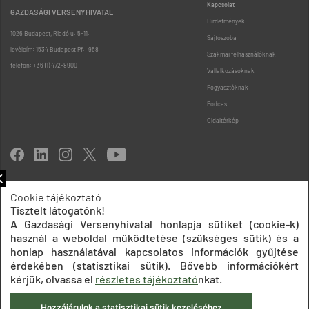
Kapcsolat
GAZDASÁGI VERSENYHIVATAL
Hirdetmények
1026 Budapest, Riadó u. 5-11.
Sajtószoba
levélcím: 1534 Budapest Pf.: 958
Szakmai felhasználóknak
telefon: +36 (1) 472-8900
Vállalkozásoknak
Fogyasztóknak
Podcast
Oldaltérkép
Cookie tájékoztató
Tisztelt látogatónk!
Impresszum
Adatkezelési tájékoztatók
Akadálymentesítési nyilatkozat
A Gazdasági Versenyhivatal honlapja sütiket (cookie-k)
Közadatkereső
Süti beállítások
ÁSZF
használ a weboldal működtetése (szükséges sütik) és a
© 2020 Gazdasági Versenyhivatal
honlap használatával kapcsolatos információk gyűjtése
érdekében (statisztikai sütik). Bővebb információkért
kérjük, olvassa el
részletes tájékoztató
nkat.
Hozzájárulok a statisztikai sütik kezeléséhez