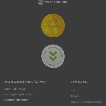
PIACI JELZÉSEKET VIZSGÁLÓ IRODA
GYORSLINKEK
telefon: +36 (1) 472-8851
GVH
e-mail: ugyfelszolgalat@gvh.hu
Árfigyelő
Minőségbiztosítási kérdőív
Visszaélés-bejelentési rendszerek