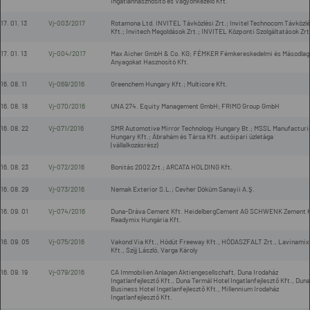
Ingatlanhasznosító és Vagyonkezelő Kft.
17. 01. 13
Vj-003/2017
Rotamona Ltd. INVITEL Távközlési Zrt.; Invitel Technocom Távközlé
Kft.; Invitech Megoldások Zrt.; INVITEL Központi Szolgáltatások Zrt
17. 01. 13
Vj-004/2017
Max Aicher GmbH & Co. KG; FÉMKER Fémkereskedelmi és Másodlag
Anyagokat Hasznosító Kft.
16. 08. 11
Vj-069/2016
Greenchem Hungary Kft.; Multicore Kft.
16. 08. 18
Vj-070/2016
UNA 274. Equity Management GmbH; FRIMO Group GmbH
16. 08. 22
Vj-071/2016
SMR Automotive Mirror Technology Hungary Bt.; MSSL Manufacturi
Hungary Kft.; Ábrahám és Társa Kft. autóipari üzletága
(vállalkozásrész)
16. 08. 23
Vj-072/2016
Bonitás 2002 Zrt.; ARCATA HOLDING Kft.
16. 08. 29
Vj-073/2016
Nemak Exterior S.L.; Cevher Döküm Sanayii A.Ş.
16. 09. 01
Vj-074/2016
Duna-Dráva Cement Kft. HeidelbergCement AG SCHWENK Zement 
Readymix Hungária Kft.
16. 09. 05
Vj-075/2016
Vakond Via Kft., Hódút Freeway Kft., HÓDASZFALT Zrt., Lavinamix
Kft., Szíjj László, Varga Károly
16. 09. 19
Vj-079/2016
CA Immobilien Anlagen Aktiengesellschaft, Duna Irodaház
Ingatlanfejlesztő Kft., Duna Termál Hotel Ingatlanfejlesztő Kft., Duna
Business Hotel Ingatlanfejlesztő Kft., Millennium Irodaház
Ingatlanfejlesztő Kft.