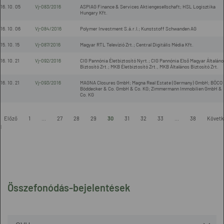
16. 10. 05
Vj-083/2016
ASPIAG Finance & Services Aktiengesellschaft; HSL Logisztika
Hungary Kft.
16. 10. 06
Vj-084/2016
Polymer Investment S.á.r.l.; Kunststoff Schwanden AG
15. 10. 15
Vj-087/2016
Magyar RTL Televízió Zrt.; Central Digitális Média Kft.
16. 10. 21
Vj-092/2016
CIG Pannónia Életbiztosító Nyrt.; CIG Pannónia Első Magyar Általáno
Biztosító Zrt.; MKB Életbiztosító Zrt., MKB Általános Biztosító Zrt.
16. 10. 21
Vj-093/2016
MAGNA Closures GmbH; Magna Real Estate (Germany) GmbH; BÖCO
Böddecker & Co. GmbH & Co. KG; Zimmermann Immobilien GmbH &
Co. KG
-
Előző
1
...
27
28
29
30
31
32
33
...
38
Követk
l
Összefonódás-bejelentések