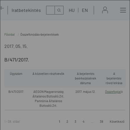
l-
Kereső
Iratbetekintés
HU
EN
t
Főoldal
Összefonódás-bejelentések
2017. 05. 15.
B/471/2017.
Ügyszám
A közvetlen résztvevők
A bejelentés
A
beérkezésének
bejelentés
dátuma
rövid leírása
B/471/2017.
AEGON Magyarország
2017. május 12.
Összefoglal
ó
Általános Biztosító Zrt.
Pannónia Általános
Biztosító Zrt.
1 - 38. oldal
1
2
3
4
...
38
Következő