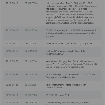
2026. 06. 15
ÖB-33/2026
MOL Upstream Zrt., Endrőd Gázipari Kft., OGD
Nádudvar Koncessziós Kft., OGD Újléta Koncessziós
Kft. Mogyoród Koncessziós Kft. Nagykáta
Koncessziós Kft. Ócsa Koncessziós Kft. O&GD
Central Kft., O&GD Central Kft. tulajdonában álló
konyári gázfeldolgozó üzem és sárándi ingatlanok,
valamint a jogosultságában álló Penészlek-II
szénhidrogén bányatelek, mint vállalkozásrészek
2026. 06. 12
ÖB-32/2026
CSOFÉM Szerelvény Kft., CSOFÉM Kereskedelmi Bt.
épületgépészeti és szaniteráru nagykereskedelmi
üzletága
2026. 06. 02
ÖB-31/2026
AGR-Invest Alfa Kft., Geo-Milk Kft., Cropimal Kft.
2026. 06. 01
ÖB-30/2026
High Yield Vagyonkezelő Zrt., TritonLife
Magánkórházak Zrt.
2026. 05. 28
ÖB-29/2026
Veolia Invest Hungary Zrt., Fővárosi Csatornázási
Művek Zrt., Érd és Térsége Regionális Víziközmű Kft.,
Érd és Térsége Csatorna-szolgáltató Kft.
2026. 05. 27
ÖB-28/2026
Lipóti Pékség Kft., Univer-Product Zrt. sütőipari
üzletága, mint vállalkozásrész
2026. 05. 21
ÖB-27/2026
Texas Instruments Incorporated, Silicon
Laboratories Inc.
2025. 05. 19
ÖB-26/2026
WITORP Kft., Váci 76 Kft.
2026. 05. 12
ÖB-25/2026
Czech Property Investments, a.s., CZ Hotel