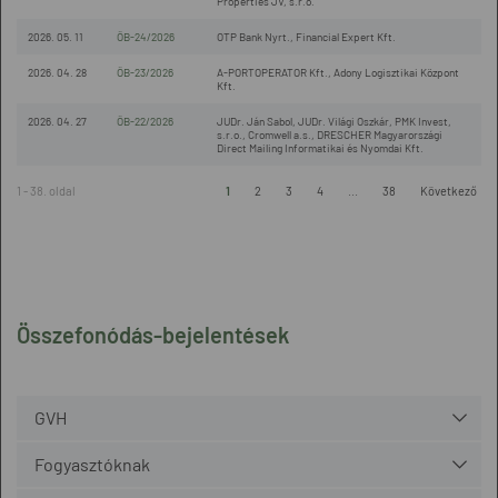
Properties JV, s.r.o.
2026. 05. 11
ÖB-24/2026
OTP Bank Nyrt., Financial Expert Kft.
2026. 04. 28
ÖB-23/2026
A-PORTOPERATOR Kft., Adony Logisztikai Központ
Kft.
2026. 04. 27
ÖB-22/2026
JUDr. Ján Sabol, JUDr. Világi Oszkár, PMK Invest,
s.r.o., Cromwell a.s., DRESCHER Magyarországi
Direct Mailing Informatikai és Nyomdai Kft.
1 - 38. oldal
1
2
3
4
...
38
Következő
Összefonódás-bejelentések
GVH
Fogyasztóknak