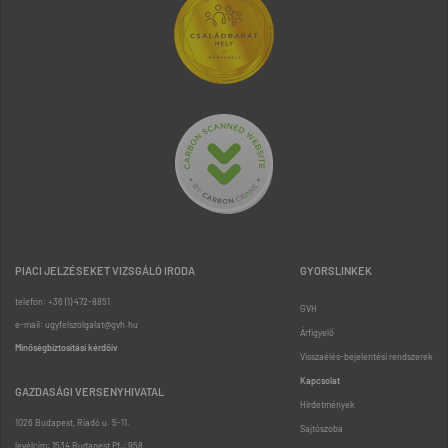
PIACI JELZÉSEKET VIZSGÁLÓ IRODA
GYORSLINKEK
telefon: +36 (1) 472-8851
GVH
e-mail: ugyfelszolgalat@gvh.hu
Árfigyelő
Minőségbiztosítási kérdőív
Visszaélés-bejelentési rendszerek
Kapcsolat
GAZDASÁGI VERSENYHIVATAL
Hirdetmények
1026 Budapest, Riadó u. 5-11.
Sajtószoba
levélcím: 1534 Budapest Pf.: 958