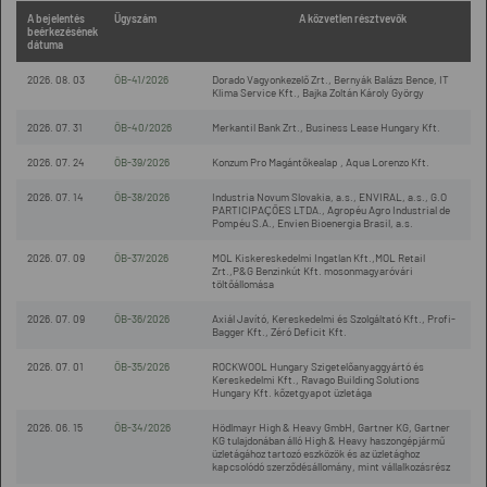
A bejelentés
Ügyszám
A közvetlen résztvevők
beérkezésének
dátuma
2026. 08. 03
ÖB-41/2026
Dorado Vagyonkezelő Zrt., Bernyák Balázs Bence, IT
Klima Service Kft., Bajka Zoltán Károly György
2026. 07. 31
ÖB-40/2026
Merkantil Bank Zrt., Business Lease Hungary Kft.
2026. 07. 24
ÖB-39/2026
Konzum Pro Magántőkealap , Aqua Lorenzo Kft.
2026. 07. 14
ÖB-38/2026
Industria Novum Slovakia, a.s., ENVIRAL, a.s., G.O
PARTICIPAÇÕES LTDA., Agropéu Agro Industrial de
Pompéu S.A., Envien Bioenergia Brasil, a.s.
2026. 07. 09
ÖB-37/2026
MOL Kiskereskedelmi Ingatlan Kft.,MOL Retail
Zrt.,P&G Benzinkút Kft. mosonmagyaróvári
töltőállomása
2026. 07. 09
ÖB-36/2026
Axiál Javító, Kereskedelmi és Szolgáltató Kft., Profi-
Bagger Kft., Zéró Deficit Kft.
2026. 07. 01
ÖB-35/2026
ROCKWOOL Hungary Szigetelőanyaggyártó és
Kereskedelmi Kft., Ravago Building Solutions
Hungary Kft. kőzetgyapot üzletága
2026. 06. 15
ÖB-34/2026
Hödlmayr High & Heavy GmbH, Gartner KG, Gartner
KG tulajdonában álló High & Heavy haszongépjármű
üzletágához tartozó eszközök és az üzletághoz
kapcsolódó szerződésállomány, mint vállalkozásrész