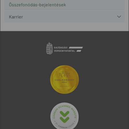
Összefonódás-bejelentések
Karrier