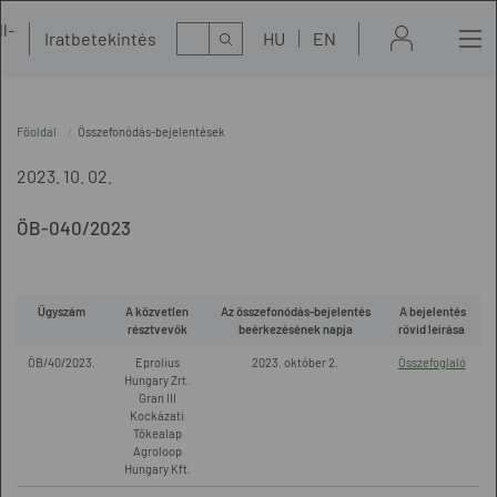
l-
Kereső
Iratbetekintés
HU
EN
t
Főoldal
Összefonódás-bejelentések
2023. 10. 02.
ÖB-040/2023
Ügyszám
A közvetlen
Az összefonódás-bejelentés
A bejelentés
résztvevők
beérkezésének napja
rövid leírása
ÖB/40/2023.
Eprolius
2023. október 2.
Összefoglaló
Hungary Zrt.
Gran III
Kockázati
Tőkealap
Agroloop
Hungary Kft.