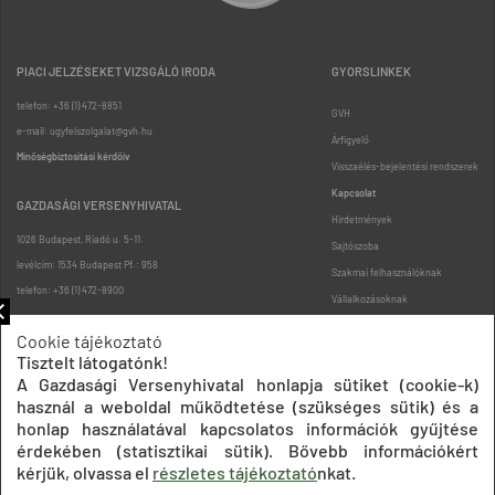
PIACI JELZÉSEKET VIZSGÁLÓ IRODA
GYORSLINKEK
telefon: +36 (1) 472-8851
GVH
e-mail: ugyfelszolgalat@gvh.hu
Árfigyelő
Minőségbiztosítási kérdőív
Visszaélés-bejelentési rendszerek
Kapcsolat
GAZDASÁGI VERSENYHIVATAL
Hirdetmények
1026 Budapest, Riadó u. 5-11.
Sajtószoba
levélcím: 1534 Budapest Pf.: 958
Szakmai felhasználóknak
telefon: +36 (1) 472-8900
Vállalkozásoknak
Fogyasztóknak
Cookie tájékoztató
Podcast
Tisztelt látogatónk!
Oldaltérkép
A Gazdasági Versenyhivatal honlapja sütiket (cookie-k)
használ a weboldal működtetése (szükséges sütik) és a
honlap használatával kapcsolatos információk gyűjtése
érdekében (statisztikai sütik). Bővebb információkért
kérjük, olvassa el
részletes tájékoztató
nkat.