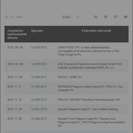
38 - 38. oldal
Előző
1
...
35
36
37
38
A bejelentés
Ügyszám
A közvetlen résztvevők
beérkezésének
dátuma
2013. 08. 05
Vj-063/2013
AGRO-TRUST Kft. kisállat eledel előállítás,
csomagolás és értékesítés üzletág Partner in Pet
Food Hungária Kft.
2013. 08. 09
Vj-066/2013
AVE Energie AG Oberösterreich Umwelt GmbH CEE
hulladék gazdálkodási üzletága ANDELTA, a.s.
2013. 11. 08
Vj-085/2013
MFB Zrt. MMBF Zrt.
2013. 11. 11
Vj-087/2013
REMONDIS Magyarország Holding Kft. MNV Zrt. Kun
Hulladék Kft.
2013. 11. 13
Vj-088/2013
MNV Zrt. MAHART PassNave Személyhajózási Kft.
2013. 11. 25
Vj-094/2013
Agrotec Magyarország Kft. New Holland Üzletág
2013. 11. 29
Vj-099/2013
Danube Truck Magyarország Kft. Pappas Auto
Magyarország Kft. IVECO Magyarország Kereskedelmi
Kft.