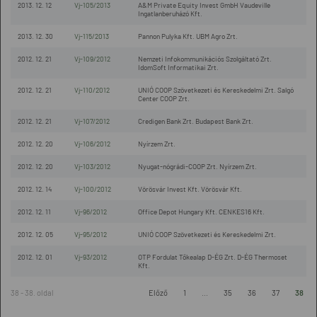
2013. 12. 12
Vj-105/2013
A&M Private Equity Invest GmbH Vaudeville
Ingatlanberuházó Kft.
2013. 12. 30
Vj-115/2013
Pannon Pulyka Kft. UBM Agro Zrt.
2012. 12. 21
Vj-109/2012
Nemzeti Infokommunikációs Szolgáltató Zrt.
IdomSoft Informatikai Zrt.
2012. 12. 21
Vj-110/2012
UNIÓ COOP Szövetkezeti és Kereskedelmi Zrt. Salgó
Center COOP Zrt.
2012. 12. 21
Vj-107/2012
Credigen Bank Zrt. Budapest Bank Zrt.
2012. 12. 20
Vj-106/2012
Nyírzem Zrt.
2012. 12. 20
Vj-103/2012
Nyugat-nógrádi-COOP Zrt. Nyírzem Zrt.
2012. 12. 14
Vj-100/2012
Vörösvár Invest Kft. Vörösvár Kft.
2012. 12. 11
Vj-96/2012
Office Depot Hungary Kft. CENKES16 Kft.
2012. 12. 05
Vj-95/2012
UNIÓ COOP Szövetkezeti és Kereskedelmi Zrt.
2012. 12. 01
Vj-93/2012
OTP Fordulat Tőkealap D-ÉG Zrt. D-ÉG Thermoset
Kft.
38 - 38. oldal
Előző
1
...
35
36
37
38