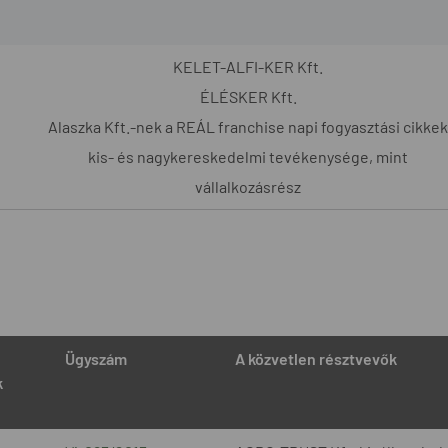
KELET-ALFI-KER Kft.
ÉLÉSKER Kft.
Alaszka Kft.-nek a REÁL franchise napi fogyasztási cikkek
kis- és nagykereskedelmi tevékenysége, mint
vállalkozásrész
Ügyszám
A közvetlen résztvevők
k