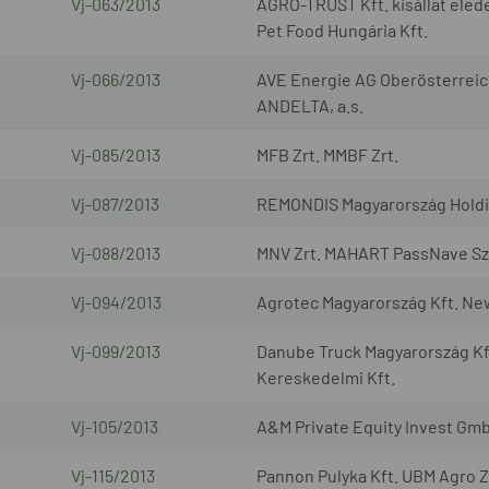
Vj-063/2013
AGRO-TRUST Kft. kisállat elede
Pet Food Hungária Kft.
Vj-066/2013
AVE Energie AG Oberösterreic
ANDELTA, a.s.
Vj-085/2013
MFB Zrt. MMBF Zrt.
Vj-087/2013
REMONDIS Magyarország Holding
Vj-088/2013
MNV Zrt. MAHART PassNave Sze
Vj-094/2013
Agrotec Magyarország Kft. Ne
Vj-099/2013
Danube Truck Magyarország Kf
Kereskedelmi Kft.
Vj-105/2013
A&M Private Equity Invest Gmb
Vj-115/2013
Pannon Pulyka Kft. UBM Agro Z