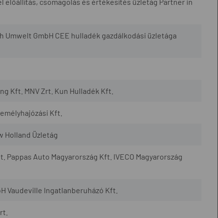
l előállítás, csomagolás és értékesítés üzletág Partner in
h Umwelt GmbH CEE hulladék gazdálkodási üzletága
 Kft. MNV Zrt. Kun Hulladék Kft.
mélyhajózási Kft.
w Holland Üzletág
t. Pappas Auto Magyarország Kft. IVECO Magyarország
H Vaudeville Ingatlanberuházó Kft.
rt.