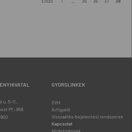
Előző
1
...
35
36
37
38
ENYHIVATAL
GYORSLINKEK
 u. 5-11.
GVH
est Pf.: 958
Árfigyelő
Visszaélés-bejelentési rendszerek
8900
Kapcsolat
Hirdetmények