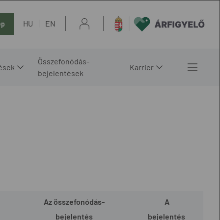
HU
EN
ép
Összefonódás-
ések
Karrier
bejelentések
Az összefonódás-
A
bejelentés
bejelentés