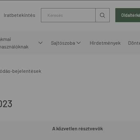
Kereső
Iratbetekintés
Oldaltérk
akmai
Sajtószoba
Hirdetmények
Dönt
lhasználóknak
ódás-bejelentések
023
A közvetlen résztvevők