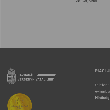
38 - 38. oldal
PIACI 
telefon: 
e-mail: 
Minőségb