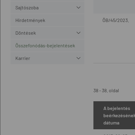
Sajtószoba
Hirdetmények
ÖB/45/2023.
Döntések
Összefonódás-bejelentések
Karrier
38 - 38. oldal
A bejelentés
beérkezéséne
dátuma