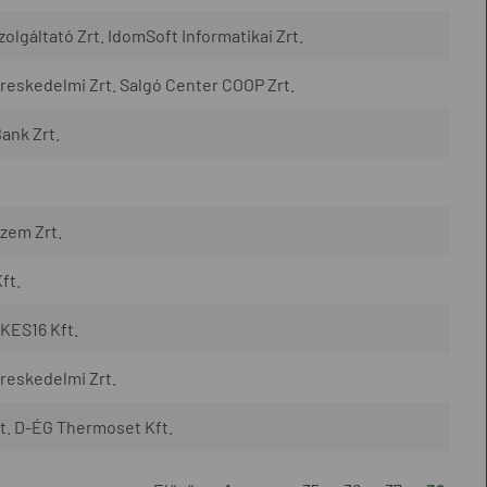
lgáltató Zrt. IdomSoft Informatikai Zrt.
eskedelmi Zrt. Salgó Center COOP Zrt.
ank Zrt.
zem Zrt.
ft.
KES16 Kft.
reskedelmi Zrt.
t. D-ÉG Thermoset Kft.