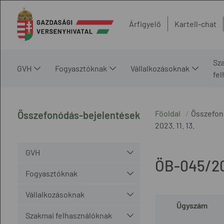
Árfigyelő
Kartell-chat
Sz
GVH
Fogyasztóknak
Vállalkozásoknak
fe
Főoldal
Összefon
Összefonódás-bejelentések
2023. 11. 13.
GVH
ÖB-045/2
Fogyasztóknak
Vállalkozásoknak
Ügyszám
Szakmai felhasználóknak