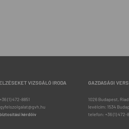
JELZÉSEKET VIZSGÁLÓ IRODA
GAZDASÁGI VERS
+36 (1) 472-8851
1026 Budapest, Riadó
ugyfelszolgalat@gvh.hu
levélcím: 1534 Budap
iztosítási kérdőív
telefon: +36 (1) 472-