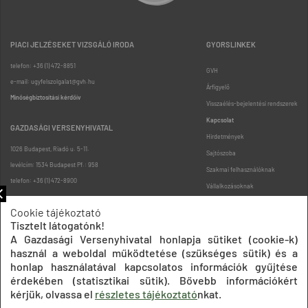
PIACI JELZÉSEKET VIZSGÁLÓ IRODA
GYORSLINKEK
telefon: +36 (1) 472-8851
GVH
e-mail: ugyfelszolgalat@gvh.hu
Árfigyelő
Minőségbiztosítási kérdőív
Visszaélés-bejelentési rendszerek
Kapcsolat
GAZDASÁGI VERSENYHIVATAL
Hirdetmények
1026 Budapest, Riadó u. 5-11.
Sajtószoba
levélcím: 1534 Budapest Pf.: 958
Szakmai felhasználóknak
telefon: +36 (1) 472-8900
Vállalkozásoknak
Fogyasztóknak
Cookie tájékoztató
Podcast
Tisztelt látogatónk!
Oldaltérkép
A Gazdasági Versenyhivatal honlapja sütiket (cookie-k)
használ a weboldal működtetése (szükséges sütik) és a
honlap használatával kapcsolatos információk gyűjtése
érdekében (statisztikai sütik). Bővebb információkért
kérjük, olvassa el
részletes tájékoztató
nkat.