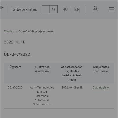
l-
Kereső
Iratbetekintés
HU
EN
t
Főoldal
Összefonódás-bejelentések
2022. 10. 11.
ÖB-047/2022
Ügyszám
A közvetlen
Az összefonódás-
A bejelentés
résztvevők
bejelentés
rövid leírása
beérkezésének
napja
ÖB/47/2022.
Aptiv Technologies
2022. október 11.
Összefoglaló
Limited
Intercable
Automotive
Solutions s.r.l.