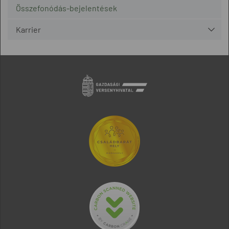
Összefonódás-bejelentések
Karrier