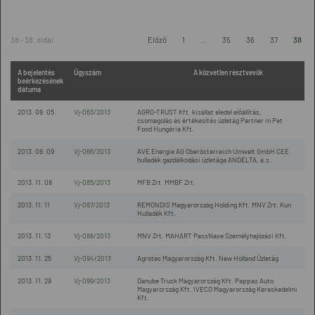
38 - 38. oldal
Előző
1
...
35
36
37
38
A bejelentés
Ügyszám
A közvetlen résztvevők
beérkezésének
dátuma
2013. 08. 05
Vj-063/2013
AGRO-TRUST Kft. kisállat eledel előállítás,
csomagolás és értékesítés üzletág Partner in Pet
Food Hungária Kft.
2013. 08. 09
Vj-066/2013
AVE Energie AG Oberösterreich Umwelt GmbH CEE
hulladék gazdálkodási üzletága ANDELTA, a.s.
2013. 11. 08
Vj-085/2013
MFB Zrt. MMBF Zrt.
2013. 11. 11
Vj-087/2013
REMONDIS Magyarország Holding Kft. MNV Zrt. Kun
Hulladék Kft.
2013. 11. 13
Vj-088/2013
MNV Zrt. MAHART PassNave Személyhajózási Kft.
2013. 11. 25
Vj-094/2013
Agrotec Magyarország Kft. New Holland Üzletág
2013. 11. 29
Vj-099/2013
Danube Truck Magyarország Kft. Pappas Auto
Magyarország Kft. IVECO Magyarország Kereskedelmi
Kft.