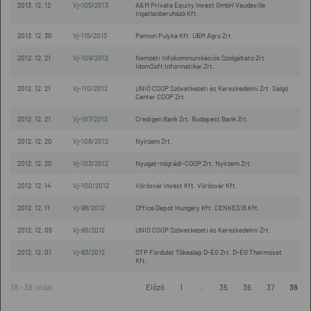
2013. 12. 12
Vj-105/2013
A&M Private Equity Invest GmbH Vaudeville
Ingatlanberuházó Kft.
2013. 12. 30
Vj-115/2013
Pannon Pulyka Kft. UBM Agro Zrt.
2012. 12. 21
Vj-109/2012
Nemzeti Infokommunikációs Szolgáltató Zrt.
IdomSoft Informatikai Zrt.
2012. 12. 21
Vj-110/2012
UNIÓ COOP Szövetkezeti és Kereskedelmi Zrt. Salgó
Center COOP Zrt.
2012. 12. 21
Vj-107/2012
Credigen Bank Zrt. Budapest Bank Zrt.
2012. 12. 20
Vj-106/2012
Nyírzem Zrt.
2012. 12. 20
Vj-103/2012
Nyugat-nógrádi-COOP Zrt. Nyírzem Zrt.
2012. 12. 14
Vj-100/2012
Vörösvár Invest Kft. Vörösvár Kft.
2012. 12. 11
Vj-96/2012
Office Depot Hungary Kft. CENKES16 Kft.
2012. 12. 05
Vj-95/2012
UNIÓ COOP Szövetkezeti és Kereskedelmi Zrt.
2012. 12. 01
Vj-93/2012
OTP Fordulat Tőkealap D-ÉG Zrt. D-ÉG Thermoset
Kft.
38 - 38. oldal
Előző
1
...
35
36
37
38