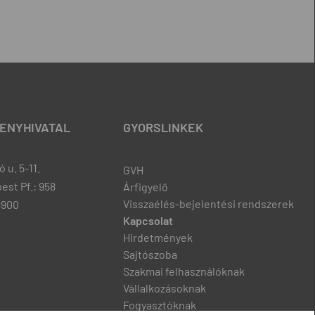
ENYHIVATAL
GYORSLINKEK
 u. 5-11.
GVH
est Pf.: 958
Árfigyelő
Visszaélés-bejelentési rendszerek
8900
Kapcsolat
Hirdetmények
Sajtószoba
Szakmai felhasználóknak
Vállalkozásoknak
Fogyasztóknak