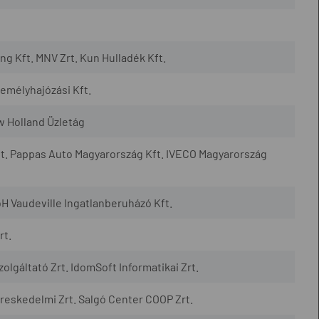
 Kft. MNV Zrt. Kun Hulladék Kft.
mélyhajózási Kft.
w Holland Üzletág
t. Pappas Auto Magyarország Kft. IVECO Magyarország
H Vaudeville Ingatlanberuházó Kft.
rt.
lgáltató Zrt. IdomSoft Informatikai Zrt.
eskedelmi Zrt. Salgó Center COOP Zrt.