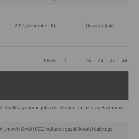
2021. december 10.
Összefoglaló
Előző
1
...
35
36
37
38
l előállítás, csomagolás és értékesítés üzletág Partner in
h Umwelt GmbH CEE hulladék gazdálkodási üzletága