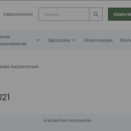
Kereső
Iratbetekintés
Oldaltérk
akmai
Sajtószoba
Hirdetmények
Dönt
lhasználóknak
ódás-bejelentések
021
A közvetlen résztvevők