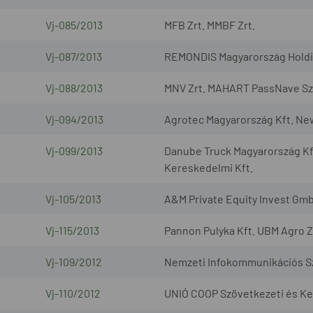
Vj-085/2013
MFB Zrt. MMBF Zrt.
Vj-087/2013
REMONDIS Magyarország Holding
Vj-088/2013
MNV Zrt. MAHART PassNave Sze
Vj-094/2013
Agrotec Magyarország Kft. Ne
Vj-099/2013
Danube Truck Magyarország Kf
Kereskedelmi Kft.
Vj-105/2013
A&M Private Equity Invest Gmb
Vj-115/2013
Pannon Pulyka Kft. UBM Agro Z
Vj-109/2012
Nemzeti Infokommunikációs Szo
Vj-110/2012
UNIÓ COOP Szövetkezeti és Ker