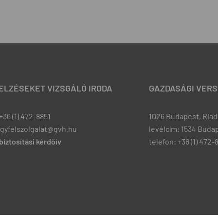
JELZÉSEKET VIZSGÁLÓ IRODA
GAZDASÁGI VERS
+36 (1) 472-8851
1026 Budapest, Riadó
ugyfelszolgalat@gvh.hu
levélcím: 1534 Budap
iztosítási kérdőív
telefon: +36 (1) 472-