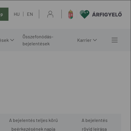
HU
EN
ép
Összefonódás-
ések
Karrier
bejelentések
A bejelentés teljes körű
A bejelentés
beérkezésének napja
rövid leírása