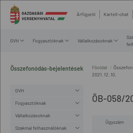
Árfigyelő
Kartell-chat
Sz
GVH
Fogyasztóknak
Vállalkozásoknak
fe
Főoldal
Összefon
Összefonódás-bejelentések
2021. 12. 10.
GVH
ÖB-058/2
Fogyasztóknak
Vállalkozásoknak
Ügyszám
Szakmai felhasználóknak