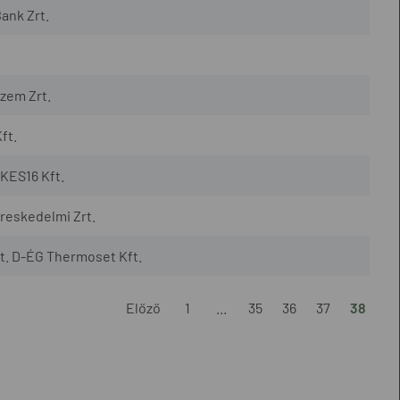
ank Zrt.
zem Zrt.
ft.
KES16 Kft.
reskedelmi Zrt.
t. D-ÉG Thermoset Kft.
Előző
1
...
35
36
37
38