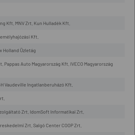
 Kft. MNV Zrt. Kun Hulladék Kft.
mélyhajózási Kft.
w Holland Üzletág
t. Pappas Auto Magyarország Kft. IVECO Magyarország
H Vaudeville Ingatlanberuházó Kft.
rt.
lgáltató Zrt. IdomSoft Informatikai Zrt.
eskedelmi Zrt. Salgó Center COOP Zrt.