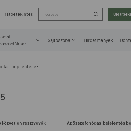
Kereső
Iratbetekintés
Oldaltérk
akmai
Sajtószoba
Hirdetmények
Dönt
lhasználóknak
ódás-bejelentések
25
A közvetlen résztvevők
Az összefonódás-bejelentés b