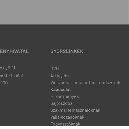
ENYHIVATAL
GYORSLINKEK
 u. 5-11.
GVH
est Pf.: 958
Árfigyelő
Visszaélés-bejelentési rendszerek
8900
Kapcsolat
Hirdetmények
Sajtószoba
Szakmai felhasználóknak
Vállalkozásoknak
Fogyasztóknak