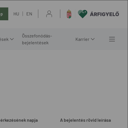
HU
EN
ép
Összefonódás-
ések
Karrier
bejelentések
eérkezésének napja
A bejelentés rövid leírása