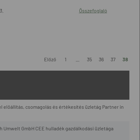
3.
Összefoglaló
Előző
1
...
35
36
37
38
l előállítás, csomagolás és értékesítés üzletág Partner in
h Umwelt GmbH CEE hulladék gazdálkodási üzletága