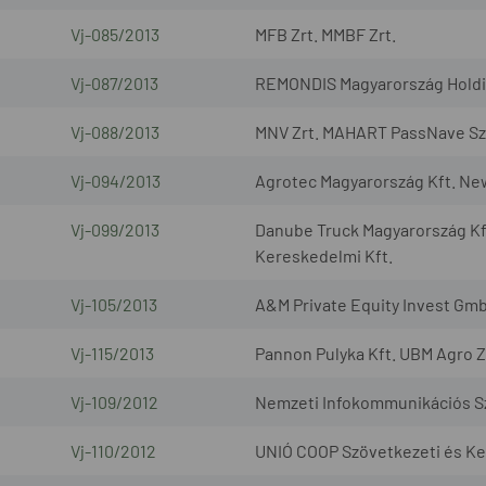
Vj-085/2013
MFB Zrt. MMBF Zrt.
Vj-087/2013
REMONDIS Magyarország Holding
Vj-088/2013
MNV Zrt. MAHART PassNave Sze
Vj-094/2013
Agrotec Magyarország Kft. Ne
Vj-099/2013
Danube Truck Magyarország Kf
Kereskedelmi Kft.
Vj-105/2013
A&M Private Equity Invest Gmb
Vj-115/2013
Pannon Pulyka Kft. UBM Agro Z
Vj-109/2012
Nemzeti Infokommunikációs Szo
Vj-110/2012
UNIÓ COOP Szövetkezeti és Ker