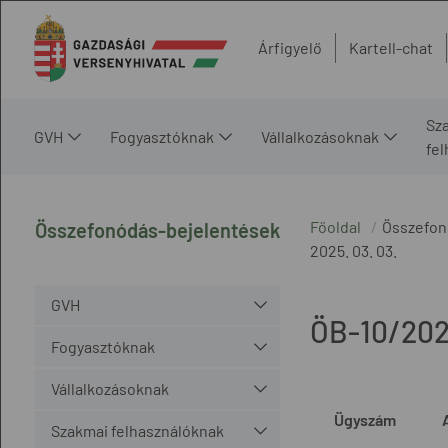
Árfigyelő
Kartell-chat
Sz
GVH
Fogyasztóknak
Vállalkozásoknak
fe
Főoldal
Összefon
Összefonódás-bejelentések
2025. 03. 03.
GVH
ÖB-10/20
Fogyasztóknak
Vállalkozásoknak
Ügyszám
Szakmai felhasználóknak