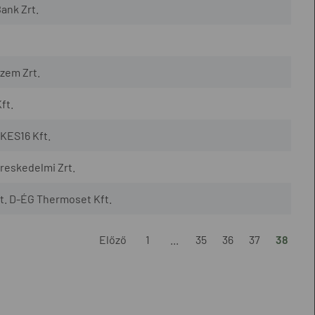
ank Zrt.
zem Zrt.
ft.
KES16 Kft.
reskedelmi Zrt.
t. D-ÉG Thermoset Kft.
Előző
1
...
35
36
37
38