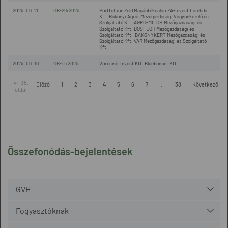
2025. 06. 20
ÖB-29/2025
PortfoLion Zöld Magántőkealap ZA-Invest Lambda
Kft. Bakonyi Agrár Mezőgazdasági Vagyonkezelő és
Szolgáltató Kft. AGRO-MILCH Mezőgazdasági és
Szolgáltató Kft. BOSFLÓR Mezőgazdasági és
Szolgáltató Kft. BAKONYKERT Mezőgazdasági és
Szolgáltató Kft. VÁR Mezőgazdasági és Szolgáltató
Kft.
2025. 06. 19
ÖB-11/2025
Vörösvár Invest Kft. Bluebonnet Kft.
4 - 38.
Előző
1
2
3
4
5
6
7
...
38
Következő
oldal
Összefonódás-bejelentések
GVH
Fogyasztóknak