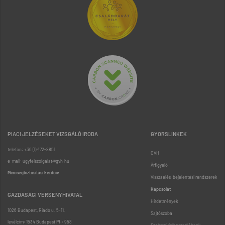
PIACI JELZÉSEKET VIZSGÁLÓ IRODA
GYORSLINKEK
telefon: +36 (1) 472-8851
GVH
e-mail: ugyfelszolgalat@gvh.hu
Árfigyelő
Minőségbiztosítási kérdőív
Visszaélés-bejelentési rendszerek
Kapcsolat
GAZDASÁGI VERSENYHIVATAL
Hirdetmények
1026 Budapest, Riadó u. 5-11.
Sajtószoba
levélcím: 1534 Budapest Pf.: 958