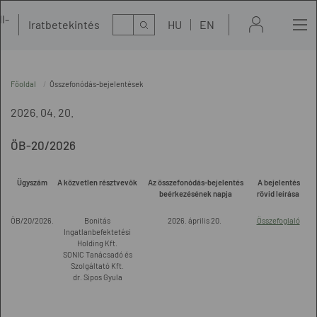
l-
Kereső
Iratbetekintés
HU
EN
t
Főoldal
Összefonódás-bejelentések
2026. 04. 20.
ÖB-20/2026
Ügyszám
A közvetlen résztvevők
Az összefonódás-bejelentés
A bejelentés
beérkezésének napja
rövid leírása
ÖB/20/2026.
Bonitás
2026. április 20.
Összefoglaló
Ingatlanbefektetési
Holding Kft.
SONIC Tanácsadó és
Szolgáltató Kft.
dr. Sipos Gyula