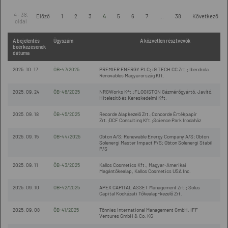
4 - 38.
Előző
1
2
3
4
5
6
7
...
38
Következő
oldal
A bejelentés
Ügyszám
A közvetlen résztvevők
beérkezésének
dátuma
2025. 10. 17
ÖB-47/2025
PREMIER ENERGY PLC; iG TECH CC Zrt.; Iberdrola
Renovables Magyarország Kft.
2025. 09. 24
ÖB-46/2025
NRGWorks Kft.;FLOGISTON Gázmérőgyártó, Javító,
Hitelesítő és Kereskedelmi Kft.
2025. 09. 18
ÖB-45/2025
Recorde Alapkezelő Zrt.;Concorde Értékpapír
Zrt.;DCF Consulting Kft.;Science Park Irodaház
2025. 09. 15
ÖB-44/2025
Obton A/S; Renewable Energy Company A/S; Obton
Solenergi Master Impact P/S; Obton Solenergi Stabil
P/S
2025. 09. 11
ÖB-43/2025
Kallos Cosmetics Kft., Magyar-Amerikai
Magántőkealap, Kallos Cosmetics USA Inc.
2025. 09. 10
ÖB-42/2025
APEX CAPITAL ASSET Management Zrt.; Solus
Capital Kockázati Tőkealap-kezelő Zrt.
2025. 09. 08
ÖB-41/2025
Tönnies International Management GmbH, IFF
Ventures GmbH & Co. KG