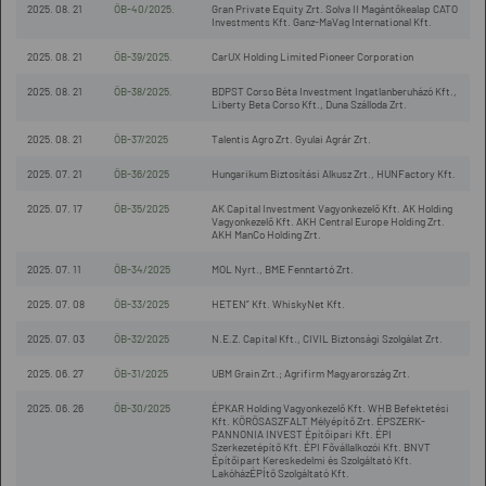
2025. 08. 21
ÖB-40/2025.
Gran Private Equity Zrt. Solva II Magántőkealap CATO
Investments Kft. Ganz-MaVag International Kft.
2025. 08. 21
ÖB-39/2025.
CarUX Holding Limited Pioneer Corporation
2025. 08. 21
ÖB-38/2025.
BDPST Corso Béta Investment Ingatlanberuházó Kft.,
Liberty Beta Corso Kft., Duna Szálloda Zrt.
2025. 08. 21
ÖB-37/2025
Talentis Agro Zrt. Gyulai Agrár Zrt.
2025. 07. 21
ÖB-36/2025
Hungarikum Biztosítási Alkusz Zrt., HUNFactory Kft.
2025. 07. 17
ÖB-35/2025
AK Capital Investment Vagyonkezelő Kft. AK Holding
Vagyonkezelő Kft. AKH Central Europe Holding Zrt.
AKH ManCo Holding Zrt.
2025. 07. 11
ÖB-34/2025
MOL Nyrt., BME Fenntartó Zrt.
2025. 07. 08
ÖB-33/2025
HETEN” Kft. WhiskyNet Kft.
2025. 07. 03
ÖB-32/2025
N.E.Z. Capital Kft., CIVIL Biztonsági Szolgálat Zrt.
2025. 06. 27
ÖB-31/2025
UBM Grain Zrt.; Agrifirm Magyarország Zrt.
2025. 06. 26
ÖB-30/2025
ÉPKAR Holding Vagyonkezelő Kft. WHB Befektetési
Kft. KÖRÖSASZFALT Mélyépítő Zrt. ÉPSZERK-
PANNONIA INVEST Építőipari Kft. ÉPI
Szerkezetépítő Kft. ÉPI Fővállalkozói Kft. BNVT
Építőipart Kereskedelmi és Szolgáltató Kft.
LakóházÉPÍtő Szolgáltató Kft.