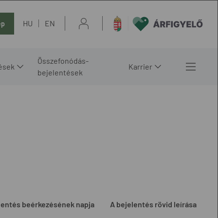
HU
EN
ép
Összefonódás-
ések
Karrier
bejelentések
lentés beérkezésének napja
A bejelentés rövid leírása