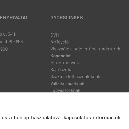
ENYHIVATAL
GYORSLINKEK
 u. 5-11.
GVH
est Pf.: 958
Árfigyelő
Visszaélés-bejelentési rendszerek
8900
Kapcsolat
Hirdetmények
Sajtószoba
Szakmai felhasználóknak
Vállalkozásoknak
Fogyasztóknak
Podcast
 és a honlap használatával kapcsolatos információk