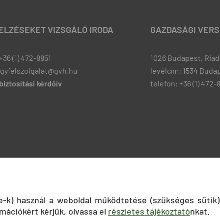
JELZÉSEKET VIZSGÁLÓ IRODA
GAZDASÁGI VERS
+36 (1) 472-8851
1026 Budapest, Riadó
ugyfelszolgalat@gvh.hu
levélcím: 1534 Budap
iztosítási kérdőív
telefon: +36 (1) 472-
ie-k) használ a weboldal működtetése (szükséges sütik)
mációkért kérjük, olvassa el
részletes tájékoztató
nkat.