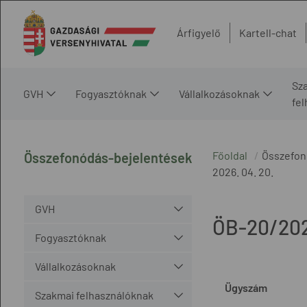
Árfigyelő
Kartell-chat
Sz
GVH
Fogyasztóknak
Vállalkozásoknak
fe
Főoldal
Összefon
Összefonódás-bejelentések
2026. 04. 20.
GVH
ÖB-20/20
Fogyasztóknak
Vállalkozásoknak
Ügyszám
Szakmai felhasználóknak