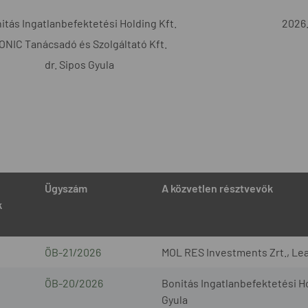
itás Ingatlanbefektetési Holding Kft.
2026.
ONIC Tanácsadó és Szolgáltató Kft.
dr. Sipos Gyula
Ügyszám
A közvetlen résztvevők
k
ÖB-21/2026
MOL RES Investments Zrt., Lea
ÖB-20/2026
Bonitás Ingatlanbefektetési Ho
Gyula