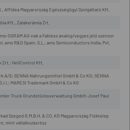
, Affidea Magyarország Egészségügyi Szolgáltató Kft.
ia Kft., Zalakerámia Zrt.
 ams-OSRAM AG-nak a Fabless analóg/vegyes jelű szenzor
i, ams R&D Spain, S.L., ams Semiconductors India, Pvt.
Zrt.; HeliControl Kft.
ark A/S; SENNA Nahrungsmittel GmbH & Co KG; SENNA
.r.l.; MARESI Trademark GmbH & Co KG
imler Truck Grundstücksverwaltung GmbH; Josef Paul
rkad Szeged G.M.B.H. & CO. KG Magyarország Fióktelep
, mint vállalkozásrész