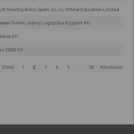
JK Rowling Bidco Spain, S.L.U.; Orbital Education Limited
amás Ferenc, Adony Logisztikai Központ Kft.
daház Kft.
ex 2000 Kft.
Előző
1
2
3
4
5
...
38
Következő