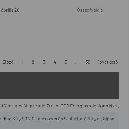
 április 20.
Összefoglaló
Előző
1
2
3
4
5
...
38
Következő
d Ventures Alapkezelő Zrt., ALTEO Energiaszolgáltató Nyrt.
lding Kft., SONIC Tanácsadó és Szolgáltató Kft., dr. Sipos