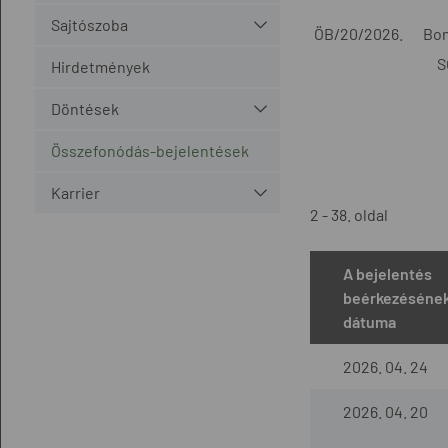
Sajtószoba
ÖB/20/2026.
Bon
S
Hirdetmények
Döntések
Összefonódás-bejelentések
Karrier
2 - 38. oldal
A bejelentés
beérkezéséne
dátuma
2026. 04. 24
2026. 04. 20