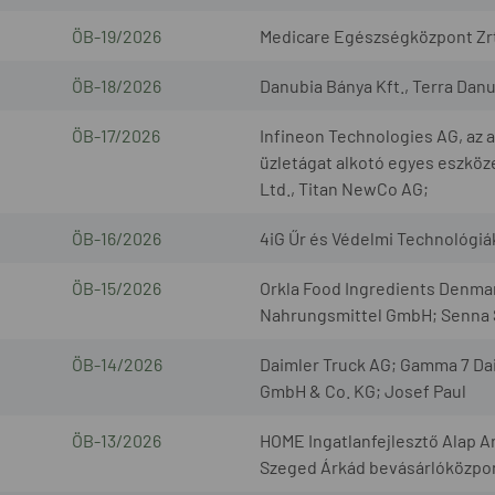
ÖB-19/2026
Medicare Egészségközpont Zrt.
ÖB-18/2026
Danubia Bánya Kft., Terra Danub
ÖB-17/2026
Infineon Technologies AG, az
üzletágat alkotó egyes eszköze
Ltd., Titan NewCo AG;
ÖB-16/2026
4iG Űr és Védelmi Technológiák 
ÖB-15/2026
Orkla Food Ingredients Denm
Nahrungsmittel GmbH; Senna S
ÖB-14/2026
Daimler Truck AG; Gamma 7 Da
GmbH & Co. KG; Josef Paul
ÖB-13/2026
HOME Ingatlanfejlesztő Alap A
Szeged Árkád bevásárlóközpont