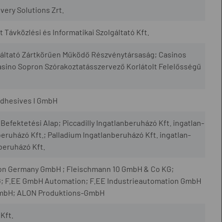
very Solutions Zrt.
at Távközlési és Informatikai Szolgáltató Kft.
lgáltató Zártkörűen Működő Részvénytársaság; Casinos
asino Sopron Szórakoztatásszervező Korlátolt Felelősségű
Adhesives I GmbH
Befektetési Alap; Piccadilly Ingatlanberuházó Kft. ingatlan-
nberuházó Kft.; Palladium Ingatlanberuházó Kft. ingatlan-
nberuházó Kft.
eron Germany GmbH ; Fleischmann 10 GmbH & Co KG;
; F.EE GmbH Automation; F.EE Industrieautomation GmbH
GmbH; ALON Produktions-GmbH
Kft.