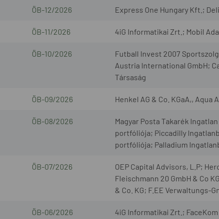
ÖB-12/2026
Express One Hungary Kft.; Deli
ÖB-11/2026
4iG Informatikai Zrt.; Mobil Ad
ÖB-10/2026
Futball Invest 2007 Sportszo
Austria International GmbH; C
Társaság
ÖB-09/2026
Henkel AG & Co. KGaA,, Aqua 
ÖB-08/2026
Magyar Posta Takarék Ingatlan 
portfóliója; Piccadilly Ingatla
portfóliója; Palladium Ingatla
ÖB-07/2026
OEP Capital Advisors, L.P; H
Fleischmann 20 GmbH & Co KG
& Co. KG; F.EE Verwaltungs-
ÖB-06/2026
4iG Informatikai Zrt.; FaceKom 