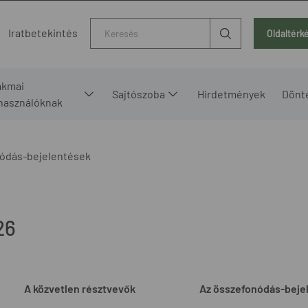
Kereső
Iratbetekintés
Oldaltérk
akmai
Sajtószoba
Hirdetmények
Dönt
lhasználóknak
ódás-bejelentések
26
A közvetlen résztvevők
Az összefonódás-beje