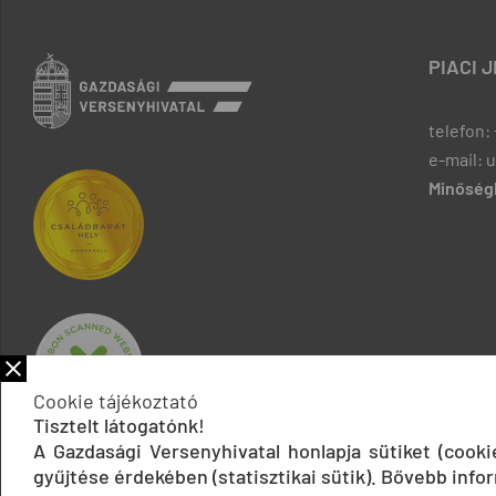
PIACI 
telefon: 
e-mail: 
Minőségb
Cookie tájékoztató
Tisztelt látogatónk!
A Gazdasági Versenyhivatal honlapja sütiket (cook
gyűjtése érdekében (statisztikai sütik). Bővebb infor