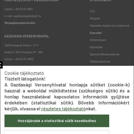
telefon: +36 (1) 472-8851
GVH
e-mail: ugyfelszolgalat@gvh.hu
Árfigyelő
Minőségbiztosítási kérdőív
Visszaélés-bejelentési rendszerek
Kapcsolat
GAZDASÁGI VERSENYHIVATAL
Hirdetmények
1026 Budapest, Riadó u. 5-11.
Sajtószoba
levélcím: 1534 Budapest Pf.: 958
Szakmai felhasználóknak
telefon: +36 (1) 472-8900
Vállalkozásoknak
Fogyasztóknak
Cookie tájékoztató
Podcast
Tisztelt látogatónk!
Oldaltérkép
A Gazdasági Versenyhivatal honlapja sütiket (cookie-k)
használ a weboldal működtetése (szükséges sütik) és a
honlap használatával kapcsolatos információk gyűjtése
érdekében (statisztikai sütik). Bővebb információkért
kérjük, olvassa el
részletes tájékoztató
nkat.
Hozzájárulok a statisztikai sütik kezeléséhez
Impresszum
Adatkezelési tájékoztatók
Akadálymentesítési nyilatkozat
Közadatkereső
Süti beállítások
ÁSZF