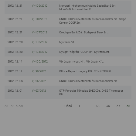
2012. 12. 21
Vj-109/2012
Nemzeti Infokommunikációs Szolgáltató Zrt.
IdomSoft Informatikai Zrt.
2012. 12. 21
Vj-110/2012
UNIÓ COOP Szövetkezeti és Kereskedelmi Zrt. Salgó
Center COOP Zrt.
2012. 12. 21
Vj-107/2012
Credigen Bank Zrt. Budapest Bank Zrt.
2012. 12. 20
Vj-106/2012
Nyírzem Zrt.
2012. 12. 20
Vj-103/2012
Nyugat-nógrádi-COOP Zrt. Nyírzem Zrt.
2012. 12. 14
Vj-100/2012
Vörösvár Invest Kft. Vörösvár Kft.
2012. 12. 11
Vj-96/2012
Office Depot Hungary Kft. CENKES16 Kft.
2012. 12. 05
Vj-95/2012
UNIÓ COOP Szövetkezeti és Kereskedelmi Zrt.
2012. 12. 01
Vj-93/2012
OTP Fordulat Tőkealap D-ÉG Zrt. D-ÉG Thermoset
Kft.
38 - 38. oldal
Előző
1
...
35
36
37
38