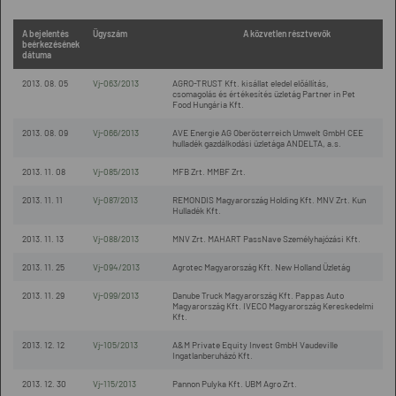
A bejelentés
Ügyszám
A közvetlen résztvevők
beérkezésének
dátuma
2013. 08. 05
Vj-063/2013
AGRO-TRUST Kft. kisállat eledel előállítás,
csomagolás és értékesítés üzletág Partner in Pet
Food Hungária Kft.
2013. 08. 09
Vj-066/2013
AVE Energie AG Oberösterreich Umwelt GmbH CEE
hulladék gazdálkodási üzletága ANDELTA, a.s.
2013. 11. 08
Vj-085/2013
MFB Zrt. MMBF Zrt.
2013. 11. 11
Vj-087/2013
REMONDIS Magyarország Holding Kft. MNV Zrt. Kun
Hulladék Kft.
2013. 11. 13
Vj-088/2013
MNV Zrt. MAHART PassNave Személyhajózási Kft.
2013. 11. 25
Vj-094/2013
Agrotec Magyarország Kft. New Holland Üzletág
2013. 11. 29
Vj-099/2013
Danube Truck Magyarország Kft. Pappas Auto
Magyarország Kft. IVECO Magyarország Kereskedelmi
Kft.
2013. 12. 12
Vj-105/2013
A&M Private Equity Invest GmbH Vaudeville
Ingatlanberuházó Kft.
2013. 12. 30
Vj-115/2013
Pannon Pulyka Kft. UBM Agro Zrt.