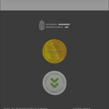
PIACI JELZÉSEKET VIZSGÁLÓ IRODA
GYORSLINKEK