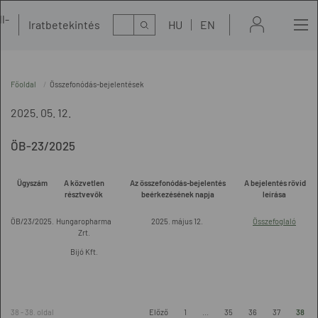
l-
Kereső
Iratbetekintés
HU
EN
t
Főoldal
Összefonódás-bejelentések
2025. 05. 12.
ÖB-23/2025
Ügyszám
A közvetlen
Az összefonódás-bejelentés
A bejelentés rövid
résztvevők
beérkezésének napja
leírása
ÖB/23/2025.
Hungaropharma
2025. május 12.
Összefoglaló
Zrt.
Bijó Kft.
38 - 38. oldal
Előző
1
...
35
36
37
38